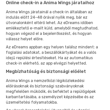
Online check-in a Anima Wings járataihoz
Anima Wings járatainál a check-in általában az
indulás előtt 24–48 órával nyílik meg, bár ez
útvonalonként eltérő lehet. Az eDreams időben
emlékeztető e-mailt küld, amelyből megtudhatod,
hogyan végezd el a bejelentkezést, és hogyan
válassz helyet előre.
Az eDreams appban egy helyen találsz mindent: a
foglalási adatokat, a beszállókártyákat és a valós
idejű repülési értesítéseket. Ha az automatikus
check-in elérhető, az app elvégzi helyetted.
Megbízhatóság és biztonsági előélet
Anima Wings a nemzetközi légiközlekedési
előírásoknak és biztonsági szabványoknak
megfelelően működik, és befektet a repülőgépek
karbantartásába, a személyzet képzésébe és az
üzemeltetési folyamatokba.