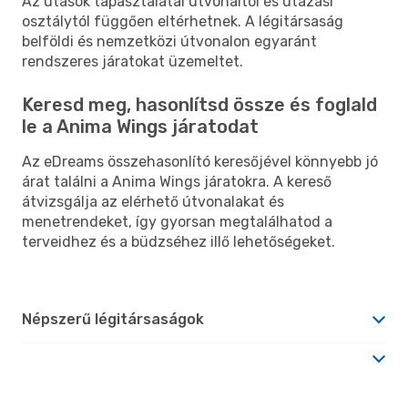
Az utasok tapasztalatai útvonaltól és utazási
osztálytól függően eltérhetnek. A légitársaság
belföldi és nemzetközi útvonalon egyaránt
rendszeres járatokat üzemeltet.
Keresd meg, hasonlítsd össze és foglald
le a Anima Wings járatodat
Az eDreams összehasonlító keresőjével könnyebb jó
árat találni a Anima Wings járatokra. A kereső
átvizsgálja az elérhető útvonalakat és
menetrendeket, így gyorsan megtalálhatod a
terveidhez és a büdzséhez illő lehetőségeket.
Népszerű légitársaságok