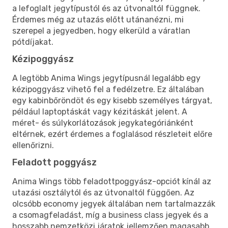
a lefoglalt jegytípustól és az útvonaltól függnek.
Érdemes még az utazás előtt utánanézni, mi
szerepel a jegyedben, hogy elkerüld a váratlan
pótdíjakat.
Kézipoggyász
A legtöbb Anima Wings jegytípusnál legalább egy
kézipoggyász vihető fel a fedélzetre. Ez általában
egy kabinbőröndöt és egy kisebb személyes tárgyat,
például laptoptáskát vagy kézitáskát jelent. A
méret- és súlykorlátozások jegykategóriánként
eltérnek, ezért érdemes a foglalásod részleteit előre
ellenőrizni.
Feladott poggyász
Anima Wings több feladottpoggyász-opciót kínál az
utazási osztálytól és az útvonaltól függően. Az
olcsóbb economy jegyek általában nem tartalmazzák
a csomagfeladást, míg a business class jegyek és a
hosszabb nemzetközi járatok jellemzően magasabb