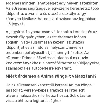
érdemes minden lehetőséget egy helyen áttekinteni.
Az eDreams segítségével egyszerre kereshetsz több
időpontra, útvonalra és utazási osztályra, így
könnyen kiválaszthatod az utazásodhoz legjobban
illő jegyet.
A jegyárak folyamatosan változnak a kereslet és az
évszak függvényében, ezért érdemes időben
foglalni, vagy rugalmasan kezelni az utazás
időpontját és az indulási helyszínt, mivel ez
érdemben befolyásolhatja, mennyit fizetsz. Az
eDreams Prime előfizetéssel ráadásul
exkluzív
kedvezményekhez
is hozzáférhetsz repülőjegyekre,
szállásokra és autóbérlésre egyaránt.
Miért érdemes a Anima Wings-t választani?
Ha az eDreamsen keresztül keresel Anima Wings-
járatokat, versenyképes árakhoz és kiterjedt
útvonalhálózathoz férhetsz hozzá. Sok utas tér
vissza ehhez a légitársasághoz: