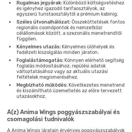
Rugalmas jegyárak:
Különböző költségvetéshez
és igényhez igazodó tarifaosztályok, az
egyszerű turistaosztálytól a prémium kabinig.
Széles útvonalhálózat:
Összeköttetések fontos
regionális csomópontok és nemzetközi
célállomások között, a szezonális menetrendtől
függően.
Kényelmes utazás:
Kényelmes ülőhelyek és
fedélzeti kiszolgálás minden járaton.
Foglalástámogatás:
Könnyen elérhető segítség
foglalás módosításához, repülési adatok
változtatásához vagy az aktuális utazási
feltételek megismeréséhez.
Megbízható működés:
Következetes menetrend
és kiszámítható üzemeltetés az előre tervezett
utazásokhoz.
A(z) Anima Wings poggyászszabályai és
csomagolási tudnivalók
A Anima Wings járatain érvényes poggyászszabályok