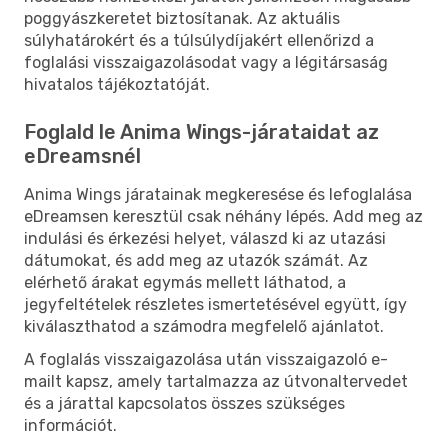
poggyászkeretet biztosítanak. Az aktuális
súlyhatárokért és a túlsúlydíjakért ellenőrizd a
foglalási visszaigazolásodat vagy a légitársaság
hivatalos tájékoztatóját.
Foglald le Anima Wings-járataidat az
eDreamsnél
Anima Wings járatainak megkeresése és lefoglalása
eDreamsen keresztül csak néhány lépés. Add meg az
indulási és érkezési helyet, válaszd ki az utazási
dátumokat, és add meg az utazók számát. Az
elérhető árakat egymás mellett láthatod, a
jegyfeltételek részletes ismertetésével együtt, így
kiválaszthatod a számodra megfelelő ajánlatot.
A foglalás visszaigazolása után visszaigazoló e-
mailt kapsz, amely tartalmazza az útvonaltervedet
és a járattal kapcsolatos összes szükséges
információt.