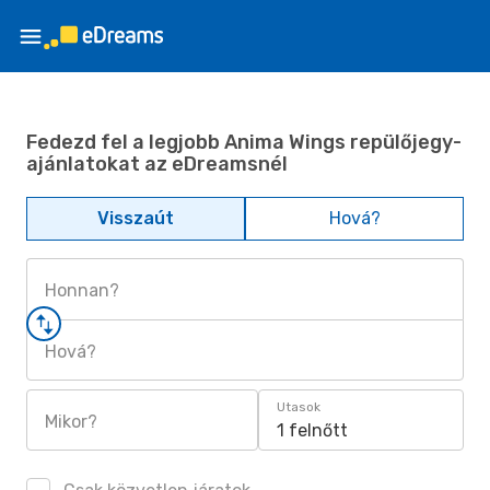
Fedezd fel a legjobb Anima Wings repülőjegy-
ajánlatokat az eDreamsnél
Visszaút
Hová?
Honnan?
Hová?
Utasok
Mikor?
1 felnőtt