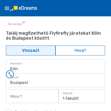
Találj megfizethető Flyfirefly járatokat Köln
és Budapest között
Visszaút
Hová?
Honnan?
Köln
Hová?
Budapest
Utasok
Mikor?
1 felnőtt