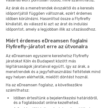
vásárlás előtt pontosan tudod, mire számíthatsz.
Az árak és a menetrendek évszaktól és a keresés
időpontjától függően változnak, ezért érdemes
időben körülnézni. Hasonlítsd össze a Flyfirefly
kínálatát, és válaszd ki azt az árat és indulási
időpontot, amely a legjobban illik az utazásodhoz.
Miért érdemes eDreamsen foglalni
Flyfirefly-járatot erre az útvonalra
Az eDreamsen egyszerre kereshetsz Flyfirefly
járatokat Köln és Budapest között más
légitársaságok járataival együtt, így az árak, a
menetrendek és a jegyfelhasználási feltételek mind
egy helyen elérhetők, mielőtt döntést hoznál.
Ha az eDreamsen foglalsz, a következőkre
számíthatsz:
Időben értesítünk a bejelentkezési határidőről,
és a foglalásodat online kezelheted.