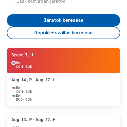
Csak közvetlen járatok
Járatok keresése
Repülő + szállás keresése
Szept. 7., H
EW
CGN
- BUD
Aug. 14., P
- Aug. 17., H
EW
CGN
- BUD
EW
BUD
- CGN
Aug. 14., P
- Aug. 17., H