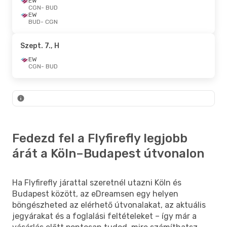
EW
CGN
- BUD
EW
BUD
- CGN
Szept. 7., H
EW
CGN
- BUD
Fedezd fel a Flyfirefly legjobb
árát a Köln–Budapest útvonalon
Ha Flyfirefly járattal szeretnél utazni Köln és
Budapest között, az eDreamsen egy helyen
böngészheted az elérhető útvonalakat, az aktuális
jegyárakat és a foglalási feltételeket – így már a