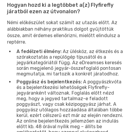
Hogyan hozd ki a legtöbbet a(z) Flyfirefly
járatból ezen az útvonalon?
Némi előkészület sokat számít az utazás előtt. Az
alábbiakban néhány praktikus dolgot gyűjtöttük
össze, amit érdemes ellenőrizni, mielőtt elindulsz a
reptérre.
A fedélzeti élmény:
Az ülésköz, az étkezés és a
szórakoztatás a repülőgép típusától és a
jegyárkategóriától függ. Az eDreamses keresés
során megjelenő jegyár-összefoglaló pontosan
megmutatja, mi tartozik a konkrét járatodhoz.
Poggyász és bejelentkezés:
A poggyászkvóta
és a bejelentkezési lehetőségek Flyfirefly-
jegyáranként változnak. Foglalás előtt nézd
meg, hogy a jegyed tartalmaz-e feladott
poggyászt, vagy csak kézipoggyász járhat. A
poggyász utólagos hozzáadása általában többe
kerül, ezért célszerű ezt már az elején rendezni.
Az online bejelentkezés jellemzően az indulás
előtt kb. 48 órával nyílik meg – állíts be