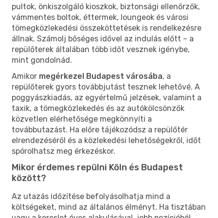
pultok, önkiszolgáló kioszkok, biztonsági ellenőrzők,
vámmentes boltok, éttermek, loungeok és városi
tömegközlekedési összeköttetések is rendelkezésre
állnak. Számolj bőséges idővel az indulás előtt – a
repülőterek általában több időt vesznek igénybe,
mint gondolnád.
Amikor
megérkezel Budapest városába
, a
repülőterek gyors továbbjutást tesznek lehetővé. A
poggyászkiadás, az egyértelmű jelzések, valamint a
taxik, a tömegközlekedés és az autókölcsönzők
közvetlen elérhetősége megkönnyíti a
továbbutazást. Ha előre tájékozódsz a repülőtér
elrendezéséről és a közlekedési lehetőségekről, időt
spórolhatsz meg érkezéskor.
Mikor érdemes repülni Köln és Budapest
között?
Az utazás időzítése befolyásolhatja mind a
költségeket, mind az általános élményt. Ha tisztában
vagy a kereslet éves alakulásával, jobb pozícióból