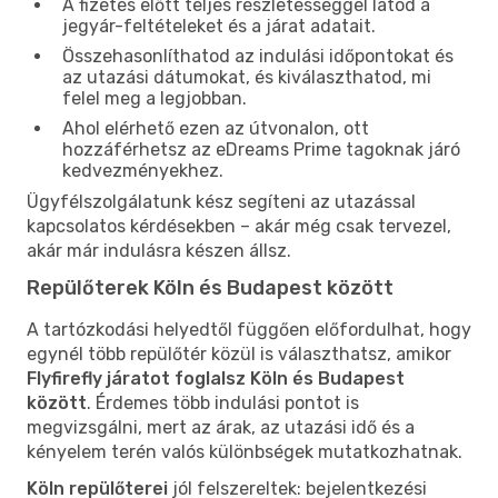
A fizetés előtt teljes részletességgel látod a
jegyár-feltételeket és a járat adatait.
Összehasonlíthatod az indulási időpontokat és
az utazási dátumokat, és kiválaszthatod, mi
felel meg a legjobban.
Ahol elérhető ezen az útvonalon, ott
hozzáférhetsz az eDreams Prime tagoknak járó
kedvezményekhez.
Ügyfélszolgálatunk kész segíteni az utazással
kapcsolatos kérdésekben – akár még csak tervezel,
akár már indulásra készen állsz.
Repülőterek Köln és Budapest között
A tartózkodási helyedtől függően előfordulhat, hogy
egynél több repülőtér közül is választhatsz, amikor
Flyfirefly járatot foglalsz Köln és Budapest
között
. Érdemes több indulási pontot is
megvizsgálni, mert az árak, az utazási idő és a
kényelem terén valós különbségek mutatkozhatnak.
Köln repülőterei
jól felszereltek: bejelentkezési