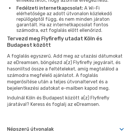
emlékeztetőt, hogy azonnal elvégezhesd.
Fedélzeti internetkapcsolat:
A Wi-Fi
elérhetősége az adott útvonalon közlekedő
repülőgéptől függ, és nem minden járaton
garantált. Ha az internetkapcsolat fontos
számodra, ezt foglalás előtt ellenőrizd.
Tervezd meg Flyfirefly utadat Köln és
Budapest között
A foglalás egyszerű. Add meg az utazási dátumokat
az eDreamsen, böngészd a(z) Flyfirefly jegyárait, és
hasonlítsd össze a feltételeket, amíg megtalálod a
számodra megfelelő ajánlatot. A foglalás
megerősítése után a teljes útvonaltervet és a
bejelentkezési adatokat e-mailben kapod meg.
Indulnál Köln és Budapest között a(z) Flyfirefly
járatával? Keress és foglalj az eDreamsen.
Népszerű útvonalak