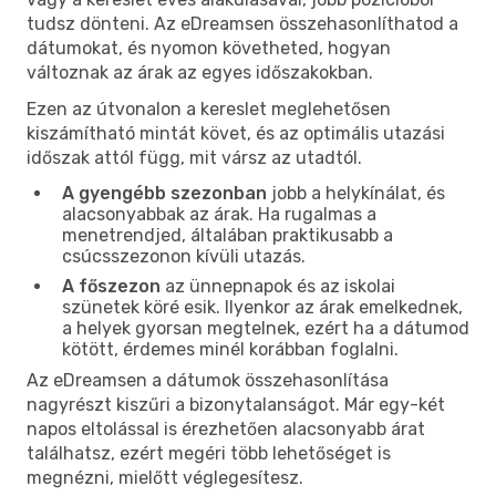
tudsz dönteni. Az eDreamsen összehasonlíthatod a
dátumokat, és nyomon követheted, hogyan
változnak az árak az egyes időszakokban.
Ezen az útvonalon a kereslet meglehetősen
kiszámítható mintát követ, és az optimális utazási
időszak attól függ, mit vársz az utadtól.
A gyengébb szezonban
jobb a helykínálat, és
alacsonyabbak az árak. Ha rugalmas a
menetrendjed, általában praktikusabb a
csúcsszezonon kívüli utazás.
A főszezon
az ünnepnapok és az iskolai
szünetek köré esik. Ilyenkor az árak emelkednek,
a helyek gyorsan megtelnek, ezért ha a dátumod
kötött, érdemes minél korábban foglalni.
Az eDreamsen a dátumok összehasonlítása
nagyrészt kiszűri a bizonytalanságot. Már egy-két
napos eltolással is érezhetően alacsonyabb árat
találhatsz, ezért megéri több lehetőséget is
megnézni, mielőtt véglegesítesz.