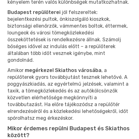
kényelem terén valós különbségek mutatkozhatnak.
Budapest repülőterei
jól felszereltek:
bejelentkezési pultok, önkiszolgáló kioszkok,
biztonsági ellenőrzők, vámmentes boltok, éttermek,
loungeok és városi tömegközlekedési
összeköttetések is rendelkezésre állnak. Számolj
bőséges idővel az indulás előtt – a repülőterek
általában több időt vesznek igénybe, mint
gondolnád.
Amikor
megérkezel Skiathos városába
, a
repülőterek gyors továbbjutást tesznek lehetővé. A
poggyászkiadás, az egyértelmű jelzések, valamint a
taxik, a tömegközlekedés és az autókölcsönzők
közvetlen elérhetősége megkönnyíti a
továbbutazást. Ha előre tájékozódsz a repülőtér
elrendezéséről és a közlekedési lehetőségekről, időt
spórolhatsz meg érkezéskor.
Mikor érdemes repülni Budapest és Skiathos
között?