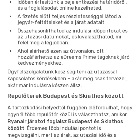
Időben értesítünk a bejelentkezési határidőről,
és a foglalásodat online kezelheted.
A fizetés előtt teljes részletességgel látod a
jegyár-feltételeket és a járat adatait.
Összehasonlíthatod az indulási időpontokat és
az utazási dátumokat, és kiválaszthatod, mi
felel meg a legjobban.
Ahol elérhető ezen az útvonalon, ott
hozzáférhetsz az eDreams Prime tagoknak járó
kedvezményekhez.
Ügyfélszolgálatunk kész segíteni az utazással
kapcsolatos kérdésekben – akár még csak tervezel,
akár már indulásra készen állsz.
Repülőterek Budapest és Skiathos között
A tartózkodási helyedtől függően előfordulhat, hogy
egynél több repülőtér közül is választhatsz, amikor
Ryanair járatot foglalsz Budapest és Skiathos
között
. Érdemes több indulási pontot is
megvizsgálni, mert az árak, az utazási idő és a