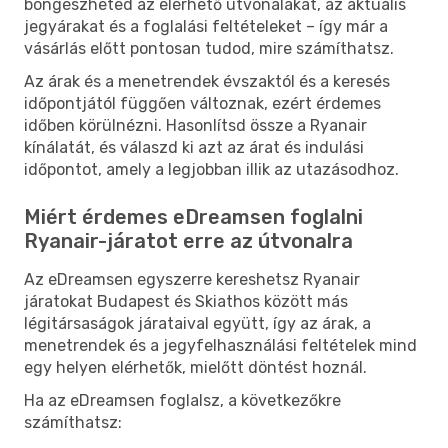
böngészheted az elérhető útvonalakat, az aktuális
jegyárakat és a foglalási feltételeket – így már a
vásárlás előtt pontosan tudod, mire számíthatsz.
Az árak és a menetrendek évszaktól és a keresés
időpontjától függően változnak, ezért érdemes
időben körülnézni. Hasonlítsd össze a Ryanair
kínálatát, és válaszd ki azt az árat és indulási
időpontot, amely a legjobban illik az utazásodhoz.
Miért érdemes eDreamsen foglalni
Ryanair-járatot erre az útvonalra
Az eDreamsen egyszerre kereshetsz Ryanair
járatokat Budapest és Skiathos között más
légitársaságok járataival együtt, így az árak, a
menetrendek és a jegyfelhasználási feltételek mind
egy helyen elérhetők, mielőtt döntést hoznál.
Ha az eDreamsen foglalsz, a következőkre
számíthatsz: