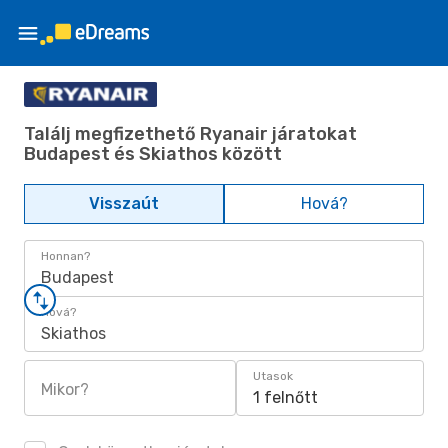
Találj megfizethető Ryanair járatokat
Budapest és Skiathos között
Visszaút
Hová?
Honnan?
Budapest
Hová?
Skiathos
Utasok
Mikor?
1 felnőtt