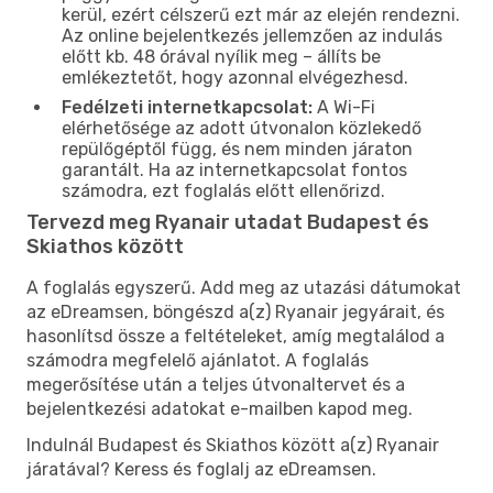
kerül, ezért célszerű ezt már az elején rendezni.
Az online bejelentkezés jellemzően az indulás
előtt kb. 48 órával nyílik meg – állíts be
emlékeztetőt, hogy azonnal elvégezhesd.
Fedélzeti internetkapcsolat:
A Wi-Fi
elérhetősége az adott útvonalon közlekedő
repülőgéptől függ, és nem minden járaton
garantált. Ha az internetkapcsolat fontos
számodra, ezt foglalás előtt ellenőrizd.
Tervezd meg Ryanair utadat Budapest és
Skiathos között
A foglalás egyszerű. Add meg az utazási dátumokat
az eDreamsen, böngészd a(z) Ryanair jegyárait, és
hasonlítsd össze a feltételeket, amíg megtalálod a
számodra megfelelő ajánlatot. A foglalás
megerősítése után a teljes útvonaltervet és a
bejelentkezési adatokat e-mailben kapod meg.
Indulnál Budapest és Skiathos között a(z) Ryanair
járatával? Keress és foglalj az eDreamsen.