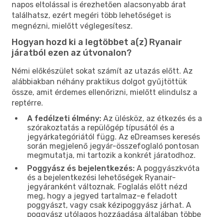
napos eltolással is érezhetően alacsonyabb árat
találhatsz, ezért megéri több lehetőséget is
megnézni, mielőtt véglegesítesz.
Hogyan hozd ki a legtöbbet a(z) Ryanair
járatból ezen az útvonalon?
Némi előkészület sokat számít az utazás előtt. Az
alábbiakban néhány praktikus dolgot gyűjtöttük
össze, amit érdemes ellenőrizni, mielőtt elindulsz a
reptérre.
A fedélzeti élmény:
Az ülésköz, az étkezés és a
szórakoztatás a repülőgép típusától és a
jegyárkategóriától függ. Az eDreamses keresés
során megjelenő jegyár-összefoglaló pontosan
megmutatja, mi tartozik a konkrét járatodhoz.
Poggyász és bejelentkezés:
A poggyászkvóta
és a bejelentkezési lehetőségek Ryanair-
jegyáranként változnak. Foglalás előtt nézd
meg, hogy a jegyed tartalmaz-e feladott
poggyászt, vagy csak kézipoggyász járhat. A
poggyász utólagos hozzáadása általában többe