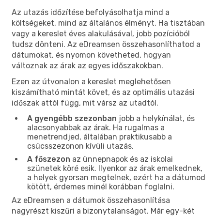
Az utazás időzítése befolyásolhatja mind a
költségeket, mind az általános élményt. Ha tisztában
vagy a kereslet éves alakulásával, jobb pozícióból
tudsz dönteni. Az eDreamsen összehasonlíthatod a
dátumokat, és nyomon követheted, hogyan
változnak az árak az egyes időszakokban.
Ezen az útvonalon a kereslet meglehetősen
kiszámítható mintát követ, és az optimális utazási
időszak attól függ, mit vársz az utadtól.
A gyengébb szezonban
jobb a helykínálat, és
alacsonyabbak az árak. Ha rugalmas a
menetrendjed, általában praktikusabb a
csúcsszezonon kívüli utazás.
A főszezon
az ünnepnapok és az iskolai
szünetek köré esik. Ilyenkor az árak emelkednek,
a helyek gyorsan megtelnek, ezért ha a dátumod
kötött, érdemes minél korábban foglalni.
Az eDreamsen a dátumok összehasonlítása
nagyrészt kiszűri a bizonytalanságot. Már egy-két