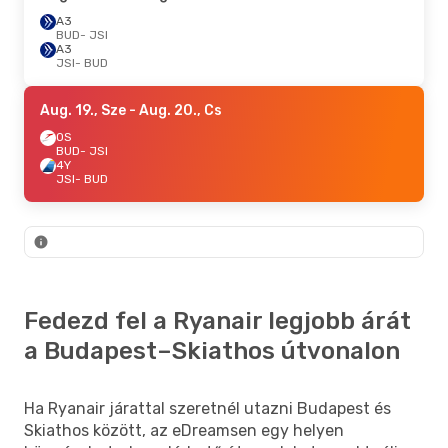
A3
BUD
- JSI
A3
JSI
- BUD
Aug. 19., Sze
- Aug. 20., Cs
OS
BUD
- JSI
4Y
JSI
- BUD
Fedezd fel a Ryanair legjobb árát
a Budapest–Skiathos útvonalon
Ha Ryanair járattal szeretnél utazni Budapest és
Skiathos között, az eDreamsen egy helyen