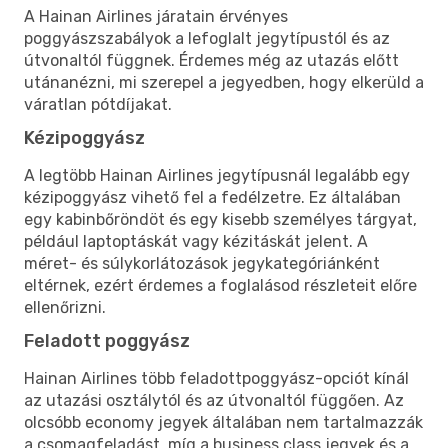
A Hainan Airlines járatain érvényes
poggyászszabályok a lefoglalt jegytípustól és az
útvonaltól függnek. Érdemes még az utazás előtt
utánanézni, mi szerepel a jegyedben, hogy elkerüld a
váratlan pótdíjakat.
Kézipoggyász
A legtöbb Hainan Airlines jegytípusnál legalább egy
kézipoggyász vihető fel a fedélzetre. Ez általában
egy kabinbőröndöt és egy kisebb személyes tárgyat,
például laptoptáskát vagy kézitáskát jelent. A
méret- és súlykorlátozások jegykategóriánként
eltérnek, ezért érdemes a foglalásod részleteit előre
ellenőrizni.
Feladott poggyász
Hainan Airlines több feladottpoggyász-opciót kínál
az utazási osztálytól és az útvonaltól függően. Az
olcsóbb economy jegyek általában nem tartalmazzák
a csomagfeladást, míg a business class jegyek és a