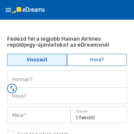
Fedezd fel a legjobb Hainan Airlines
repülőjegy-ajánlatokat az eDreamsnél
Visszaút
Hová?
Honnan?
Hová?
Utasok
Mikor?
1 felnőtt