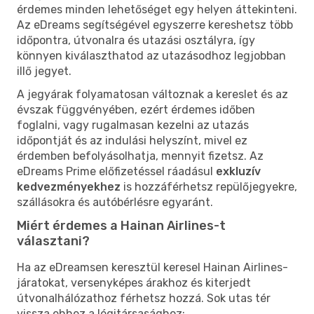
érdemes minden lehetőséget egy helyen áttekinteni.
Az eDreams segítségével egyszerre kereshetsz több
időpontra, útvonalra és utazási osztályra, így
könnyen kiválaszthatod az utazásodhoz legjobban
illő jegyet.
A jegyárak folyamatosan változnak a kereslet és az
évszak függvényében, ezért érdemes időben
foglalni, vagy rugalmasan kezelni az utazás
időpontját és az indulási helyszínt, mivel ez
érdemben befolyásolhatja, mennyit fizetsz. Az
eDreams Prime előfizetéssel ráadásul
exkluzív
kedvezményekhez
is hozzáférhetsz repülőjegyekre,
szállásokra és autóbérlésre egyaránt.
Miért érdemes a Hainan Airlines-t
választani?
Ha az eDreamsen keresztül keresel Hainan Airlines-
járatokat, versenyképes árakhoz és kiterjedt
útvonalhálózathoz férhetsz hozzá. Sok utas tér
vissza ehhez a légitársasághoz: