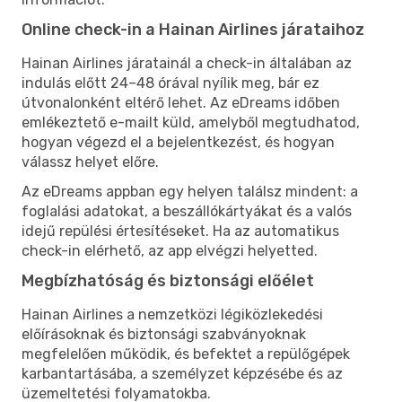
Online check-in a Hainan Airlines járataihoz
Hainan Airlines járatainál a check-in általában az
indulás előtt 24–48 órával nyílik meg, bár ez
útvonalonként eltérő lehet. Az eDreams időben
emlékeztető e-mailt küld, amelyből megtudhatod,
hogyan végezd el a bejelentkezést, és hogyan
válassz helyet előre.
Az eDreams appban egy helyen találsz mindent: a
foglalási adatokat, a beszállókártyákat és a valós
idejű repülési értesítéseket. Ha az automatikus
check-in elérhető, az app elvégzi helyetted.
Megbízhatóság és biztonsági előélet
Hainan Airlines a nemzetközi légiközlekedési
előírásoknak és biztonsági szabványoknak
megfelelően működik, és befektet a repülőgépek
karbantartásába, a személyzet képzésébe és az
üzemeltetési folyamatokba.