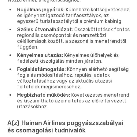
Rugalmas jegyárak:
Különböző költségvetéshez
és igényhez igazodó tarifaosztályok, az
egyszerű turistaosztálytól a prémium kabinig.
Széles útvonalhálózat:
Összeköttetések fontos
regionális csomópontok és nemzetközi
célállomások között, a szezonális menetrendtől
függően.
Kényelmes utazás:
Kényelmes ülőhelyek és
fedélzeti kiszolgálás minden járaton.
Foglalástámogatás:
Könnyen elérhető segítség
foglalás módosításához, repülési adatok
változtatásához vagy az aktuális utazási
feltételek megismeréséhez.
Megbízható működés:
Következetes menetrend
és kiszámítható üzemeltetés az előre tervezett
utazásokhoz.
A(z) Hainan Airlines poggyászszabályai
és csomagolási tudnivalók