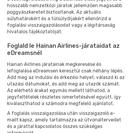
hosszabb nemzetközi járatok jellemzően magasabb
poggyászkeretet biztosítanak. Az aktuális
súlyhatárokért és a túlsúlydíjakért ellenőrizd a
foglalási visszaigazolásodat vagy a légitársaság
hivatalos tájékoztatóját.
Foglald le Hainan Airlines-járataidat az
eDreamsnél
Hainan Airlines járatainak megkeresése és
lefoglalása eDreamsen keresztül csak néhány lépés.
Add meg az indulási és érkezési helyet, válaszd ki az
utazási dátumokat, és add meg az utazók számát.
Az elérhető árakat egymás mellett láthatod, a
jegyfeltételek részletes ismertetésével együtt, így
kiválaszthatod a számodra megfelelő ajánlatot.
A foglalás visszaigazolása után visszaigazoló e-
mailt kapsz, amely tartalmazza az útvonaltervedet
és a járattal kapcsolatos összes szükséges
információt.