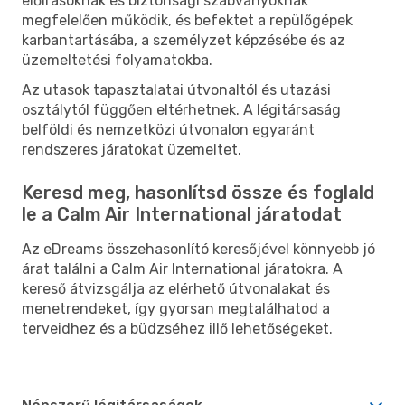
előírásoknak és biztonsági szabványoknak
megfelelően működik, és befektet a repülőgépek
karbantartásába, a személyzet képzésébe és az
üzemeltetési folyamatokba.
Az utasok tapasztalatai útvonaltól és utazási
osztálytól függően eltérhetnek. A légitársaság
belföldi és nemzetközi útvonalon egyaránt
rendszeres járatokat üzemeltet.
Keresd meg, hasonlítsd össze és foglald
le a Calm Air International járatodat
Az eDreams összehasonlító keresőjével könnyebb jó
árat találni a Calm Air International járatokra. A
kereső átvizsgálja az elérhető útvonalakat és
menetrendeket, így gyorsan megtalálhatod a
terveidhez és a büdzséhez illő lehetőségeket.