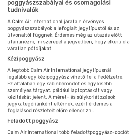
poggyászszabályai és csomagolási
tudnivalók
A Calm Air International járatain érvényes
poggyászszabályok a lefoglalt jegytípustól és az
útvonaltól függnek. Érdemes még az utazás előtt
utánanézni, mi szerepel a jegyedben, hogy elkerüld a
váratlan pótdíjakat.
Kézipoggyász
A legtöbb Calm Air International jegytípusnál
legalább egy kézipoggyász vihető fel a fedélzetre.
Ez általában egy kabinbőröndöt és egy kisebb
személyes tárgyat, például laptoptáskát vagy
kézitáskát jelent. A méret- és súlykorlátozások
jegykategóriánként eltérnek, ezért érdemes a
foglalásod részleteit előre ellenőrizni.
Feladott poggyász
Calm Air International több feladottpoggyász-opciót