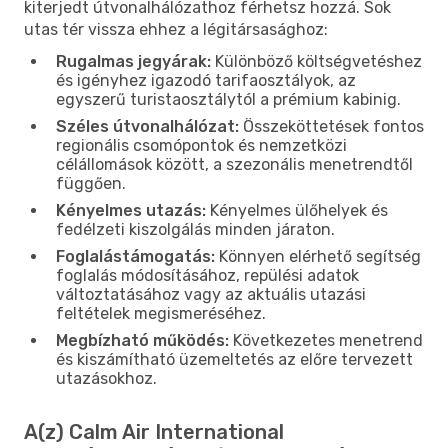
kiterjedt útvonalhálózathoz férhetsz hozzá. Sok
utas tér vissza ehhez a légitársasághoz:
Rugalmas jegyárak:
Különböző költségvetéshez
és igényhez igazodó tarifaosztályok, az
egyszerű turistaosztálytól a prémium kabinig.
Széles útvonalhálózat:
Összeköttetések fontos
regionális csomópontok és nemzetközi
célállomások között, a szezonális menetrendtől
függően.
Kényelmes utazás:
Kényelmes ülőhelyek és
fedélzeti kiszolgálás minden járaton.
Foglalástámogatás:
Könnyen elérhető segítség
foglalás módosításához, repülési adatok
változtatásához vagy az aktuális utazási
feltételek megismeréséhez.
Megbízható működés:
Következetes menetrend
és kiszámítható üzemeltetés az előre tervezett
utazásokhoz.
A(z) Calm Air International