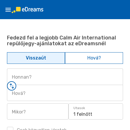
Fedezd fel a legjobb Calm Air International
repülőjegy-ajánlatokat az eDreamsnél
Visszaút
Hová?
Honnan?
Hová?
Utasok
Mikor?
1 felnőtt