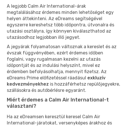
A legjobb Calm Air International-árak
megtalálásához érdemes minden lehetőséget egy
helyen áttekinteni. Az eDreams segítségével
egyszerre kereshetsz több időpontra, útvonalra és
utazási osztályra, így könnyen kiválaszthatod az
utazásodhoz legjobban illő jegyet.
A jegyárak folyamatosan változnak a kereslet és az
évszak függvényében, ezért érdemes időben
foglalni, vagy rugalmasan kezelni az utazás
időpontját és az indulási helyszínt, mivel ez
érdemben befolyásolhatja, mennyit fizetsz. Az
eDreams Prime előfizetéssel ráadásul
exkluzív
kedvezményekhez
is hozzáférhetsz repülőjegyekre,
szállásokra és autóbérlésre egyaránt.
Miért érdemes a Calm Air International-t
választani?
Ha az eDreamsen keresztül keresel Calm Air
International-járatokat, versenyképes árakhoz és