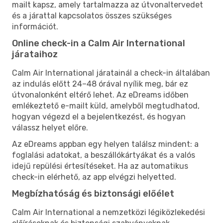
mailt kapsz, amely tartalmazza az útvonaltervedet
és a járattal kapcsolatos összes szükséges
információt.
Online check-in a Calm Air International
járataihoz
Calm Air International járatainál a check-in általában
az indulás előtt 24–48 órával nyílik meg, bár ez
útvonalonként eltérő lehet. Az eDreams időben
emlékeztető e-mailt küld, amelyből megtudhatod,
hogyan végezd el a bejelentkezést, és hogyan
válassz helyet előre.
Az eDreams appban egy helyen találsz mindent: a
foglalási adatokat, a beszállókártyákat és a valós
idejű repülési értesítéseket. Ha az automatikus
check-in elérhető, az app elvégzi helyetted.
Megbízhatóság és biztonsági előélet
Calm Air International a nemzetközi légiközlekedési