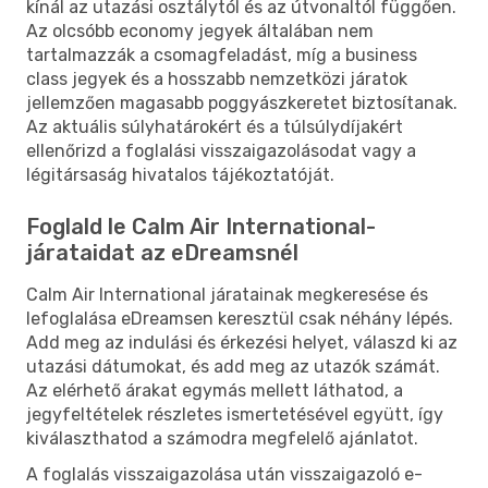
kínál az utazási osztálytól és az útvonaltól függően.
Az olcsóbb economy jegyek általában nem
tartalmazzák a csomagfeladást, míg a business
class jegyek és a hosszabb nemzetközi járatok
jellemzően magasabb poggyászkeretet biztosítanak.
Az aktuális súlyhatárokért és a túlsúlydíjakért
ellenőrizd a foglalási visszaigazolásodat vagy a
légitársaság hivatalos tájékoztatóját.
Foglald le Calm Air International-
járataidat az eDreamsnél
Calm Air International járatainak megkeresése és
lefoglalása eDreamsen keresztül csak néhány lépés.
Add meg az indulási és érkezési helyet, válaszd ki az
utazási dátumokat, és add meg az utazók számát.
Az elérhető árakat egymás mellett láthatod, a
jegyfeltételek részletes ismertetésével együtt, így
kiválaszthatod a számodra megfelelő ajánlatot.
A foglalás visszaigazolása után visszaigazoló e-