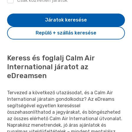
Csak közvetlen járatok
Járatok keresése
Repülő + szállás keresése
Keress és foglalj Calm Air
International járatot az
eDreamsen
Tervezed a következő utazásodat, és a Calm Air
International járatain gondolkodsz? Az eDreams
segítségével egyetlen kereséssel
összehasonlíthatod a jegyárakat, és böngészheted
az összes elérhető Calm Air International útvonalat.
Naprakész menetrendek, jó áras ajánlatok és
rugalmas viteldíjfeltételek – mindent megtalálsz,