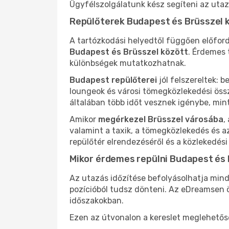
Ügyfélszolgálatunk kész segíteni az utaz
Repülőterek Budapest és Brüsszel 
A tartózkodási helyedtől függően előford
Budapest és Brüsszel között
. Érdemes 
különbségek mutatkozhatnak.
Budapest repülőterei
jól felszereltek: 
loungeok és városi tömegközlekedési össze
általában több időt vesznek igénybe, min
Amikor
megérkezel Brüsszel városába
,
valamint a taxik, a tömegközlekedés és 
repülőtér elrendezéséről és a közlekedési
Mikor érdemes repülni Budapest és 
Az utazás időzítése befolyásolhatja mind 
pozícióból tudsz dönteni. Az eDreamsen
időszakokban.
Ezen az útvonalon a kereslet meglehetősen