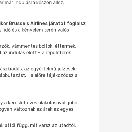
r már indulásra készen állsz.
ikor
Brussels Airlines járatot foglalsz
si idő és a kényelem terén valós
nőrzők, vámmentes boltok, éttermek,
az indulás előtt – a repülőterek
ászkiadás, az egyértelmű jelzések,
ábbutazást. Ha előre tájékozódsz a
 a kereslet éves alakulásával, jobb
ogyan változnak az árak az egyes
 attól függ, mit vársz az utadtól.