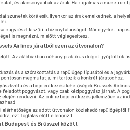
ínálat, és alacsonyabbak az árak. Ha rugalmas a menetrendj
lai szünetek köré esik. Ilyenkor az árak emelkednek, a hel
lni.
 nagyrészt kiszűri a bizonytalanságot. Már egy-két napos 
séget is megnézni, mielőtt véglegesítesz.
ssels Airlines járatból ezen az útvonalon?
lőtt. Az alábbiakban néhány praktikus dolgot gyűjtöttük ös
tkezés és a szórakoztatás a repülőgép típusától és a jegyá
 pontosan megmutatja, mi tartozik a konkrét járatodhoz.
ászkvóta és a bejelentkezési lehetőségek Brussels Airlines
 feladott poggyászt, vagy csak kézipoggyász járhat. A po
 elején rendezni. Az online bejelentkezés jellemzően az indul
gezhesd.
i elérhetősége az adott útvonalon közlekedő repülőgéptől 
ra, ezt foglalás előtt ellenőrizd.
at Budapest és Brüsszel között