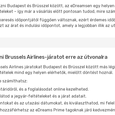
utazni Budapest és Brüsszel között, az eDreamsen egy helye
ételeket – így már a vásárlás előtt pontosan tudod, mire szá
keresés időpontjától függően változnak, ezért érdemes időb
azt az árat és indulási időpontot, amely a legjobban illik az
 Brussels Airlines-járatot erre az útvonalra
ls Airlines járatokat Budapest és Brüsszel között más légit
tételek mind egy helyen elérhetők, mielőtt döntést hoznál.
e számíthatsz:
táridőről, és a foglalásodat online kezelheted.
látod a jegyár-feltételeket és a járat adatait.
ntokat és az utazási dátumokat, és kiválaszthatod, mi felel
tt hozzáférhetsz az eDreams Prime tagoknak járó kedvezmé