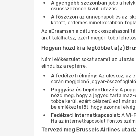
A gyengébb szezonban
jobb a helyk
csúcsszezonon kívüli utazás.
A főszezon
az ünnepnapok és az isko
kötött, érdemes minél korábban fogla
Az eDreamsen a dátumok összehasonlítása
árat találhatsz, ezért megéri több lehető
Hogyan hozd ki a legtöbbet a(z) Bru
Némi előkészület sokat számít az utazás e
elindulsz a reptérre.
A fedélzeti élmény:
Az ülésköz, az é
során megjelenő jegyár-összefoglaló
Poggyász és bejelentkezés:
A poggy
nézd meg, hogy a jegyed tartalmaz-e
többe kerül, ezért célszerű ezt már az
be emlékeztetőt, hogy azonnal elvé
Fedélzeti internetkapcsolat:
A Wi-F
Ha az internetkapcsolat fontos számod
Tervezd meg Brussels Airlines utad