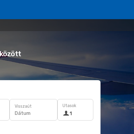
 között
Utasok
Visszaút
Dátum
1