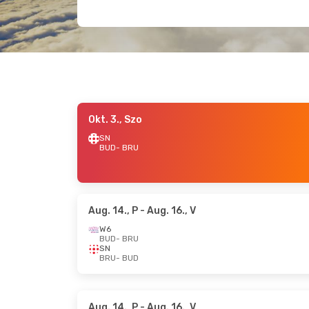
Okt. 3., Szo
SN
BUD
- BRU
Aug. 14., P
- Aug. 16., V
W6
BUD
- BRU
SN
BRU
- BUD
Aug. 14., P
- Aug. 16., V