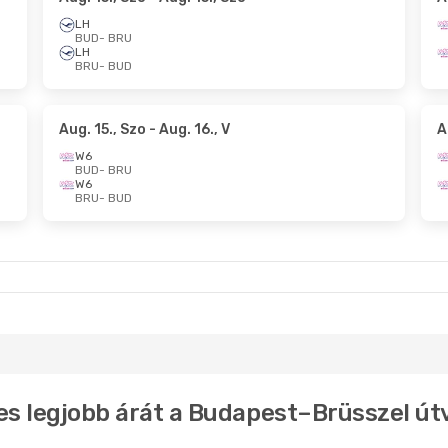
LH
BUD
- BRU
LH
BRU
- BUD
Aug. 15., Szo
- Aug. 16., V
A
W6
BUD
- BRU
W6
BRU
- BUD
nes legjobb árát a Budapest–Brüsszel ú