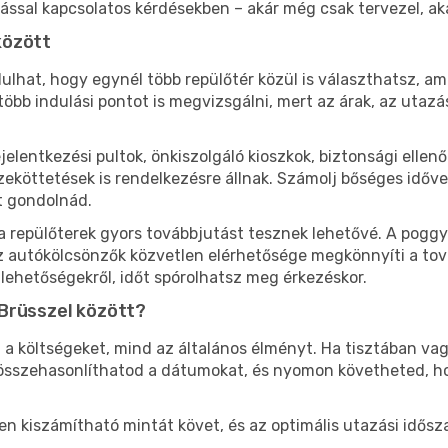
ással kapcsolatos kérdésekben – akár még csak tervezel, aká
között
ulhat, hogy egynél több repülőtér közül is választhatsz, am
több indulási pontot is megvizsgálni, mert az árak, az utazá
bejelentkezési pultok, önkiszolgáló kioszkok, biztonsági elle
köttetések is rendelkezésre állnak. Számolj bőséges idővel 
t gondolnád.
 a repülőterek gyors továbbjutást tesznek lehetővé. A poggy
az autókölcsönzők közvetlen elérhetősége megkönnyíti a tov
 lehetőségekről, időt spórolhatsz meg érkezéskor.
Brüsszel között?
a költségeket, mind az általános élményt. Ha tisztában vagy
 összehasonlíthatod a dátumokat, és nyomon követheted, h
 kiszámítható mintát követ, és az optimális utazási időszak