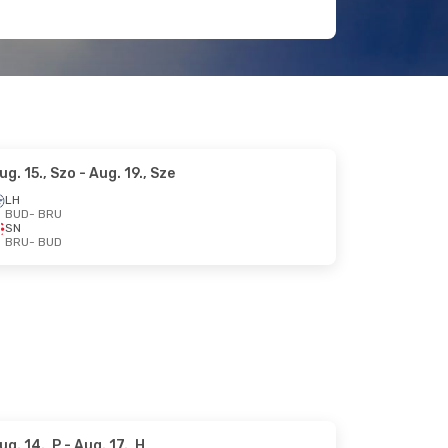
ug. 15., Szo
- Aug. 19., Sze
LH
BUD
- BRU
SN
BRU
- BUD
ug. 14., P
- Aug. 17., H