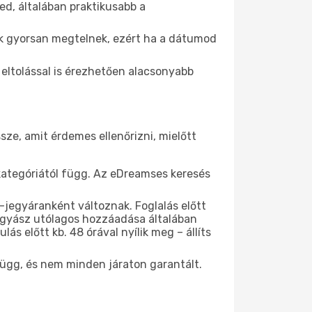
ed, általában praktikusabb a
yek gyorsan megtelnek, ezért ha a dátumod
eltolással is érezhetően alacsonyabb
sze, amit érdemes ellenőrizni, mielőtt
rkategóriától függ. Az eDreamses keresés
-jegyáranként változnak. Foglalás előtt
ggyász utólagos hozzáadása általában
ás előtt kb. 48 órával nyílik meg – állíts
függ, és nem minden járaton garantált.