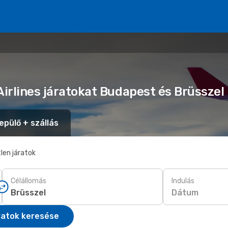
Airlines járatokat Budapest és Brüsszel
epülő + szállás
len járatok
Célállomás
Indulás
Dátum
ratok keresése