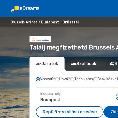
Brussels Airlines
Budapest - Brüsszel
Találj megfizethető Brussels 
Járatok
Szállások
R
Visszaút
Hová?
Több város
Csak közvet
Indulási hely
Repülő + szállás keresése
Já