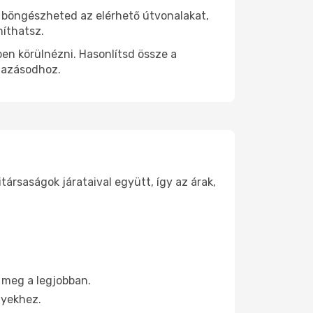
n böngészheted az elérhető útvonalakat,
míthatsz.
en körülnézni. Hasonlítsd össze a
 utazásodhoz.
ársaságok járataival együtt, így az árak,
 meg a legjobban.
nyekhez.