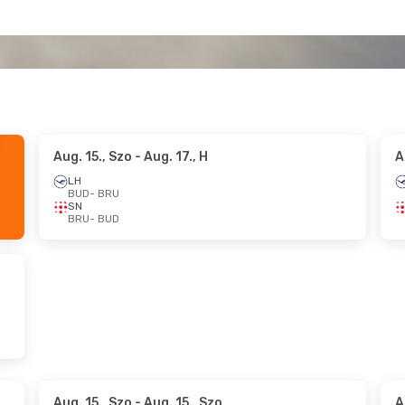
Aug. 15., Szo
- Aug. 17., H
A
LH
BUD
- BRU
SN
BRU
- BUD
Aug. 15., Szo
- Aug. 15., Szo
A