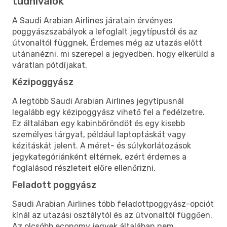
tudnivalók
A Saudi Arabian Airlines járatain érvényes
poggyászszabályok a lefoglalt jegytípustól és az
útvonaltól függnek. Érdemes még az utazás előtt
utánanézni, mi szerepel a jegyedben, hogy elkerüld a
váratlan pótdíjakat.
Kézipoggyász
A legtöbb Saudi Arabian Airlines jegytípusnál
legalább egy kézipoggyász vihető fel a fedélzetre.
Ez általában egy kabinbőröndöt és egy kisebb
személyes tárgyat, például laptoptáskát vagy
kézitáskát jelent. A méret- és súlykorlátozások
jegykategóriánként eltérnek, ezért érdemes a
foglalásod részleteit előre ellenőrizni.
Feladott poggyász
Saudi Arabian Airlines több feladottpoggyász-opciót
kínál az utazási osztálytól és az útvonaltól függően.
Az olcsóbb economy jegyek általában nem