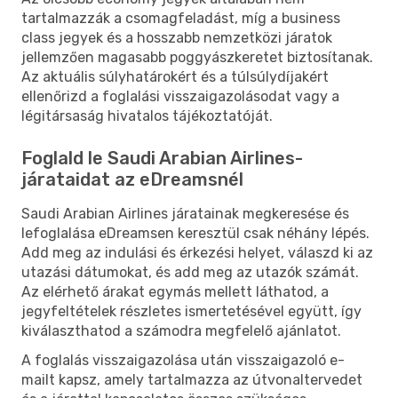
tartalmazzák a csomagfeladást, míg a business
class jegyek és a hosszabb nemzetközi járatok
jellemzően magasabb poggyászkeretet biztosítanak.
Az aktuális súlyhatárokért és a túlsúlydíjakért
ellenőrizd a foglalási visszaigazolásodat vagy a
légitársaság hivatalos tájékoztatóját.
Foglald le Saudi Arabian Airlines-
járataidat az eDreamsnél
Saudi Arabian Airlines járatainak megkeresése és
lefoglalása eDreamsen keresztül csak néhány lépés.
Add meg az indulási és érkezési helyet, válaszd ki az
utazási dátumokat, és add meg az utazók számát.
Az elérhető árakat egymás mellett láthatod, a
jegyfeltételek részletes ismertetésével együtt, így
kiválaszthatod a számodra megfelelő ajánlatot.
A foglalás visszaigazolása után visszaigazoló e-
mailt kapsz, amely tartalmazza az útvonaltervedet