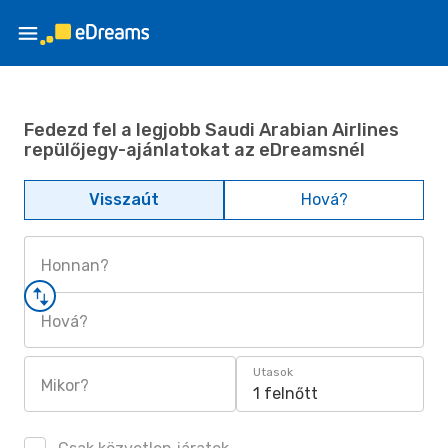
Fedezd fel a legjobb Saudi Arabian Airlines
repülőjegy-ajánlatokat az eDreamsnél
Visszaút
Hová?
Honnan?
Hová?
Utasok
Mikor?
1 felnőtt