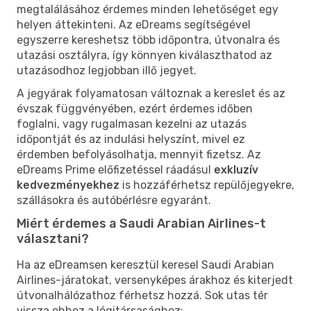
megtalálásához érdemes minden lehetőséget egy
helyen áttekinteni. Az eDreams segítségével
egyszerre kereshetsz több időpontra, útvonalra és
utazási osztályra, így könnyen kiválaszthatod az
utazásodhoz legjobban illő jegyet.
A jegyárak folyamatosan változnak a kereslet és az
évszak függvényében, ezért érdemes időben
foglalni, vagy rugalmasan kezelni az utazás
időpontját és az indulási helyszínt, mivel ez
érdemben befolyásolhatja, mennyit fizetsz. Az
eDreams Prime előfizetéssel ráadásul
exkluzív
kedvezményekhez
is hozzáférhetsz repülőjegyekre,
szállásokra és autóbérlésre egyaránt.
Miért érdemes a Saudi Arabian Airlines-t
választani?
Ha az eDreamsen keresztül keresel Saudi Arabian
Airlines-járatokat, versenyképes árakhoz és kiterjedt
útvonalhálózathoz férhetsz hozzá. Sok utas tér
vissza ehhez a légitársasághoz: