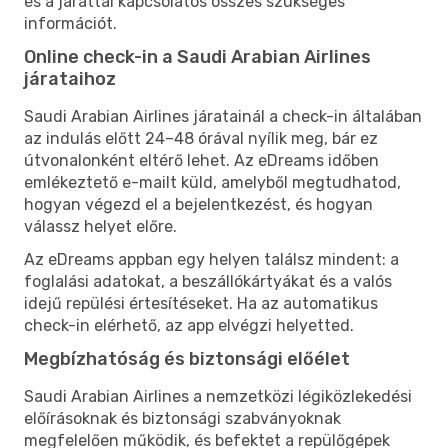
és a járattal kapcsolatos összes szükséges
információt.
Online check-in a Saudi Arabian Airlines
járataihoz
Saudi Arabian Airlines járatainál a check-in általában
az indulás előtt 24–48 órával nyílik meg, bár ez
útvonalonként eltérő lehet. Az eDreams időben
emlékeztető e-mailt küld, amelyből megtudhatod,
hogyan végezd el a bejelentkezést, és hogyan
válassz helyet előre.
Az eDreams appban egy helyen találsz mindent: a
foglalási adatokat, a beszállókártyákat és a valós
idejű repülési értesítéseket. Ha az automatikus
check-in elérhető, az app elvégzi helyetted.
Megbízhatóság és biztonsági előélet
Saudi Arabian Airlines a nemzetközi légiközlekedési
előírásoknak és biztonsági szabványoknak
megfelelően működik, és befektet a repülőgépek