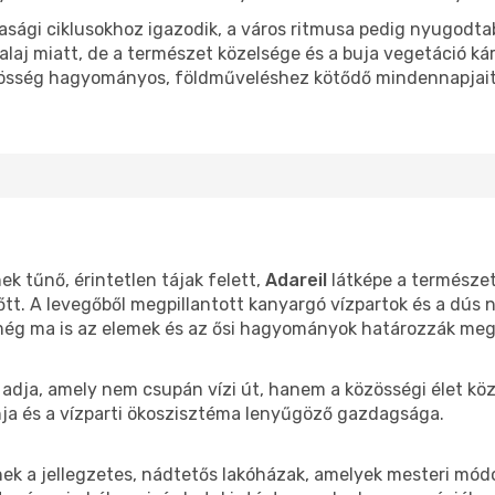
ági ciklusokhoz igazodik, a város ritmusa pedig nyugodtab
alaj miatt, de a természet közelsége és a buja vegetáció kár
özösség hagyományos, földműveléshez kötődő mindennapjait é
k tűnő, érintetlen tájak felett,
Adareil
látképe a természet
őtt. A levegőből megpillantott kanyargó vízpartok és a dús 
t még ma is az elemek és az ősi hagyományok határozzák meg
ó adja, amely nem csupán vízi út, hanem a közösségi élet köz
inja és a vízparti ökoszisztéma lenyűgöző gazdagsága.
ek a jellegzetes, nádtetős lakóházak, amelyek mesteri mód