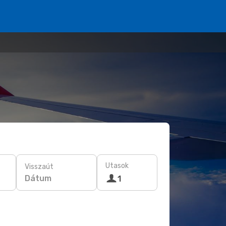
Utasok
Visszaút
Dátum
1