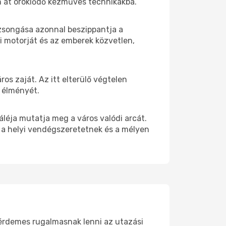
n át öröklődő kézműves technikákba.
ok zsongása azonnal beszippantja a
i motorját és az emberek közvetlen,
os zaját. Az itt elterülő végtelen
s élményét.
léja mutatja meg a város valódi arcát.
n a helyi vendégszeretetnek és a mélyen
 érdemes rugalmasnak lenni az utazási