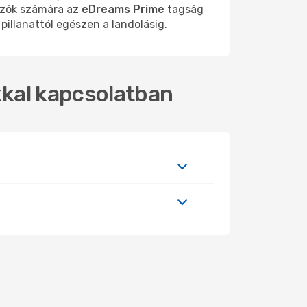
azók számára az
eDreams Prime
tagság
pillanattól egészen a landolásig.
okkal kapcsolatban