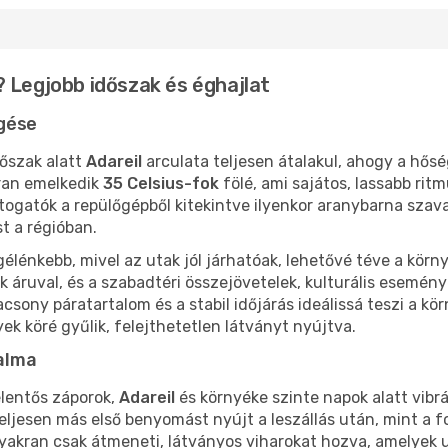
 Legjobb időszak és éghajlat
sgése
dőszak alatt
Adareil
arculata teljesen átalakul, ahogy a hős
ran emelkedik
35 Celsius-fok
fölé, ami sajátos, lassabb rit
átogatók a repülőgépből kitekintve ilyenkor aranybarna szava
t a régióban.
élénkebb, mivel az utak jól járhatóak, lehetővé téve a körn
k áruval, és a szabadtéri összejövetelek, kulturális esemén
sony páratartalom és a stabil időjárás ideálissá teszi a kö
ek köré gyűlik, felejthetetlen látványt nyújtva.
alma
lentős záporok,
Adareil
és környéke szinte napok alatt vibrál
ami teljesen más első benyomást nyújt a leszállás után, mint a
kran csak átmeneti, látványos viharokat hozva, amelyek ut