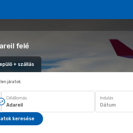
reil felé
epülő + szállás
len járatok
Célállomás
Indulás
Dátum
ratok keresése