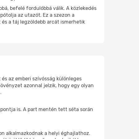
bá, befelé fordulóbbá válik. A közlekedés
pótolja az utazót. Ez a szezon a
s a táj legzöldebb arcát ismerhetik
 és az emberi szívósság különleges
növényzet azonnal jelzik, hogy egy olyan
.
pontja is. A part mentén tett séta során
on alkalmazkodnak a helyi éghajlathoz.