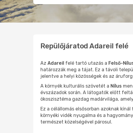
Repülőjáratod Adareil felé
Az
Adareil
felé tartó utazás a
Felső-Nílu
határozzák meg a tájat. Ez a távoli telep
jelentve a helyi közösségek és az árufor
A környék kulturális szövetét a
Nílus
ment
évszázadok során. A látogatók előtt felt
ökoszisztéma gazdag madárvilága, amely 
Ez a célállomás elsősorban azoknak kínál f
környéki vidék nyugalma és a hagyományos
természet közelségével párosul.