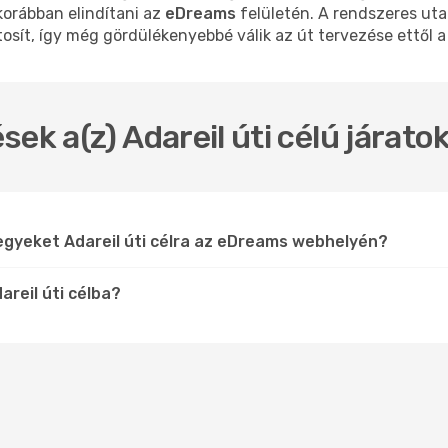
korábban elindítani az
eDreams
felületén. A rendszeres ut
osít, így még gördülékenyebbé válik az út tervezése ettől a 
ek a(z) Adareil úti célú járat
egyeket Adareil úti célra az eDreams webhelyén?
areil úti célba?