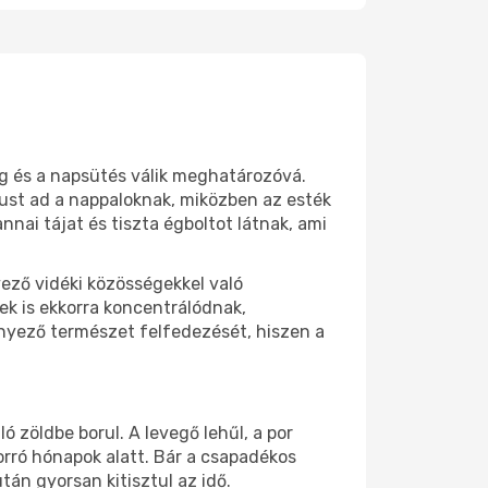
ég és a napsütés válik meghatározóvá.
must ad a nappaloknak, miközben az esték
nnai tájat és tiszta égboltot látnak, ami
yező vidéki közösségekkel való
yek is ekkorra koncentrálódnak,
rnyező természet felfedezését, hiszen a
ó zöldbe borul. A levegő lehűl, a por
 forró hónapok alatt. Bár a csapadékos
án gyorsan kitisztul az idő.