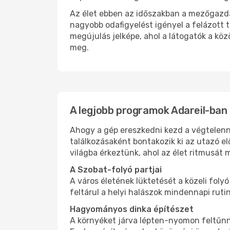
Az élet ebben az időszakban a mezőgazdas
nagyobb odafigyelést igényel a felázott t
megújulás jelképe, ahol a látogatók a k
meg.
A legjobb programok Adareil-ban
Ahogy a gép ereszkedni kezd a végtelenne
találkozásaként bontakozik ki az utazó el
világba érkeztünk, ahol az élet ritmusá
A Szobat-folyó partjai
A város életének lüktetését a közeli foly
feltárul a helyi halászok mindennapi rut
Hagyományos dinka építészet
A környéket járva lépten-nyomon feltűnn