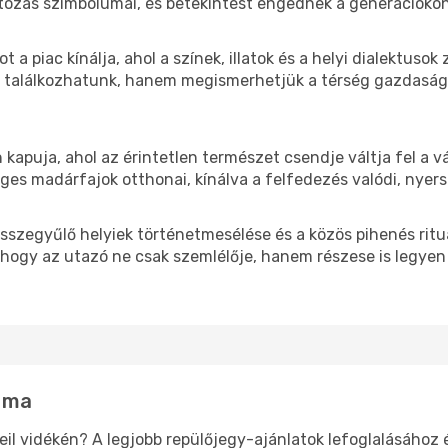
tozás szimbólumai, és betekintést engednek a generációko
ot a piac kínálja, ahol a színek, illatok és a helyi dialektus
el találkozhatunk, hanem megismerhetjük a térség gazdaság
kapuja, ahol az érintetlen természet csendje váltja fel a vár
leges madárfajok otthonai, kínálva a felfedezés valódi, nyer
sszegyűlő helyiek történetmesélése és a közös pihenés rituá
, hogy az utazó ne csak szemlélője, hanem részese is legye
g ma
eil vidékén? A legjobb repülőjegy-ajánlatok lefoglalásához