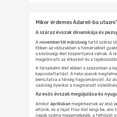
Mikor érdemes Adareil-ba utazni?
A száraz évszak dinamikája és pez
A
novembertől
márciusig
tartó száraz i
Ebben az időszakban a hőmérséklet gyak
a közösségi élet központjaivá válnak. A l
megkönnyíti az érkezést és a tájékozódás
A társadalmi élet ebben a szezonban a leg
kapcsolattartást. A helyi piacok megtelne
bemutatva a térség hagyományait. Az alac
vadvilág ilyenkor a megmaradt vízlelőhely
Az esős évszak megújulása és nyug
Amikor
áprilisban
megérkeznek az első je
eltűnik, és a tájat friss illat lengi be, 
napok száma megemelkedik, a felhőzet gya