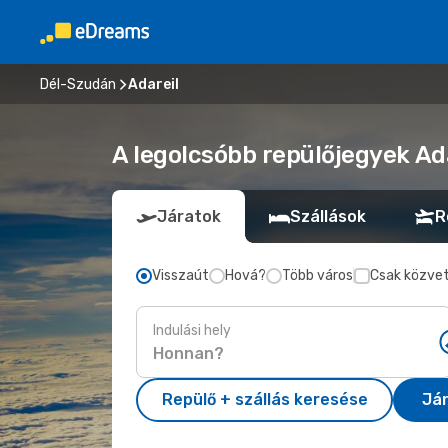
Dél-Szudán
Adareil
A legolcsóbb repülőjegyek Ada
Járatok
Szállások
R
Visszaút
Hová?
Több város
Csak közvet
Indulási hely
Repülő + szállás keresése
Já