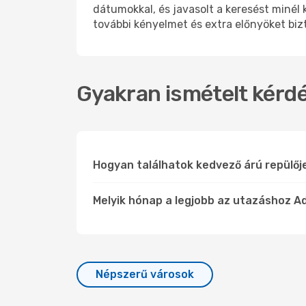
dátumokkal, és javasolt a keresést minél 
további kényelmet és extra előnyöket bizt
Gyakran ismételt kérdés
Hogyan találhatok kedvező árú repülőj
Melyik hónap a legjobb az utazáshoz Ad
Népszerű városok