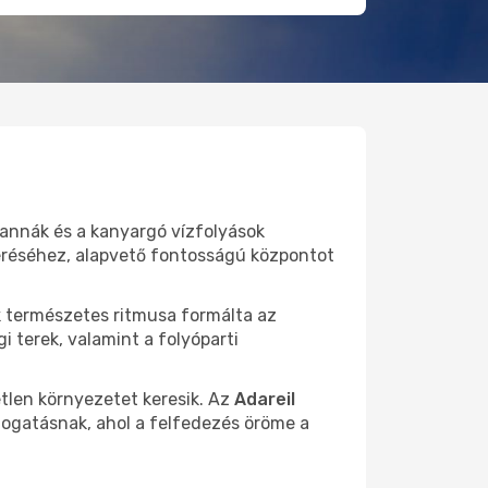
vannák és a kanyargó vízfolyások
eléréséhez, alapvető fontosságú központot
 természetes ritmusa formálta az
i terek, valamint a folyóparti
tetlen környezetet keresik. Az
Adareil
togatásnak, ahol a felfedezés öröme a