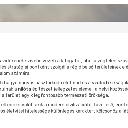
s
vidékének szívébe vezeti a látogatót, ahol a végtelen sza
ülés stratégiai pontként szolgál a régió belső területeinek 
galom számára.
i hagyományos pásztorkodó életmód és a
szobati
síkságok
árulnak a
nilóta
építészet jellegzetes elemei, a helyi közösség
a terület egyik legfontosabb természeti öröksége.
elfedeznivalót, akik a modern civilizációtól távol eső, érin
 életvitel hitelessége különleges karaktert kölcsönöz a lá