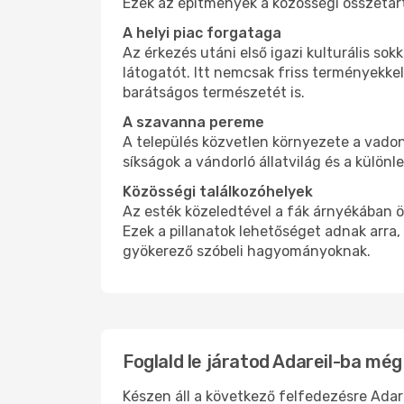
Ezek az építmények a közösségi összetar
A helyi piac forgataga
Az érkezés utáni első igazi kulturális sokk
látogatót. Itt nemcsak friss terményekk
barátságos természetét is.
A szavanna pereme
A település közvetlen környezete a vadon 
síkságok a vándorló állatvilág és a külön
Közösségi találkozóhelyek
Az esték közeledtével a fák árnyékában ö
Ezek a pillanatok lehetőséget adnak arra
gyökerező szóbeli hagyományoknak.
Foglald le járatod Adareil-ba mé
Készen áll a következő felfedezésre Adar