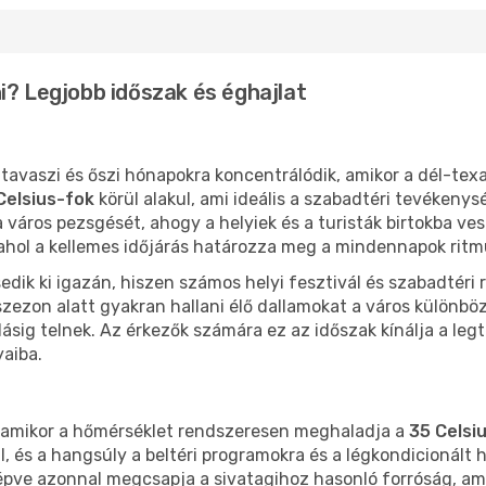
i? Legjobb időszak és éghajlat
tavaszi és őszi hónapokra koncentrálódik, amikor a dél-texa
Celsius-fok
körül alakul, ami ideális a szabadtéri tevékenys
 város pezsgését, ahogy a helyiek és a turisták birtokba ves
 ahol a kellemes időjárás határozza meg a mindennapok ritm
esedik ki igazán, hiszen számos helyi fesztivál és szabadté
zezon alatt gyakran hallani élő dallamokat a város különböz
lásig telnek. Az érkezők számára ez az időszak kínálja a leg
aiba.
, amikor a hőmérséklet rendszeresen meghaladja a
35 Celsi
, és a hangsúly a beltéri programokra és a légkondicionált h
ilépve azonnal megcsapja a sivatagihoz hasonló forróság, 