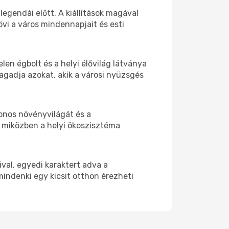
egendái előtt. A kiállítások magával
vi a város mindennapjait és esti
len égbolt és a helyi élővilág látványa
gadja azokat, akik a városi nyüzsgés
honos növényvilágát és a
 miközben a helyi ökoszisztéma
val, egyedi karaktert adva a
 mindenki egy kicsit otthon érezheti