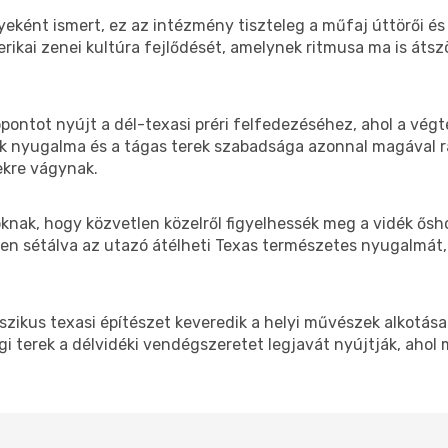
eként ismert, ez az intézmény tiszteleg a műfaj úttörői és l
kai zenei kultúra fejlődését, amelynek ritmusa ma is átszö
pontot nyújt a dél-texasi préri felfedezéséhez, ahol a végte
k nyugalma és a tágas terek szabadsága azonnal magával ra
kre vágynak.
óknak, hogy közvetlen közelről figyelhessék meg a vidék ős
n sétálva az utazó átélheti Texas természetes nyugalmát,
zikus texasi építészet keveredik a helyi művészek alkotásai
égi terek a délvidéki vendégszeretet legjavát nyújtják, ahol