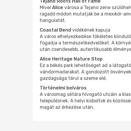
Tejano Roots Hall of Fame
Mivel
Alice
városa a Tejano zene szülőhely
ragadó módon mutatják be a mexikói-ameri
hangulatát.
Coastal Bend
vidékének kapuja
A város elhelyezkedése tökéletes kiinduló
fogadja a természetkedvelőket. A környé
után csendesebb, autentikusabb élménye
Alice Heritage Nature Stop
Ez a békés park lehetőséget ad a látogat
vándormadarakat. A gondozott ösvényeke
gazdagsága tárul a szeme elé.
Történelmi belváros
A városmag sétára hívogató utcáin a klass
településnek. A helyi kisboltok és közöss
magát az érkezése után.