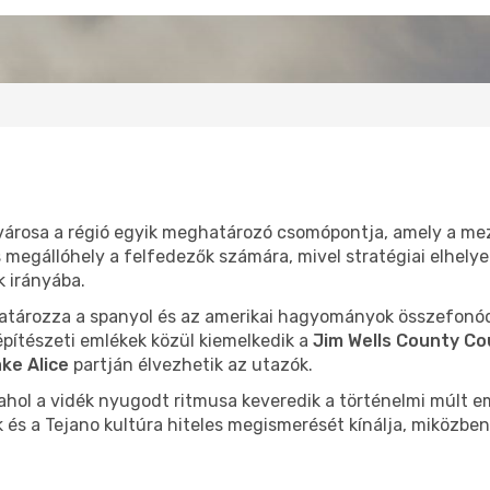
árosa a régió egyik meghatározó csomópontja, amely a mez
os megállóhely a felfedezők számára, mivel stratégiai elhel
k irányába.
határozza a spanyol és az amerikai hagyományok összefonó
 építészeti emlékek közül kiemelkedik a
Jim Wells County C
ke Alice
partján élvezhetik az utazók.
 ahol a vidék nyugodt ritmusa keveredik a történelmi múlt e
és a Tejano kultúra hiteles megismerését kínálja, miközben