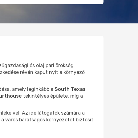
őgazdasági és olajipari örökség
yezkedése révén kaput nyit a környező
dása, amely leginkább a
South Texas
ourthouse
tekintélyes épülete, míg a
mlékeivel. Az ide látogatók számára a
 a város barátságos környezetet biztosít