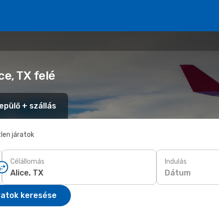
ce, TX felé
epülő + szállás
len járatok
Célállomás
Indulás
Dátum
ratok keresése