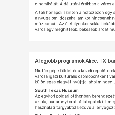
dinamikáját. A délutáni órákban a város e
A téli hónapok szintén a holtszezon egy sa
a nyugalom időszaka, amikor nincsenek na
múzeumait. Az élet ilyenkor sokkal inkáb
város egy meghittebb, békésebb arcát m
A legjobb programok Alice, TX-ba
Miután gépe földet ér a közeli repülőtere
városa igazi kulturális csomópontként vá
különleges elegyét nyújtja, ahol minden 
South Texas Museum
Az egykori polgári otthonban berendezet
az olajipar aranykorát. A látogatók itt m
használati tárgyaktól kezdve a lenyűgöz