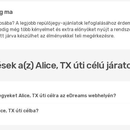
ég ma
osába? A legjobb repülőjegy-ajánlatok lefoglalásához érde
edig még több kényelmet és extra előnyöket nyújt a rendsz
tt járva készülhet az élményekkel teli megérkezésre.
ek a(z) Alice, TX úti célú jára
egyeket Alice, TX úti célra az eDreams webhelyén?
ce, TX úti célba?