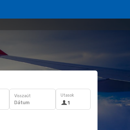
Utasok
Visszaút
Dátum
1