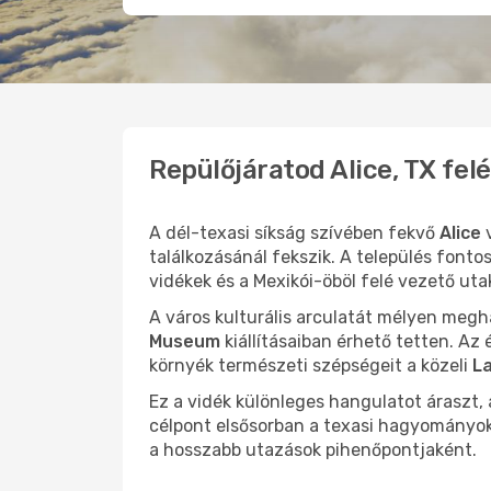
Repülőjáratod Alice, TX felé
A dél-texasi síkság szívében fekvő
Alice
v
találkozásánál fekszik. A település font
vidékek és a Mexikói-öböl felé vezető uta
A város kulturális arculatát mélyen meg
Museum
kiállításaiban érhető tetten. Az
környék természeti szépségeit a közeli
La
Ez a vidék különleges hangulatot áraszt,
célpont elsősorban a texasi hagyományok 
a hosszabb utazások pihenőpontjaként.