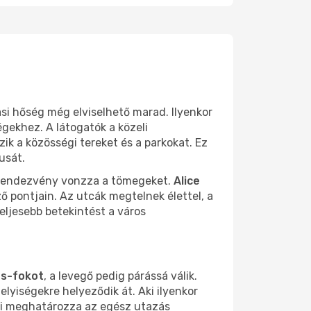
si hőség még elviselhető marad. Ilyenkor
égekhez. A látogatók a közeli
zik a közösségi tereket és a parkokat. Ez
usát.
ri rendezvény vonzza a tömegeket.
Alice
ő pontjain. Az utcák megtelnek élettel, a
teljesebb betekintést a város
us-fokot
, a levegő pedig párássá válik.
elyiségekre helyeződik át. Aki ilyenkor
ami meghatározza az egész utazás