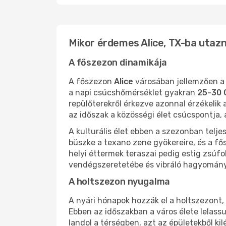
Mikor érdemes Alice, TX-ba utazn
A főszezon dinamikája
A főszezon
Alice
városában jellemzően a 
a napi csúcshőmérséklet gyakran
25-30 
repülőterekről érkezve azonnal érzékelik a
az időszak a közösségi élet csúcspontja,
A kulturális élet ebben a szezonban telj
büszke a texano zene gyökereire, és a fős
helyi éttermek teraszai pedig estig zsúfo
vendégszeretetébe és vibráló hagyomány
A holtszezon nyugalma
A nyári hónapok hozzák el a holtszezont
Ebben az időszakban a város élete lelassul
landol a térségben, azt az épületekből k