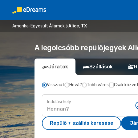
Amerikai Egyesült Államok
Alice, TX
A legolcsóbb repülőjegyek Ali
Járatok
Szállások
R
Visszaút
Hová?
Több város
Csak közvet
Indulási hely
Repülő + szállás keresése
Já