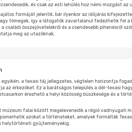
lcsendesedik, és csak az esti lehűlés hoz némi mozgást az 
játos formáját jelentik, bár ilyenkor az időjárás kifejezett
gy tömegek, így a látogatók zavartalanul fedezhetik fel a 
b a családi összejövetelekről és a csendesebb pihenésről sz
utatja meg az utazóknak.
n
k egyikén, a texasi táj jellegzetes, végtelen horizontja fog
rja az érkezőket. Ez a barátságos település a dél-texasi 
utcasarkon érezhető a helyi közösség büszkesége és a törté
t múzeum falai között megelevenedik a régió vadnyugati m
egismerhetik azokat a történeteket, amelyek formálták Texas
ő helytörténeti gyűjteményekig.