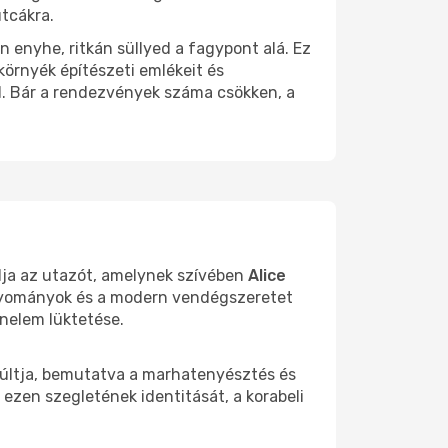
utcákra.
en enyhe, ritkán süllyed a fagypont alá. Ez
környék építészeti emlékeit és
ól. Bár a rendezvények száma csökken, a
adja az utazót, amelynek szívében
Alice
hagyományok és a modern vendégszeretet
nelem lüktetése.
últja, bemutatva a marhatenyésztés és
 ezen szegletének identitását, a korabeli