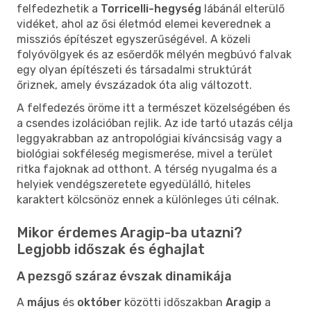
felfedezhetik a
Torricelli-hegység
lábánál elterülő
vidéket, ahol az ősi életmód elemei keverednek a
missziós építészet egyszerűségével. A közeli
folyóvölgyek és az esőerdők mélyén megbúvó falvak
egy olyan építészeti és társadalmi struktúrát
őriznek, amely évszázadok óta alig változott.
A felfedezés öröme itt a természet közelségében és
a csendes izolációban rejlik. Az ide tartó utazás célja
leggyakrabban az antropológiai kíváncsiság vagy a
biológiai sokféleség megismerése, mivel a terület
ritka fajoknak ad otthont. A térség nyugalma és a
helyiek vendégszeretete egyedülálló, hiteles
karaktert kölcsönöz ennek a különleges úti célnak.
Mikor érdemes Aragip-ba utazni?
Legjobb időszak és éghajlat
A pezsgő száraz évszak dinamikája
A
május
és
október
közötti időszakban
Aragip
a