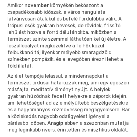
Amikor
november
környékén beköszönt a
csapadékosabb időszak, a város hangulata
látványosan átalakul és befelé fordulóbbá válik. A
trópusi esők gyakran hevesek, de rövidek, frissítő
lehűlést hozva a forró délutánokba, miközben a
természet szinte szemmel láthatóan kel új életre. A
leszállópályát megközelítve a felhők közül
felbukkanó táj ilyenkor mélyebb smaragdzöld
színekben pompázik, és a levegőben érezni lehet a
föld illatát.
Az élet tempója lelassul, a mindennapokat a
természet ciklusai határozzák meg, ami egy egészen
másfajta, meditatív élményt nyújt. A helyiek
gyakran húzódnak fedett helyekre a záporok idején,
ami lehetőséget ad az elmélyültebb beszélgetésekre
és a hagyományos kézművesség megfigyelésére. Bár
a közlekedés nagyobb odafigyelést igényel a
párásabb időben,
Aragip
ebben a szezonban mutatja
meg leginkább nyers, érintetlen és misztikus oldalát.