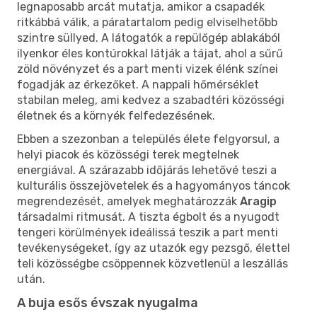
legnaposabb arcát mutatja, amikor a csapadék
ritkábbá válik, a páratartalom pedig elviselhetőbb
szintre süllyed. A látogatók a repülőgép ablakából
ilyenkor éles kontúrokkal látják a tájat, ahol a sűrű
zöld növényzet és a part menti vizek élénk színei
fogadják az érkezőket. A nappali hőmérséklet
stabilan meleg, ami kedvez a szabadtéri közösségi
életnek és a környék felfedezésének.
Ebben a szezonban a település élete felgyorsul, a
helyi piacok és közösségi terek megtelnek
energiával. A szárazabb időjárás lehetővé teszi a
kulturális összejövetelek és a hagyományos táncok
megrendezését, amelyek meghatározzák
Aragip
társadalmi ritmusát. A tiszta égbolt és a nyugodt
tengeri körülmények ideálissá teszik a part menti
tevékenységeket, így az utazók egy pezsgő, élettel
teli közösségbe csöppennek közvetlenül a leszállás
után.
A buja esős évszak nyugalma