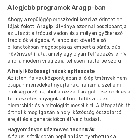
A legjobb programok Aragip-ban
Ahogy a repülőgép ereszkedni kezd az érintetlen
tájak felett,
Aragip
látványa azonnal beszippantja
az utazót a trópusi vadon és a mélyen gyökerező
tradíciók világába. A landolást követő első
pillanatokban megcsapja az embert a párás, dús
növényzet illata, amely egy olyan felfedezésre hív,
ahol a modern világ zaja teljesen háttérbe szorul.
A helyi közösségi házak építészete
Az itteni falvak központjában álló építmények nem
csupán menedéket nyújtanak, hanem a szellemi
örökség őrzői is, ahol a kézzel faragott oszlopok és a
természetes anyagokból font tetők a törzsi
hierarchiát és a mitológiát mesélik el. A látogatók itt
érthetik meg igazán a helyi közösség összetartó
erejét és a generációkon átívelő tudást.
Hagyományos kézműves technikák
A falusi séták során bepillantást nyerhetünk a