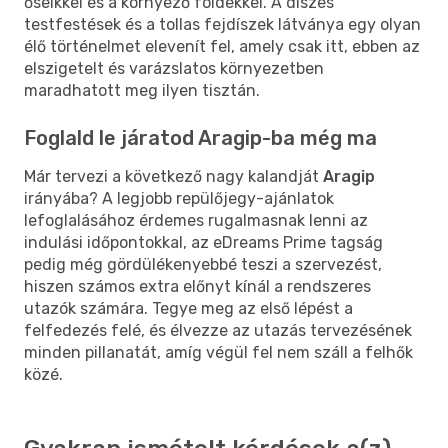
őseikkel és a környező földekkel. A díszes
testfestések és a tollas fejdíszek látványa egy olyan
élő történelmet elevenít fel, amely csak itt, ebben az
elszigetelt és varázslatos környezetben
maradhatott meg ilyen tisztán.
Foglald le járatod Aragip-ba még ma
Már tervezi a következő nagy kalandját
Aragip
irányába? A legjobb repülőjegy-ajánlatok
lefoglalásához érdemes rugalmasnak lenni az
indulási időpontokkal, az eDreams Prime tagság
pedig még gördülékenyebbé teszi a szervezést,
hiszen számos extra előnyt kínál a rendszeres
utazók számára. Tegye meg az első lépést a
felfedezés felé, és élvezze az utazás tervezésének
minden pillanatát, amíg végül fel nem száll a felhők
közé.