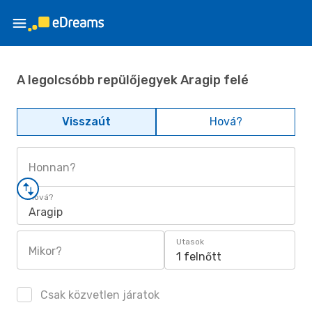
A legolcsóbb repülőjegyek Aragip felé
Visszaút
Hová?
Honnan?
Hová?
Aragip
Utasok
Mikor?
1 felnőtt
Csak közvetlen járatok