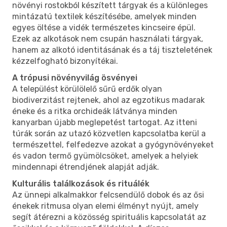
növényi rostokból készített tárgyak és a különleges
mintázatú textilek készítésébe, amelyek minden
egyes öltése a vidék természetes kincseire épül.
Ezek az alkotások nem csupán használati tárgyak,
hanem az alkotó identitásának és a táj tiszteletének
kézzelfogható bizonyítékai.
A trópusi növényvilág ösvényei
A települést körülölelő sűrű erdők olyan
biodiverzitást rejtenek, ahol az egzotikus madarak
éneke és a ritka orchideák látványa minden
kanyarban újabb meglepetést tartogat. Az itteni
túrák során az utazó közvetlen kapcsolatba kerül a
természettel, felfedezve azokat a gyógynövényeket
és vadon termő gyümölcsöket, amelyek a helyiek
mindennapi étrendjének alapját adják.
Kulturális találkozások és rituálék
Az ünnepi alkalmakkor felcsendülő dobok és az ősi
énekek ritmusa olyan elemi élményt nyújt, amely
segít átérezni a közösség spirituális kapcsolatát az