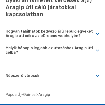
Gyakran ismételt kérdések a(z)
Aragip úti célú járatokkal
kapcsolatban
Hogyan találhatok kedvező árú repülőjegyeket
Aragip úti célra az eDreams webhelyén?
Melyik hónap a legjobb az utazáshoz Aragip úti
célba?
Népszerű városok
Pápua Új-Guinea
Aragip