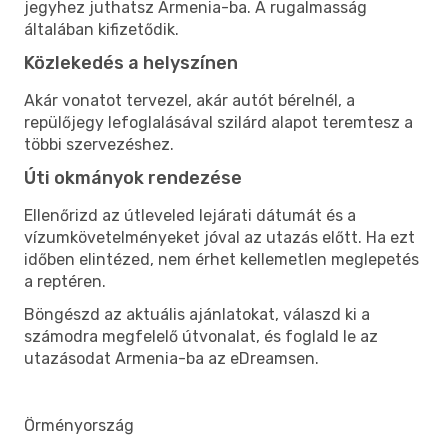
jegyhez juthatsz Armenia-ba. A rugalmasság
általában kifizetődik.
Közlekedés a helyszínen
Akár vonatot tervezel, akár autót bérelnél, a
repülőjegy lefoglalásával szilárd alapot teremtesz a
többi szervezéshez.
Úti okmányok rendezése
Ellenőrizd az útleveled lejárati dátumát és a
vízumkövetelményeket jóval az utazás előtt. Ha ezt
időben elintézed, nem érhet kellemetlen meglepetés
a reptéren.
Böngészd az aktuális ajánlatokat, válaszd ki a
számodra megfelelő útvonalat, és foglald le az
utazásodat Armenia-ba az eDreamsen.
Örményország