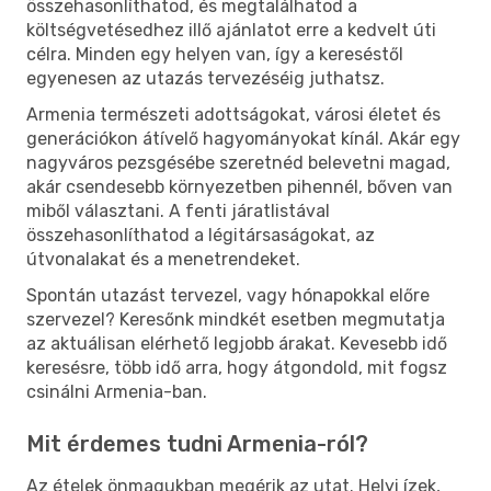
összehasonlíthatod, és megtalálhatod a
költségvetésedhez illő ajánlatot erre a kedvelt úti
célra. Minden egy helyen van, így a kereséstől
egyenesen az utazás tervezéséig juthatsz.
Armenia természeti adottságokat, városi életet és
generációkon átívelő hagyományokat kínál. Akár egy
nagyváros pezsgésébe szeretnéd belevetni magad,
akár csendesebb környezetben pihennél, bőven van
miből választani. A fenti járatlistával
összehasonlíthatod a légitársaságokat, az
útvonalakat és a menetrendeket.
Spontán utazást tervezel, vagy hónapokkal előre
szervezel? Keresőnk mindkét esetben megmutatja
az aktuálisan elérhető legjobb árakat. Kevesebb idő
keresésre, több idő arra, hogy átgondold, mit fogsz
csinálni Armenia-ban.
Mit érdemes tudni Armenia-ról?
Az ételek önmagukban megérik az utat. Helyi ízek,