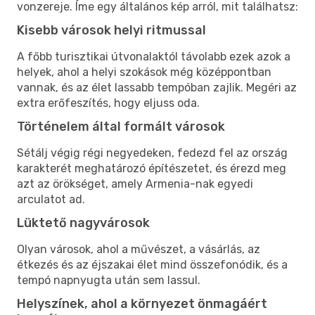
vonzereje. Íme egy általános kép arról, mit találhatsz:
Kisebb városok helyi ritmussal
A főbb turisztikai útvonalaktól távolabb ezek azok a
helyek, ahol a helyi szokások még középpontban
vannak, és az élet lassabb tempóban zajlik. Megéri az
extra erőfeszítés, hogy eljuss oda.
Történelem által formált városok
Sétálj végig régi negyedeken, fedezd fel az ország
karakterét meghatározó építészetet, és érezd meg
azt az örökséget, amely Armenia-nak egyedi
arculatot ad.
Lüktető nagyvárosok
Olyan városok, ahol a művészet, a vásárlás, az
étkezés és az éjszakai élet mind összefonódik, és a
tempó napnyugta után sem lassul.
Helyszínek, ahol a környezet önmagáért