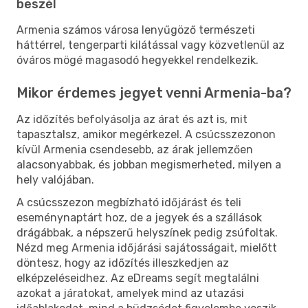
beszél
Armenia számos városa lenyűgöző természeti
háttérrel, tengerparti kilátással vagy közvetlenül az
óváros mögé magasodó hegyekkel rendelkezik.
Mikor érdemes jegyet venni Armenia-ba?
Az időzítés befolyásolja az árat és azt is, mit
tapasztalsz, amikor megérkezel. A csúcsszezonon
kívül Armenia csendesebb, az árak jellemzően
alacsonyabbak, és jobban megismerheted, milyen a
hely valójában.
A csúcsszezon megbízható időjárást és teli
eseménynaptárt hoz, de a jegyek és a szállások
drágábbak, a népszerű helyszínek pedig zsúfoltak.
Nézd meg Armenia időjárási sajátosságait, mielőtt
döntesz, hogy az időzítés illeszkedjen az
elképzeléseidhez. Az eDreams segít megtalálni
azokat a járatokat, amelyek mind az utazási