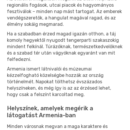
regionális fogások, utcai piacok és hagyományos
fesztiválok – minden nap mást tartogat. Az emberek
vendégszeretők, a hangulat magával ragad, és az
élmény sokáig megmarad.
Ha a szabadban érzed magad igazán otthon, a táj
komoly hegyektől nyugodt tengerparti szakaszokig
mindent felkínál. Túrázóknak, természetkedvelőknek
és a szabad tér után vágyóknak egyaránt van mit
felfedezni.
Armenia ismert látnivalói és múzeumai
kézzelfogható közelségbe hozzák az ország
történelmét. Napokat tölthetsz évszázados
helyszíneken, és még így is az az érzésed lehet,
hogy csak a felszínt karcoltad meg.
Helyszínek, amelyek megérik a
látogatást Armenia-ban
Minden városnak megvan a maga karaktere és