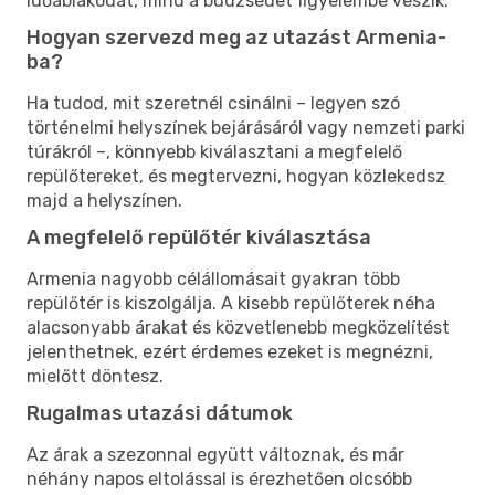
időablakodat, mind a büdzsédet figyelembe veszik.
Hogyan szervezd meg az utazást Armenia-
ba?
Ha tudod, mit szeretnél csinálni – legyen szó
történelmi helyszínek bejárásáról vagy nemzeti parki
túrákról –, könnyebb kiválasztani a megfelelő
repülőtereket, és megtervezni, hogyan közlekedsz
majd a helyszínen.
A megfelelő repülőtér kiválasztása
Armenia nagyobb célállomásait gyakran több
repülőtér is kiszolgálja. A kisebb repülőterek néha
alacsonyabb árakat és közvetlenebb megközelítést
jelenthetnek, ezért érdemes ezeket is megnézni,
mielőtt döntesz.
Rugalmas utazási dátumok
Az árak a szezonnal együtt változnak, és már
néhány napos eltolással is érezhetően olcsóbb