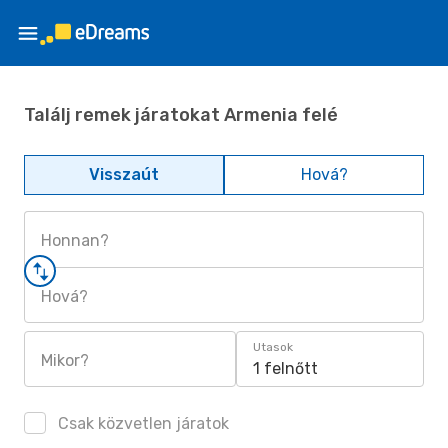
Találj remek járatokat Armenia felé
Visszaút
Hová?
Honnan?
Hová?
Utasok
Mikor?
1 felnőtt
Csak közvetlen járatok