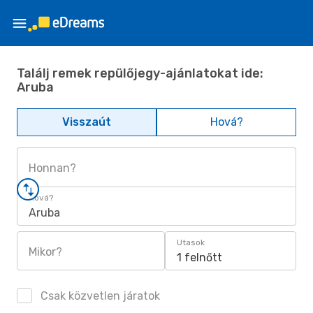
Találj remek repülőjegy-ajánlatokat ide:
Aruba
Visszaút
Hová?
Honnan?
Hová?
Aruba
Utasok
Mikor?
1 felnőtt
Csak közvetlen járatok