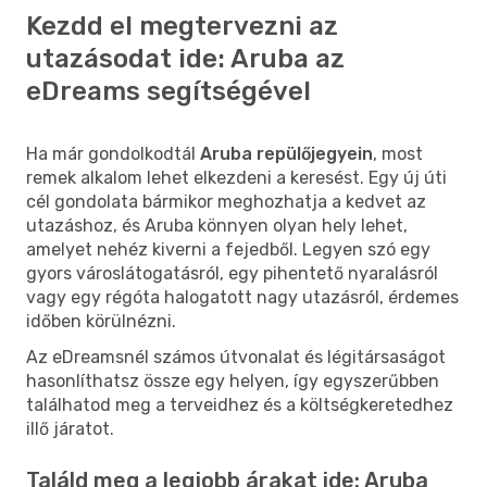
Kezdd el megtervezni az
utazásodat ide: Aruba az
eDreams segítségével
Ha már gondolkodtál
Aruba repülőjegyein
, most
remek alkalom lehet elkezdeni a keresést. Egy új úti
cél gondolata bármikor meghozhatja a kedvet az
utazáshoz, és Aruba könnyen olyan hely lehet,
amelyet nehéz kiverni a fejedből. Legyen szó egy
gyors városlátogatásról, egy pihentető nyaralásról
vagy egy régóta halogatott nagy utazásról, érdemes
időben körülnézni.
Az eDreamsnél számos útvonalat és légitársaságot
hasonlíthatsz össze egy helyen, így egyszerűbben
találhatod meg a terveidhez és a költségkeretedhez
illő járatot.
Találd meg a legjobb árakat ide: Aruba