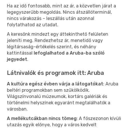
Ha az idő fontosabb, mint az ár, a közvetlen járat a
legegyszerűbb megoldás. Nincs átszállóterminál,
nincs várakozás – leszállás után azonnal
folytathatod az utadat.
A keresőnk mindezt egy áttekinthető felületen
jeleníti meg. Rendezhetsz ár, menetidő vagy
légitársaság-értékelés szerint, és néhány
kattintással
lefoglalhatod a Aruba-ba szóló
jegyedet
.
Látnivalók és programok itt: Aruba
A kultúra egész évben várja a látogatókat
: Aruba
beltéri programokban sem szűkölködik.
Világszínvonalú múzeumok, kortárs galériák és
történelmi helyszínek egyaránt megtalálhatók a
városban.
A mellékutcákban nincs tömeg
: A főszezonon kívüli
utazás egyik előnye, hogy a város kedvelt