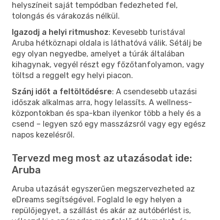
helyszíneit saját tempódban fedezheted fel,
tolongás és várakozás nélkül.
Igazodj a helyi ritmushoz
: Kevesebb turistával
Aruba hétköznapi oldala is láthatóvá válik. Sétálj be
egy olyan negyedbe, amelyet a túrák általában
kihagynak, vegyél részt egy főzőtanfolyamon, vagy
töltsd a reggelt egy helyi piacon.
Szánj időt a feltöltődésre
: A csendesebb utazási
időszak alkalmas arra, hogy lelassíts. A wellness-
központokban és spa-kban ilyenkor több a hely és a
csend – legyen szó egy masszázsról vagy egy egész
napos kezelésről.
Tervezd meg most az utazásodat ide:
Aruba
Aruba utazását egyszerűen megszervezheted az
eDreams segítségével. Foglald le egy helyen a
repülőjegyet, a szállást és akár az autóbérlést is,