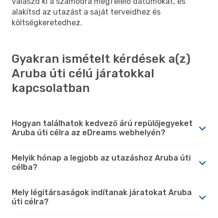
válaszd ki a számodra megfelelő dátumokat, és
alakítsd az utazást a saját terveidhez és
költségkeretedhez.
Gyakran ismételt kérdések a(z)
Aruba úti célú járatokkal
kapcsolatban
Hogyan találhatok kedvező árú repülőjegyeket
Aruba úti célra az eDreams webhelyén?
Melyik hónap a legjobb az utazáshoz Aruba úti
célba?
Mely légitársaságok indítanak járatokat Aruba
úti célra?