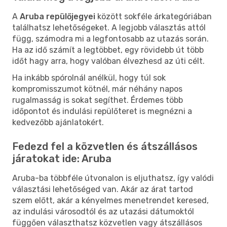
A
Aruba repülőjegyei
között sokféle árkategóriában
találhatsz lehetőségeket. A legjobb választás attól
függ, számodra mi a legfontosabb az utazás során.
Ha az idő számít a legtöbbet, egy rövidebb út több
időt hagy arra, hogy valóban élvezhesd az úti célt.
Ha inkább spórolnál anélkül, hogy túl sok
kompromisszumot kötnél, már néhány napos
rugalmasság is sokat segíthet. Érdemes több
időpontot és indulási repülőteret is megnézni a
kedvezőbb ajánlatokért.
Fedezd fel a közvetlen és átszállásos
járatokat ide: Aruba
Aruba-ba többféle útvonalon is eljuthatsz, így valódi
választási lehetőséged van. Akár az árat tartod
szem előtt, akár a kényelmes menetrendet keresed,
az indulási városodtól és az utazási dátumoktól
függően választhatsz közvetlen vagy átszállásos