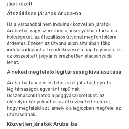
járat között.
Átszállásos járatok Aruba-ba
Ha a városodból nem indulnak közvetlen járatok
Aruba-ba, vagy szeretnéd alacsonyabban tartani a
költségeket, az átszállásos útvonal megfontolásra
érdemes. Ezeken az útvonalakon általában több
indulási időpont áll rendelkezésre a nap folyamán, és
az összesített jegyár is érezhetően alacsonyabb
lehet.
A neked megfelelő légitársaság kiválasztása
Aruba-ba fapados és teljes szolgáltatást nyújtó
légitársaságok egyaránt repülnek.
Összehasonlíthatod a poggyászkereteket, az
ülőhelyek kényelmét és az étkezési feltételeket,
hogy megtaláld azt, amelyik a legjobban megfelel az
utazásodnak.
Közvetlen járatok Aruba-ba