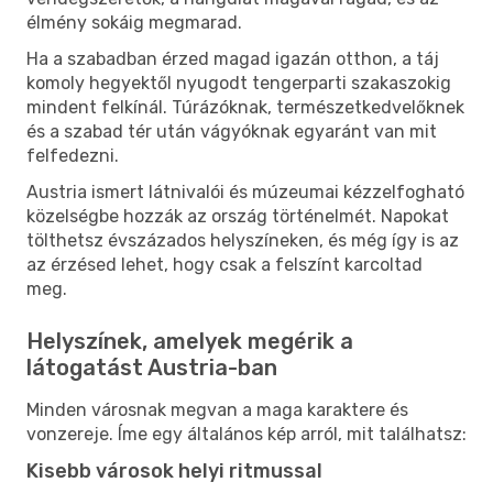
élmény sokáig megmarad.
Ha a szabadban érzed magad igazán otthon, a táj
komoly hegyektől nyugodt tengerparti szakaszokig
mindent felkínál. Túrázóknak, természetkedvelőknek
és a szabad tér után vágyóknak egyaránt van mit
felfedezni.
Austria ismert látnivalói és múzeumai kézzelfogható
közelségbe hozzák az ország történelmét. Napokat
tölthetsz évszázados helyszíneken, és még így is az
az érzésed lehet, hogy csak a felszínt karcoltad
meg.
Helyszínek, amelyek megérik a
látogatást Austria-ban
Minden városnak megvan a maga karaktere és
vonzereje. Íme egy általános kép arról, mit találhatsz:
Kisebb városok helyi ritmussal