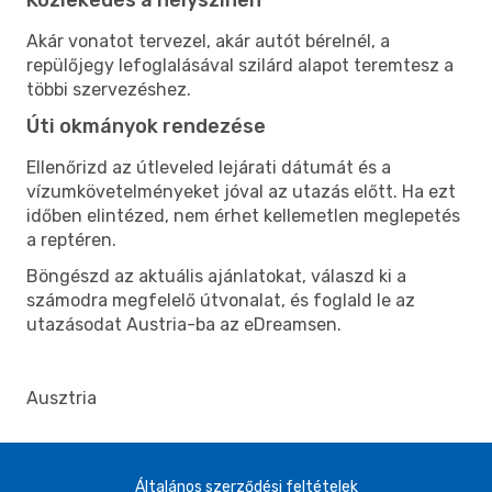
Akár vonatot tervezel, akár autót bérelnél, a
repülőjegy lefoglalásával szilárd alapot teremtesz a
többi szervezéshez.
Úti okmányok rendezése
Ellenőrizd az útleveled lejárati dátumát és a
vízumkövetelményeket jóval az utazás előtt. Ha ezt
időben elintézed, nem érhet kellemetlen meglepetés
a reptéren.
Böngészd az aktuális ajánlatokat, válaszd ki a
számodra megfelelő útvonalat, és foglald le az
utazásodat Austria-ba az eDreamsen.
Ausztria
Általános szerződési feltételek