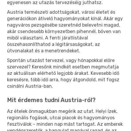
egyenesen az utazás tervezéséig juthatsz.
Austria természeti adottságokat, városi életet és
generációkon átívelő hagyományokat kínál. Akár egy
nagyváros pezsgésébe szeretnéd belevetni magad,
akár csendesebb környezetben pihennél, bőven van
miből választani. A fenti járatlistával
összehasonlíthatod a légitársaságokat, az
útvonalakat és a menetrendeket.
Spontán utazást tervezel, vagy hónapokkal előre
szervezel? Keresőnk mindkét esetben megmutatja
az aktuálisan elérhető legjobb árakat. Kevesebb idő
keresésre, több idő arra, hogy átgondold, mit fogsz
csinálni Austria-ban.
Mit érdemes tudni Austria-ról?
Az ételek önmagukban megérik az utat. Helyi ízek,
regionális fogások, utcai piacok és hagyományos
fesztiválok – minden nap mást tartogat. Az emberek
vendégszeretők, a hangulat magával ragad, és az