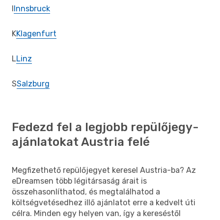
I
Innsbruck
K
Klagenfurt
L
Linz
S
Salzburg
Fedezd fel a legjobb repülőjegy-
ajánlatokat Austria felé
Megfizethető repülőjegyet keresel Austria-ba? Az
eDreamsen több légitársaság árait is
összehasonlíthatod, és megtalálhatod a
költségvetésedhez illő ajánlatot erre a kedvelt úti
célra. Minden egy helyen van, így a kereséstől