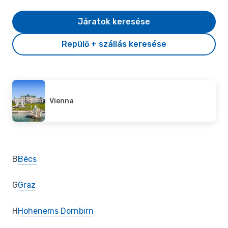
Járatok keresése
Repülő + szállás keresése
Vienna
B
Bécs
G
Graz
H
Hohenems Dornbirn