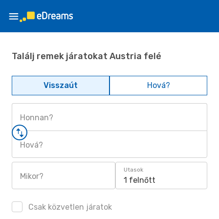
Találj remek járatokat Austria felé
Visszaút
Hová?
Honnan?
Hová?
Utasok
Mikor?
1 felnőtt
Csak közvetlen járatok