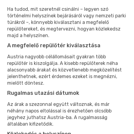
Ha tudod, mit szeretnél csinálni – legyen szó
történelmi helyszínek bejárásáról vagy nemzeti parki
túrákról –, könnyebb kiválasztani a megfelelő
repülőtereket, és megtervezni, hogyan közlekedsz
majd a helyszínen.
A megfelelő repülőtér kiválasztása
Austria nagyobb célállomásait gyakran több
repülőtér is kiszolgálja. A kisebb repülőterek néha
alacsonyabb árakat és közvetlenebb megközelítést
jelenthetnek, ezért érdemes ezeket is megnézni,
mielőtt döntesz.
Rugalmas utazási dátumok
Az árak a szezonnal együtt változnak, és már
néhány napos eltolással is érezhetően olcsóbb
jegyhez juthatsz Austria-ba. A rugalmasság
általában kifizetődik.
Közlekedés a helyszínen