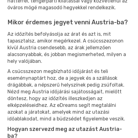
háttérrel, tengerparti kilátással vagy közvetlenül az
óváros mögé magasodó hegyekkel rendelkezik.
Mikor érdemes jegyet venni Austria-ba?
Az időzítés befolyásolja az árat és azt is, mit
tapasztalsz, amikor megérkezel. A csúcsszezonon
kívül Austria csendesebb, az árak jellemzően
alacsonyabbak, és jobban megismerheted, milyen a
hely valójában.
A csúcsszezon megbízható időjárást és teli
eseménynaptárt hoz, de a jegyek és a szállások
drágábbak, a népszerű helyszínek pedig zsúfoltak.
Nézd meg Austria időjárási sajátosságait, mielőtt
döntesz, hogy az időzítés illeszkedjen az
elképzeléseidhez. Az eDreams segít megtalálni
azokat a járatokat, amelyek mind az utazási
időablakodat, mind a büdzsédet figyelembe veszik.
Hogyan szervezd meg az utazást Austria-
ba?