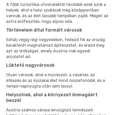
A főbb turisztikai útvonalaktól távolabb ezek azok a
helyek, ahol a helyi szokások még középpontban
vannak, és az élet lassabb tempóban zajlik. Megéri az
extra erőfeszítés, hogy eljuss oda.
Történelem által formált városok
Sétálj végig régi negyedeken, fedezd fel az ország
karakterét meghatározó építészetet, és érezd meg
azt az örökséget, amely Austria-nak egyedi
arculatot ad.
Lüktető nagyvárosok
Olyan városok, ahol a művészet, a vásárlás, az
étkezés és az éjszakai élet mind összefonódik, és a
tempó napnyugta után sem lassul.
Helyszínek, ahol a környezet önmagáért
beszél
Austria számos városa lenyűgöző természeti