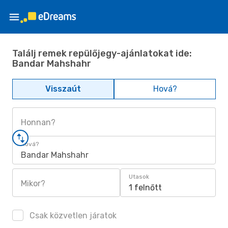
Találj remek repülőjegy-ajánlatokat ide:
Bandar Mahshahr
Visszaút
Hová?
Honnan?
Hová?
Bandar Mahshahr
Utasok
Mikor?
1 felnőtt
Csak közvetlen járatok