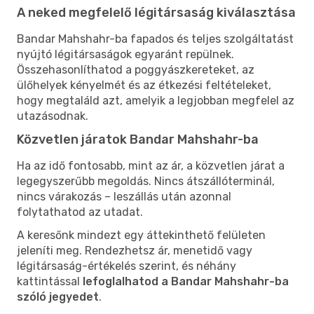
A neked megfelelő légitársaság kiválasztása
Bandar Mahshahr-ba fapados és teljes szolgáltatást
nyújtó légitársaságok egyaránt repülnek.
Összehasonlíthatod a poggyászkereteket, az
ülőhelyek kényelmét és az étkezési feltételeket,
hogy megtaláld azt, amelyik a legjobban megfelel az
utazásodnak.
Közvetlen járatok Bandar Mahshahr-ba
Ha az idő fontosabb, mint az ár, a közvetlen járat a
legegyszerűbb megoldás. Nincs átszállóterminál,
nincs várakozás – leszállás után azonnal
folytathatod az utadat.
A keresőnk mindezt egy áttekinthető felületen
jeleníti meg. Rendezhetsz ár, menetidő vagy
légitársaság-értékelés szerint, és néhány
kattintással
lefoglalhatod a Bandar Mahshahr-ba
szóló jegyedet
.