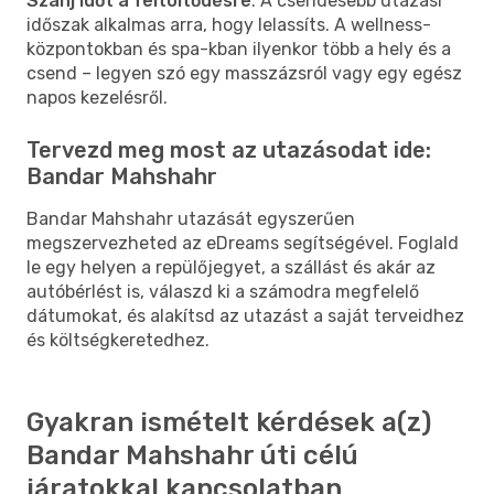
Szánj időt a feltöltődésre
: A csendesebb utazási
időszak alkalmas arra, hogy lelassíts. A wellness-
központokban és spa-kban ilyenkor több a hely és a
csend – legyen szó egy masszázsról vagy egy egész
napos kezelésről.
Tervezd meg most az utazásodat ide:
Bandar Mahshahr
Bandar Mahshahr utazását egyszerűen
megszervezheted az eDreams segítségével. Foglald
le egy helyen a repülőjegyet, a szállást és akár az
autóbérlést is, válaszd ki a számodra megfelelő
dátumokat, és alakítsd az utazást a saját terveidhez
és költségkeretedhez.
Gyakran ismételt kérdések a(z)
Bandar Mahshahr úti célú
járatokkal kapcsolatban