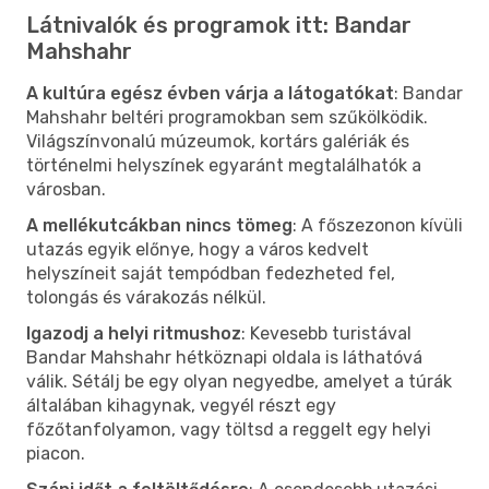
Látnivalók és programok itt: Bandar
Mahshahr
A kultúra egész évben várja a látogatókat
: Bandar
Mahshahr beltéri programokban sem szűkölködik.
Világszínvonalú múzeumok, kortárs galériák és
történelmi helyszínek egyaránt megtalálhatók a
városban.
A mellékutcákban nincs tömeg
: A főszezonon kívüli
utazás egyik előnye, hogy a város kedvelt
helyszíneit saját tempódban fedezheted fel,
tolongás és várakozás nélkül.
Igazodj a helyi ritmushoz
: Kevesebb turistával
Bandar Mahshahr hétköznapi oldala is láthatóvá
válik. Sétálj be egy olyan negyedbe, amelyet a túrák
általában kihagynak, vegyél részt egy
főzőtanfolyamon, vagy töltsd a reggelt egy helyi
piacon.