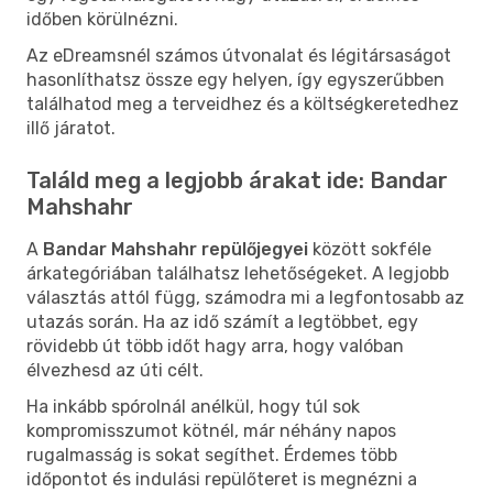
időben körülnézni.
Az eDreamsnél számos útvonalat és légitársaságot
hasonlíthatsz össze egy helyen, így egyszerűbben
találhatod meg a terveidhez és a költségkeretedhez
illő járatot.
Találd meg a legjobb árakat ide: Bandar
Mahshahr
A
Bandar Mahshahr repülőjegyei
között sokféle
árkategóriában találhatsz lehetőségeket. A legjobb
választás attól függ, számodra mi a legfontosabb az
utazás során. Ha az idő számít a legtöbbet, egy
rövidebb út több időt hagy arra, hogy valóban
élvezhesd az úti célt.
Ha inkább spórolnál anélkül, hogy túl sok
kompromisszumot kötnél, már néhány napos
rugalmasság is sokat segíthet. Érdemes több
időpontot és indulási repülőteret is megnézni a