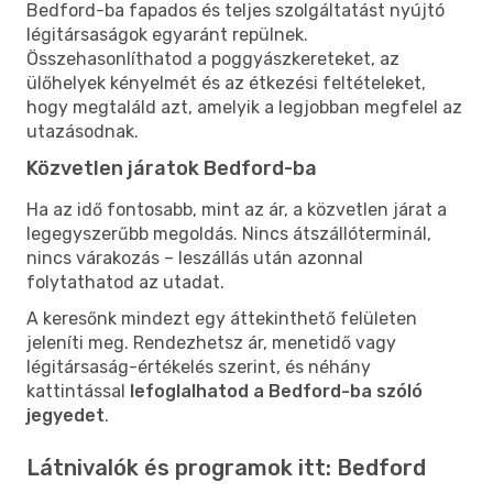
Bedford-ba fapados és teljes szolgáltatást nyújtó
légitársaságok egyaránt repülnek.
Összehasonlíthatod a poggyászkereteket, az
ülőhelyek kényelmét és az étkezési feltételeket,
hogy megtaláld azt, amelyik a legjobban megfelel az
utazásodnak.
Közvetlen járatok Bedford-ba
Ha az idő fontosabb, mint az ár, a közvetlen járat a
legegyszerűbb megoldás. Nincs átszállóterminál,
nincs várakozás – leszállás után azonnal
folytathatod az utadat.
A keresőnk mindezt egy áttekinthető felületen
jeleníti meg. Rendezhetsz ár, menetidő vagy
légitársaság-értékelés szerint, és néhány
kattintással
lefoglalhatod a Bedford-ba szóló
jegyedet
.
Látnivalók és programok itt: Bedford