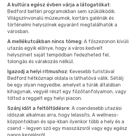
A kultúra egész évben várja a látogatókat
:
Bedford beltéri programokban sem szűkölködik.
Világszínvonalú múzeumok, kortárs galériák és
történelmi helyszínek egyaránt megtalálhatók a
városban.
A mellékutcákban nincs tömeg
: A főszezonon kívüli
utazás egyik előnye, hogy a város kedvelt
helyszíneit saját tempódban fedezheted fel,
tolongás és várakozás nélkül.
Igazodj a helyi ritmushoz
: Kevesebb turistával
Bedford hétköznapi oldala is láthatóvá válik. Sétálj
be egy olyan negyedbe, amelyet a túrák általában
kihagynak, vegyél részt egy főzőtanfolyamon, vagy
töltsd a reggelt egy helyi piacon.
Szánj időt a feltöltődésre
: A csendesebb utazási
időszak alkalmas arra, hogy lelassíts. A wellness-
központokban és spa-kban ilyenkor több a hely és a
csend – legyen szó egy masszázsról vagy egy egész
napos kezelésről.