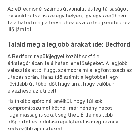
Az eDreamsnél számos útvonalat és légitársaságot
hasonlíthatsz össze egy helyen, így egyszerűbben
találhatod meg a terveidhez és a költségkeretedhez
illő járatot.
Találd meg a legjobb árakat ide: Bedford
A
Bedford repülőjegyei
között sokféle
árkategóriában találhatsz lehetőségeket. A legjobb
választás attól függ, számodra mi a legfontosabb az
utazás során. Ha az idő számít a legtöbbet, egy
rövidebb út több időt hagy arra, hogy valóban
élvezhesd az úti célt.
Ha inkább spórolnál anélkül, hogy túl sok
kompromisszumot kötnél, már néhány napos
rugalmasság is sokat segíthet. Érdemes több
időpontot és indulási repülőteret is megnézni a
kedvezőbb ajánlatokért.