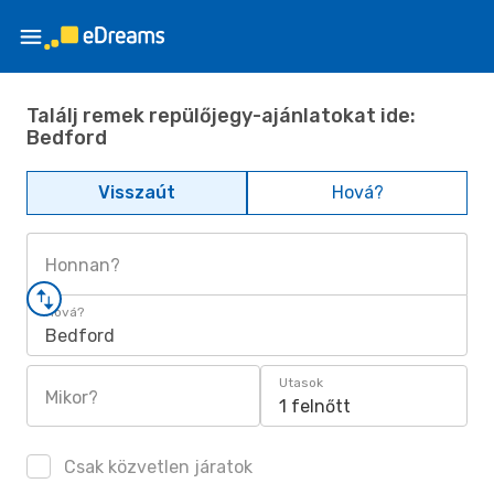
Találj remek repülőjegy-ajánlatokat ide:
Bedford
Visszaút
Hová?
Honnan?
Hová?
Bedford
Utasok
Mikor?
1 felnőtt
Csak közvetlen járatok