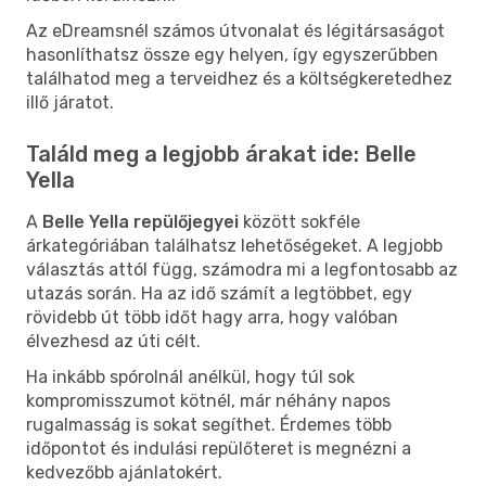
Az eDreamsnél számos útvonalat és légitársaságot
hasonlíthatsz össze egy helyen, így egyszerűbben
találhatod meg a terveidhez és a költségkeretedhez
illő járatot.
Találd meg a legjobb árakat ide: Belle
Yella
A
Belle Yella repülőjegyei
között sokféle
árkategóriában találhatsz lehetőségeket. A legjobb
választás attól függ, számodra mi a legfontosabb az
utazás során. Ha az idő számít a legtöbbet, egy
rövidebb út több időt hagy arra, hogy valóban
élvezhesd az úti célt.
Ha inkább spórolnál anélkül, hogy túl sok
kompromisszumot kötnél, már néhány napos
rugalmasság is sokat segíthet. Érdemes több
időpontot és indulási repülőteret is megnézni a
kedvezőbb ajánlatokért.