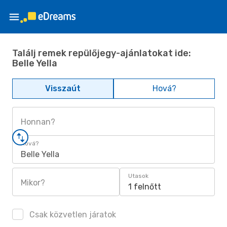
Találj remek repülőjegy-ajánlatokat ide:
Belle Yella
Visszaút
Hová?
Honnan?
Hová?
Belle Yella
Utasok
Mikor?
1 felnőtt
Csak közvetlen járatok