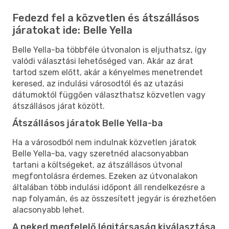
Fedezd fel a közvetlen és átszállásos
járatokat ide: Belle Yella
Belle Yella-ba többféle útvonalon is eljuthatsz, így
valódi választási lehetőséged van. Akár az árat
tartod szem előtt, akár a kényelmes menetrendet
keresed, az indulási városodtól és az utazási
dátumoktól függően választhatsz közvetlen vagy
átszállásos járat között.
Átszállásos járatok Belle Yella-ba
Ha a városodból nem indulnak közvetlen járatok
Belle Yella-ba, vagy szeretnéd alacsonyabban
tartani a költségeket, az átszállásos útvonal
megfontolásra érdemes. Ezeken az útvonalakon
általában több indulási időpont áll rendelkezésre a
nap folyamán, és az összesített jegyár is érezhetően
alacsonyabb lehet.
A neked megfelelő légitársaság kiválasztása