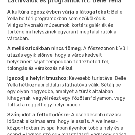
Látnivalók és programok itt: Belle Yella
A kultúra egész évben várja a látogatókat
: Belle
Yella beltéri programokban sem szűkölködik.
Világszínvonalú múzeumok, kortárs galériák és
történelmi helyszínek egyaránt megtalálhatók a
városban.
A mellékutcákban nincs tömeg
: A főszezonon kívüli
utazás egyik előnye, hogy a város kedvelt
helyszíneit saját tempódban fedezheted fel,
tolongás és várakozás nélkül.
Igazodj a helyi ritmushoz
: Kevesebb turistával Belle
Yella hétköznapi oldala is láthatóvá válik. Sétálj be
egy olyan negyedbe, amelyet a túrák általában
kihagynak, vegyél részt egy főzőtanfolyamon, vagy
töltsd a reggelt egy helyi piacon.
Szánj időt a feltöltődésre
: A csendesebb utazási
időszak alkalmas arra, hogy lelassíts. A wellness-
központokban és spa-kban ilyenkor több a hely és a
csend – legyen szó egy masszázsról vagy egy egész