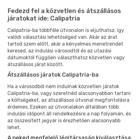
Fedezd fel a közvetlen és átszállásos
járatokat ide: Calipatria
Calipatria-ba többféle útvonalon is eljuthatsz, így
valódi választási lehetőséged van. Akár az árat
tartod szem előtt, akár a kényelmes menetrendet
keresed, az indulási városodtól és az utazási
dátumoktól függően választhatsz közvetlen vagy
átszállásos járat között.
Átszállásos járatok Calipatria-ba
Ha a városodból nem indulnak közvetlen járatok
Calipatria-ba, vagy szeretnéd alacsonyabban tartani
a költségeket, az átszállásos útvonal megfontolásra
érdemes. Ezeken az útvonalakon általában több
indulási időpont áll rendelkezésre a nap folyamán, és
az összesített jegyár is érezhetően alacsonyabb
lehet.
A neked megfelelő légitársaság kiválasztása