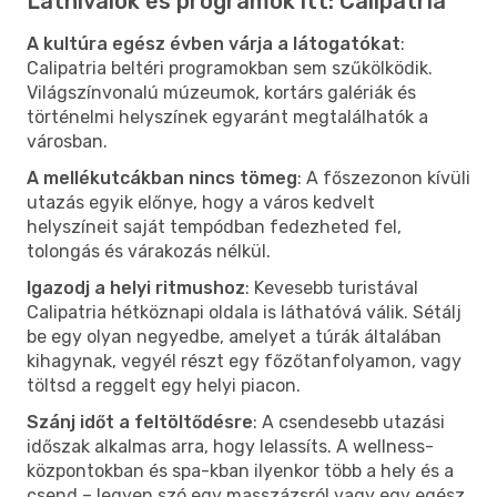
Látnivalók és programok itt: Calipatria
A kultúra egész évben várja a látogatókat
:
Calipatria beltéri programokban sem szűkölködik.
Világszínvonalú múzeumok, kortárs galériák és
történelmi helyszínek egyaránt megtalálhatók a
városban.
A mellékutcákban nincs tömeg
: A főszezonon kívüli
utazás egyik előnye, hogy a város kedvelt
helyszíneit saját tempódban fedezheted fel,
tolongás és várakozás nélkül.
Igazodj a helyi ritmushoz
: Kevesebb turistával
Calipatria hétköznapi oldala is láthatóvá válik. Sétálj
be egy olyan negyedbe, amelyet a túrák általában
kihagynak, vegyél részt egy főzőtanfolyamon, vagy
töltsd a reggelt egy helyi piacon.
Szánj időt a feltöltődésre
: A csendesebb utazási
időszak alkalmas arra, hogy lelassíts. A wellness-
központokban és spa-kban ilyenkor több a hely és a
csend – legyen szó egy masszázsról vagy egy egész