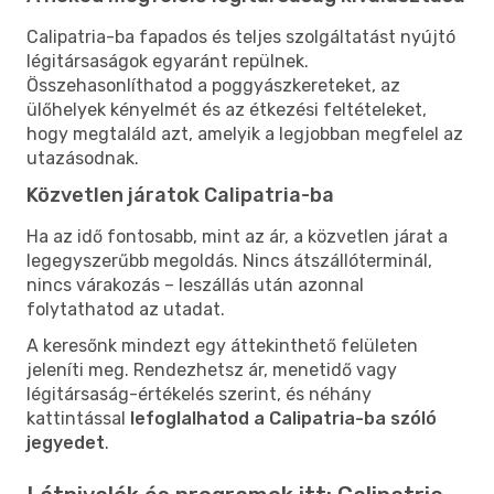
Calipatria-ba fapados és teljes szolgáltatást nyújtó
légitársaságok egyaránt repülnek.
Összehasonlíthatod a poggyászkereteket, az
ülőhelyek kényelmét és az étkezési feltételeket,
hogy megtaláld azt, amelyik a legjobban megfelel az
utazásodnak.
Közvetlen járatok Calipatria-ba
Ha az idő fontosabb, mint az ár, a közvetlen járat a
legegyszerűbb megoldás. Nincs átszállóterminál,
nincs várakozás – leszállás után azonnal
folytathatod az utadat.
A keresőnk mindezt egy áttekinthető felületen
jeleníti meg. Rendezhetsz ár, menetidő vagy
légitársaság-értékelés szerint, és néhány
kattintással
lefoglalhatod a Calipatria-ba szóló
jegyedet
.