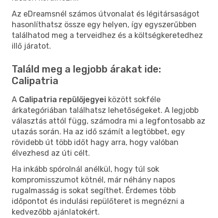
Az eDreamsnél számos útvonalat és légitársaságot
hasonlíthatsz össze egy helyen, így egyszerűbben
találhatod meg a terveidhez és a költségkeretedhez
illő járatot.
Találd meg a legjobb árakat ide:
Calipatria
A
Calipatria repülőjegyei
között sokféle
árkategóriában találhatsz lehetőségeket. A legjobb
választás attól függ, számodra mi a legfontosabb az
utazás során. Ha az idő számít a legtöbbet, egy
rövidebb út több időt hagy arra, hogy valóban
élvezhesd az úti célt.
Ha inkább spórolnál anélkül, hogy túl sok
kompromisszumot kötnél, már néhány napos
rugalmasság is sokat segíthet. Érdemes több
időpontot és indulási repülőteret is megnézni a
kedvezőbb ajánlatokért.