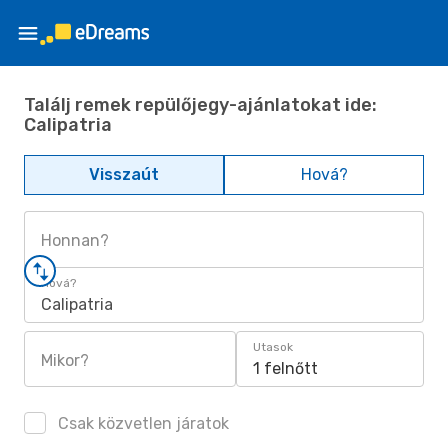
Találj remek repülőjegy-ajánlatokat ide:
Calipatria
Visszaút
Hová?
Honnan?
Hová?
Calipatria
Utasok
Mikor?
1 felnőtt
Csak közvetlen járatok