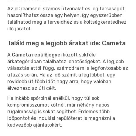
Az eDreamsnél számos útvonalat és légitársaságot
hasonlíthatsz össze egy helyen, így egyszerűbben
találhatod meg a terveidhez és a költségkeretedhez
illő járatot.
Találd meg a legjobb árakat ide: Cameta
A
Cameta repülőjegyei
között sokféle
árkategóriában találhatsz lehetőségeket. A legjobb
választás attól függ, számodra mi a legfontosabb az
utazás során. Ha az idő számít a legtöbbet, egy
rövidebb út több időt hagy arra, hogy valóban
élvezhesd az úti célt.
Ha inkább spórolnál anélkül, hogy túl sok
kompromisszumot kötnél, már néhány napos
rugalmasság is sokat segíthet. Érdemes több
időpontot és indulási repülőteret is megnézni a
kedvezőbb ajánlatokért.