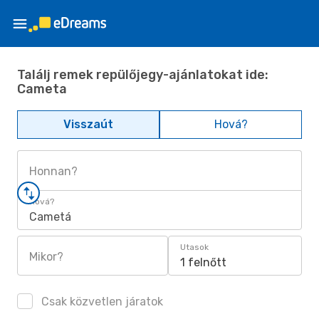
Találj remek repülőjegy-ajánlatokat ide:
Cameta
Visszaút
Hová?
Honnan?
Hová?
Cametá
Utasok
Mikor?
1 felnőtt
Csak közvetlen járatok