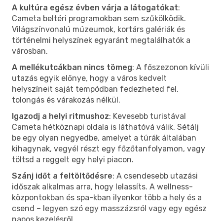
A kultúra egész évben várja a látogatókat
:
Cameta beltéri programokban sem szűkölködik.
Világszínvonalú múzeumok, kortárs galériák és
történelmi helyszínek egyaránt megtalálhatók a
városban.
A mellékutcákban nincs tömeg
: A főszezonon kívüli
utazás egyik előnye, hogy a város kedvelt
helyszíneit saját tempódban fedezheted fel,
tolongás és várakozás nélkül.
Igazodj a helyi ritmushoz
: Kevesebb turistával
Cameta hétköznapi oldala is láthatóvá válik. Sétálj
be egy olyan negyedbe, amelyet a túrák általában
kihagynak, vegyél részt egy főzőtanfolyamon, vagy
töltsd a reggelt egy helyi piacon.
Szánj időt a feltöltődésre
: A csendesebb utazási
időszak alkalmas arra, hogy lelassíts. A wellness-
központokban és spa-kban ilyenkor több a hely és a
csend – legyen szó egy masszázsról vagy egy egész
napos kezelésről.