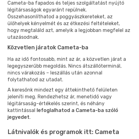
Cameta-ba fapados és teljes szolgáltatást nyújtó
légitársaságok egyaránt repülnek.
Összehasonlíthatod a poggyászkereteket, az
ülőhelyek kényelmét és az étkezési feltételeket,
hogy megtaláld azt, amelyik a legjobban megfelel az
utazásodnak.
Közvetlen járatok Cameta-ba
Ha az idő fontosabb, mint az ár, a közvetlen járat a
legegyszerűbb megoldás. Nincs átszállóterminál,
nincs várakozás – leszállás után azonnal
folytathatod az utadat.
A keresőnk mindezt egy áttekinthető felületen
jeleníti meg. Rendezhetsz ár, menetidő vagy
légitársaság-értékelés szerint, és néhány
kattintással
lefoglalhatod a Cameta-ba szóló
jegyedet
.
Látnivalók és programok itt: Cameta