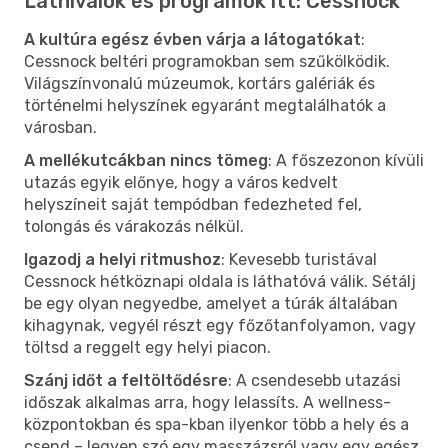
Látnivalók és programok itt: Cessnock
A kultúra egész évben várja a látogatókat
:
Cessnock beltéri programokban sem szűkölködik.
Világszínvonalú múzeumok, kortárs galériák és
történelmi helyszínek egyaránt megtalálhatók a
városban.
A mellékutcákban nincs tömeg
: A főszezonon kívüli
utazás egyik előnye, hogy a város kedvelt
helyszíneit saját tempódban fedezheted fel,
tolongás és várakozás nélkül.
Igazodj a helyi ritmushoz
: Kevesebb turistával
Cessnock hétköznapi oldala is láthatóvá válik. Sétálj
be egy olyan negyedbe, amelyet a túrák általában
kihagynak, vegyél részt egy főzőtanfolyamon, vagy
töltsd a reggelt egy helyi piacon.
Szánj időt a feltöltődésre
: A csendesebb utazási
időszak alkalmas arra, hogy lelassíts. A wellness-
központokban és spa-kban ilyenkor több a hely és a
csend – legyen szó egy masszázsról vagy egy egész