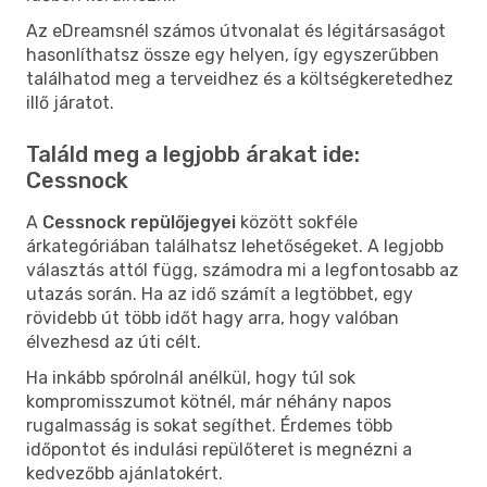
Az eDreamsnél számos útvonalat és légitársaságot
hasonlíthatsz össze egy helyen, így egyszerűbben
találhatod meg a terveidhez és a költségkeretedhez
illő járatot.
Találd meg a legjobb árakat ide:
Cessnock
A
Cessnock repülőjegyei
között sokféle
árkategóriában találhatsz lehetőségeket. A legjobb
választás attól függ, számodra mi a legfontosabb az
utazás során. Ha az idő számít a legtöbbet, egy
rövidebb út több időt hagy arra, hogy valóban
élvezhesd az úti célt.
Ha inkább spórolnál anélkül, hogy túl sok
kompromisszumot kötnél, már néhány napos
rugalmasság is sokat segíthet. Érdemes több
időpontot és indulási repülőteret is megnézni a
kedvezőbb ajánlatokért.