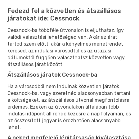
Fedezd fel a közvetlen és átszállásos
járatokat ide: Cessnock
Cessnock-ba többféle útvonalon is eljuthatsz, így
valódi választási lehetőséged van. Akár az árat
tartod szem előtt, akár a kényelmes menetrendet
keresed, az indulási városodtól és az utazási
dátumoktól függően választhatsz közvetlen vagy
átszállásos járat között.
Átszállásos járatok Cessnock-ba
Ha a városodból nem indulnak közvetlen járatok
Cessnock-ba, vagy szeretnéd alacsonyabban tartani
a költségeket, az átszállásos útvonal megfontolásra
érdemes. Ezeken az útvonalakon általában több
indulási időpont áll rendelkezésre a nap folyamán, és
az összesített jegyár is érezhetően alacsonyabb
lehet.
A neked megfelelő légitársaság kiválasztása