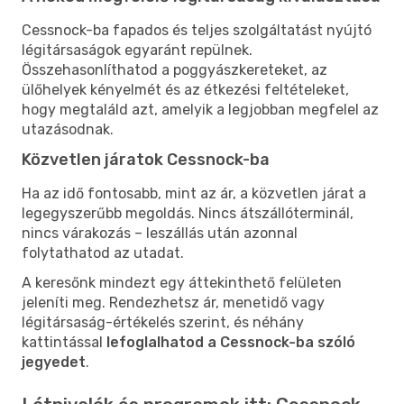
Cessnock-ba fapados és teljes szolgáltatást nyújtó
légitársaságok egyaránt repülnek.
Összehasonlíthatod a poggyászkereteket, az
ülőhelyek kényelmét és az étkezési feltételeket,
hogy megtaláld azt, amelyik a legjobban megfelel az
utazásodnak.
Közvetlen járatok Cessnock-ba
Ha az idő fontosabb, mint az ár, a közvetlen járat a
legegyszerűbb megoldás. Nincs átszállóterminál,
nincs várakozás – leszállás után azonnal
folytathatod az utadat.
A keresőnk mindezt egy áttekinthető felületen
jeleníti meg. Rendezhetsz ár, menetidő vagy
légitársaság-értékelés szerint, és néhány
kattintással
lefoglalhatod a Cessnock-ba szóló
jegyedet
.