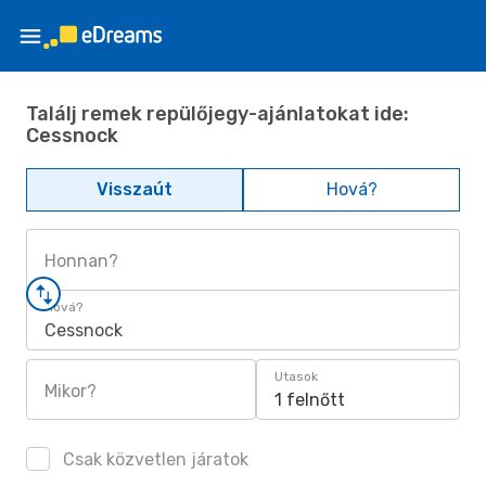
Találj remek repülőjegy-ajánlatokat ide:
Cessnock
Visszaút
Hová?
Honnan?
Hová?
Cessnock
Utasok
Mikor?
1 felnőtt
Csak közvetlen járatok