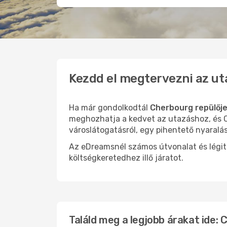
Kezdd el megtervezni az ut
Ha már gondolkodtál
Cherbourg repülőj
meghozhatja a kedvet az utazáshoz, és C
városlátogatásról, egy pihentető nyaralá
Az eDreamsnél számos útvonalat és légit
költségkeretedhez illő járatot.
Találd meg a legjobb árakat ide: