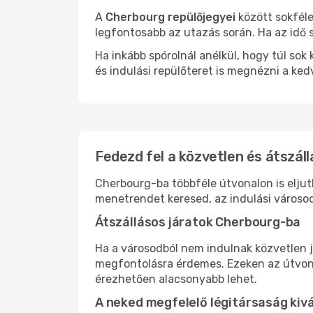
A
Cherbourg repülőjegyei
között sokféle
legfontosabb az utazás során. Ha az idő s
Ha inkább spórolnál anélkül, hogy túl s
és indulási repülőteret is megnézni a ked
Fedezd fel a közvetlen és átszál
Cherbourg-ba többféle útvonalon is eljuth
menetrendet keresed, az indulási városod
Átszállásos járatok Cherbourg-ba
Ha a városodból nem indulnak közvetlen j
megfontolásra érdemes. Ezeken az útvonal
érezhetően alacsonyabb lehet.
A neked megfelelő légitársaság kiv