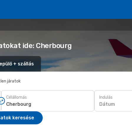
latokat ide: Cherbourg
epülő + szállás
len járatok
Célállomás
Indulás
Dátum
ratok keresése