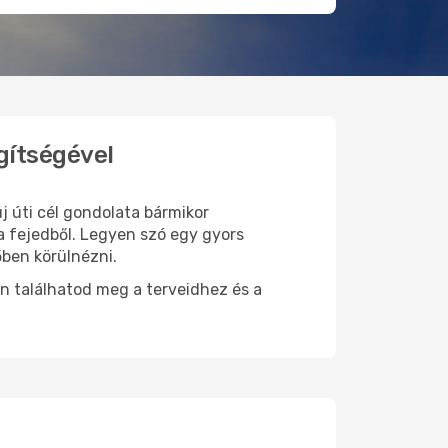
gítségével
j úti cél gondolata bármikor
a fejedből. Legyen szó egy gyors
őben körülnézni.
n találhatod meg a terveidhez és a