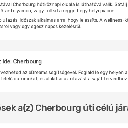
stával Cherbourg hétköznapi oldala is láthatóvá válik. Sétá
zőtanfolyamon, vagy töltsd a reggelt egy helyi piacon.
 utazási időszak alkalmas arra, hogy lelassíts. A wellness-
sról vagy egy egész napos kezelésről.
 ide: Cherbourg
zheted az eDreams segítségével. Foglald le egy helyen a re
felelő dátumokat, és alakítsd az utazást a saját terveidhez
sek a(z) Cherbourg úti célú já