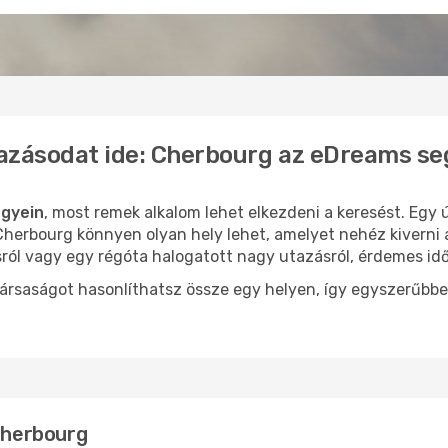
azásodat ide: Cherbourg az eDreams se
egyein
, most remek alkalom lehet elkezdeni a keresést. Egy ú
herbourg könnyen olyan hely lehet, amelyet nehéz kiverni 
sról vagy egy régóta halogatott nagy utazásról, érdemes id
ársaságot hasonlíthatsz össze egy helyen, így egyszerűbbe
 Cherbourg