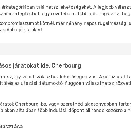
 árkategóriában találhatsz lehetőségeket. A legjobb válasz
zámít a legtöbbet, egy rövidebb út több időt hagy arra, hog
ok kompromisszumot kötnél, már néhány napos rugalmasság is
vezőbb ajánlatokért.
lásos járatokat ide: Cherbourg
atsz, így valódi választási lehetőséged van. Akár az árat t
tól és az utazási dátumoktól függően választhatsz közvetle
áratok Cherbourg-ba, vagy szeretnéd alacsonyabban tartani
akon általában több indulási időpont áll rendelkezésre a na
álasztása