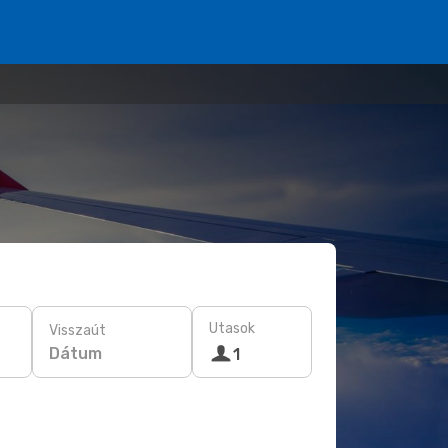
Utasok
Visszaút
Dátum
1