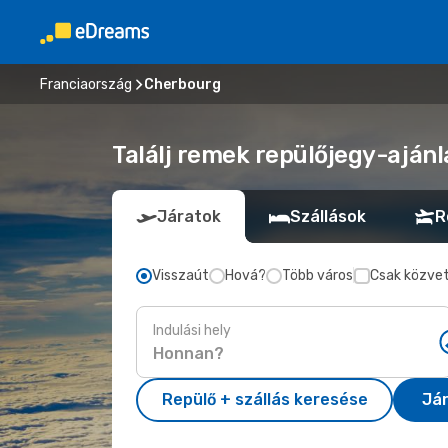
Franciaország
Cherbourg
Találj remek repülőjegy-aján
Járatok
Szállások
R
Visszaút
Hová?
Több város
Csak közvet
Indulási hely
Repülő + szállás keresése
Já