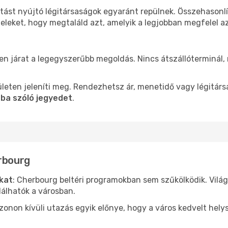
atást nyújtó légitársaságok egyaránt repülnek. Összehasonl
teleket, hogy megtaláld azt, amelyik a legjobban megfelel 
len járat a legegyszerűbb megoldás. Nincs átszállóterminál,
leten jeleníti meg. Rendezhetsz ár, menetidő vagy légitárs
ba szóló jegyedet
.
erbourg
ókat
: Cherbourg beltéri programokban sem szűkölködik. Vilá
álhatók a városban.
ezonon kívüli utazás egyik előnye, hogy a város kedvelt hel