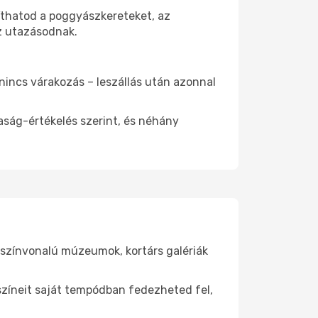
íthatod a poggyászkereteket, az
az utazásodnak.
 nincs várakozás – leszállás után azonnal
aság-értékelés szerint, és néhány
gszínvonalú múzeumok, kortárs galériák
yszíneit saját tempódban fedezheted fel,