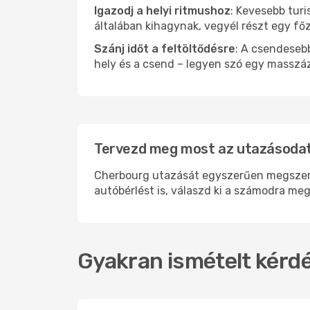
Igazodj a helyi ritmushoz
: Kevesebb turi
általában kihagynak, vegyél részt egy fő
Szánj időt a feltöltődésre
: A csendesebb
hely és a csend – legyen szó egy masszáz
Tervezd meg most az utazásodat
Cherbourg utazását egyszerűen megszerve
autóbérlést is, válaszd ki a számodra meg
Gyakran ismételt kérdé