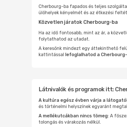
Cherbourg-ba fapados és teljes szolgált
ülőhelyek kényelmét és az étkezési felté
Közvetlen járatok Cherbourg-ba
Ha az idő fontosabb, mint az ár, a közvet
folytathatod az utadat.
A keresőnk mindezt egy áttekinthető felü
kattintással
lefoglalhatod a Cherbourg-
Látnivalók és programok itt: Ch
A kultúra egész évben várja a látogat
és történelmi helyszínek egyaránt megtal
A mellékutcákban nincs tömeg
: A fősz
tolongás és várakozás nélkül.