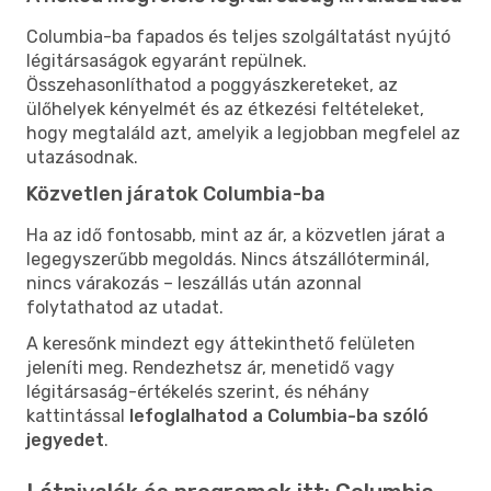
Columbia-ba fapados és teljes szolgáltatást nyújtó
légitársaságok egyaránt repülnek.
Összehasonlíthatod a poggyászkereteket, az
ülőhelyek kényelmét és az étkezési feltételeket,
hogy megtaláld azt, amelyik a legjobban megfelel az
utazásodnak.
Közvetlen járatok Columbia-ba
Ha az idő fontosabb, mint az ár, a közvetlen járat a
legegyszerűbb megoldás. Nincs átszállóterminál,
nincs várakozás – leszállás után azonnal
folytathatod az utadat.
A keresőnk mindezt egy áttekinthető felületen
jeleníti meg. Rendezhetsz ár, menetidő vagy
légitársaság-értékelés szerint, és néhány
kattintással
lefoglalhatod a Columbia-ba szóló
jegyedet
.