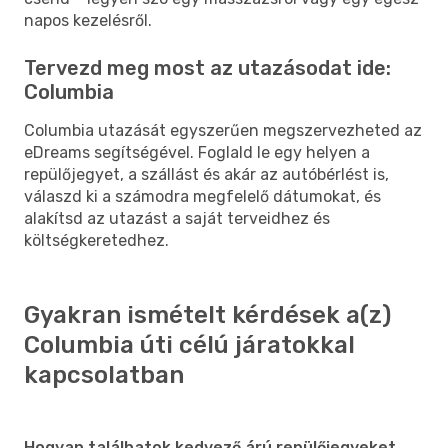
napos kezelésről.
Tervezd meg most az utazásodat ide:
Columbia
Columbia utazását egyszerűen megszervezheted az
eDreams segítségével. Foglald le egy helyen a
repülőjegyet, a szállást és akár az autóbérlést is,
válaszd ki a számodra megfelelő dátumokat, és
alakítsd az utazást a saját terveidhez és
költségkeretedhez.
Gyakran ismételt kérdések a(z)
Columbia úti célú járatokkal
kapcsolatban
Hogyan találhatok kedvező árú repülőjegyeket