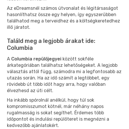
Az eDreamsnél számos útvonalat és légitársaságot
hasonlíthatsz össze egy helyen, így egyszerűbben
találhatod meg a terveidhez és a költségkeretedhez
illő járatot.
Találd meg a legjobb árakat ide:
Columbia
A
Columbia repülőjegyei
között sokféle
árkategóriában találhatsz lehetőségeket. A legjobb
választás attól függ, számodra mi a legfontosabb az
utazás során. Ha az idő számít a legtöbbet, egy
rövidebb út több időt hagy arra, hogy valóban
élvezhesd az úti célt.
Ha inkább spórolnál anélkül, hogy túl sok
kompromisszumot kötnél, már néhány napos
rugalmasság is sokat segíthet. Érdemes több
időpontot és indulási repülőteret is megnézni a
kedvezőbb ajánlatokért.