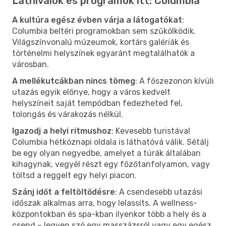
Látnivalók és programok itt: Columbia
A kultúra egész évben várja a látogatókat
:
Columbia beltéri programokban sem szűkölködik.
Világszínvonalú múzeumok, kortárs galériák és
történelmi helyszínek egyaránt megtalálhatók a
városban.
A mellékutcákban nincs tömeg
: A főszezonon kívüli
utazás egyik előnye, hogy a város kedvelt
helyszíneit saját tempódban fedezheted fel,
tolongás és várakozás nélkül.
Igazodj a helyi ritmushoz
: Kevesebb turistával
Columbia hétköznapi oldala is láthatóvá válik. Sétálj
be egy olyan negyedbe, amelyet a túrák általában
kihagynak, vegyél részt egy főzőtanfolyamon, vagy
töltsd a reggelt egy helyi piacon.
Szánj időt a feltöltődésre
: A csendesebb utazási
időszak alkalmas arra, hogy lelassíts. A wellness-
központokban és spa-kban ilyenkor több a hely és a
csend – legyen szó egy masszázsról vagy egy egész