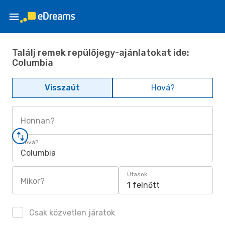
Találj remek repülőjegy-ajánlatokat ide:
Columbia
Visszaút
Hová?
Honnan?
Hová?
Columbia
Utasok
Mikor?
1 felnőtt
Csak közvetlen járatok