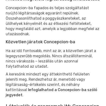
Concepcion-ba fapados és teljes szolgáltatást
nyújtó légitársaságok egyaránt repülnek.
Összehasonlíthatod a poggyászkereteket, az
ülőhelyek kényelmét és az étkezési feltételeket,
hogy megtaláld azt, amelyik a legjobban megfelel az
utazásodnak.
Közvetlen járatok Concepcion-ba
Ha az idő fontosabb, mint az ár, a közvetlen járat a
legegyszerűbb megoldás. Nincs átszállóterminál,
nincs várakozás – leszállás után azonnal
folytathatod az utadat.
A keresőnk mindezt egy áttekinthető felületen
jeleníti meg. Rendezhetsz ár, menetidő vagy
légitársaság-értékelés szerint, és néhány
kattintással
lefoglalhatod a Concepcion-ba szóló
jegyedet
.