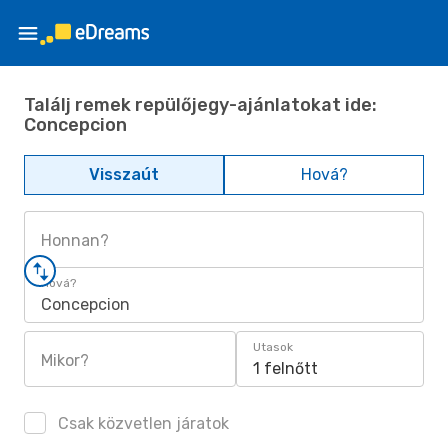
Találj remek repülőjegy-ajánlatokat ide:
Concepcion
Visszaút
Hová?
Honnan?
Hová?
Concepcion
Utasok
Mikor?
1 felnőtt
Csak közvetlen járatok