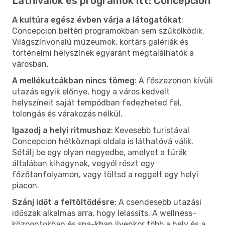
Látnivalók és programok itt: Concepcion
A kultúra egész évben várja a látogatókat
:
Concepcion beltéri programokban sem szűkölködik.
Világszínvonalú múzeumok, kortárs galériák és
történelmi helyszínek egyaránt megtalálhatók a
városban.
A mellékutcákban nincs tömeg
: A főszezonon kívüli
utazás egyik előnye, hogy a város kedvelt
helyszíneit saját tempódban fedezheted fel,
tolongás és várakozás nélkül.
Igazodj a helyi ritmushoz
: Kevesebb turistával
Concepcion hétköznapi oldala is láthatóvá válik.
Sétálj be egy olyan negyedbe, amelyet a túrák
általában kihagynak, vegyél részt egy
főzőtanfolyamon, vagy töltsd a reggelt egy helyi
piacon.
Szánj időt a feltöltődésre
: A csendesebb utazási
időszak alkalmas arra, hogy lelassíts. A wellness-
központokban és spa-kban ilyenkor több a hely és a