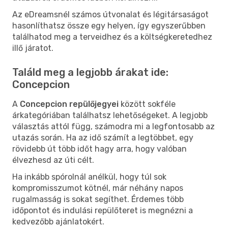
Az eDreamsnél számos útvonalat és légitársaságot
hasonlíthatsz össze egy helyen, így egyszerűbben
találhatod meg a terveidhez és a költségkeretedhez
illő járatot.
Találd meg a legjobb árakat ide:
Concepcion
A
Concepcion repülőjegyei
között sokféle
árkategóriában találhatsz lehetőségeket. A legjobb
választás attól függ, számodra mi a legfontosabb az
utazás során. Ha az idő számít a legtöbbet, egy
rövidebb út több időt hagy arra, hogy valóban
élvezhesd az úti célt.
Ha inkább spórolnál anélkül, hogy túl sok
kompromisszumot kötnél, már néhány napos
rugalmasság is sokat segíthet. Érdemes több
időpontot és indulási repülőteret is megnézni a
kedvezőbb ajánlatokért.