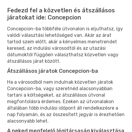
Fedezd fel a közvetlen és átszállásos
járatokat ide: Concepcion
Concepcion-ba többféle útvonalon is eljuthatsz, így
valódi választási lehetőséged van. Akár az árat
tartod szem előtt, akár a kényelmes menetrendet
keresed, az indulási városodtól és az utazási
dátumoktól függően választhatsz közvetlen vagy
átszállásos járat között.
Átszállásos járatok Concepcion-ba
Ha a városodból nem indulnak közvetlen járatok
Concepcion-ba, vagy szeretnéd alacsonyabban
tartani a költségeket, az átszállásos útvonal
megfontolásra érdemes. Ezeken az útvonalakon
általában több indulási időpont áll rendelkezésre a
nap folyamán, és az összesített jegyár is érezhetően
alacsonyabb lehet.
A neked megfelelő légitársaság kiválasztása