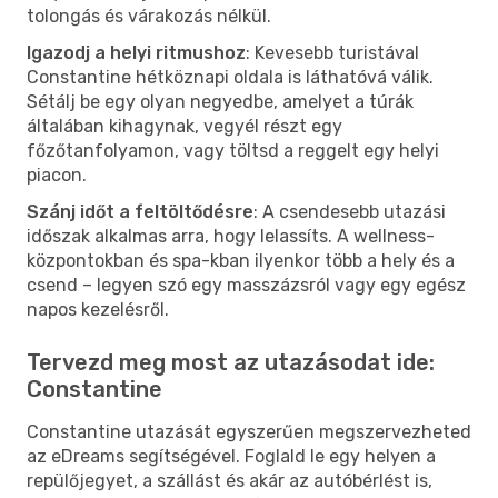
tolongás és várakozás nélkül.
Igazodj a helyi ritmushoz
: Kevesebb turistával
Constantine hétköznapi oldala is láthatóvá válik.
Sétálj be egy olyan negyedbe, amelyet a túrák
általában kihagynak, vegyél részt egy
főzőtanfolyamon, vagy töltsd a reggelt egy helyi
piacon.
Szánj időt a feltöltődésre
: A csendesebb utazási
időszak alkalmas arra, hogy lelassíts. A wellness-
központokban és spa-kban ilyenkor több a hely és a
csend – legyen szó egy masszázsról vagy egy egész
napos kezelésről.
Tervezd meg most az utazásodat ide:
Constantine
Constantine utazását egyszerűen megszervezheted
az eDreams segítségével. Foglald le egy helyen a
repülőjegyet, a szállást és akár az autóbérlést is,