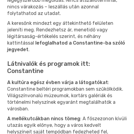
legegyszerűbb megoldás. Nincs átszállóterminál,
nincs várakozás – leszállás után azonnal
folytathatod az utadat.
A keresőnk mindezt egy áttekinthető felületen
jeleníti meg. Rendezhetsz ár, menetidő vagy
légitársaság-értékelés szerint, és néhány
kattintással
lefoglalhatod a Constantine-ba szóló
jegyedet
.
Látnivalók és programok itt:
Constantine
A kultúra egész évben várja a látogatókat
:
Constantine beltéri programokban sem szűkölködik.
Világszínvonalú múzeumok, kortárs galériák és
történelmi helyszínek egyaránt megtalálhatók a
városban.
A mellékutcákban nincs tömeg
: A főszezonon kívüli
utazás egyik előnye, hogy a város kedvelt
helyszíneit saját tempódban fedezheted fel,