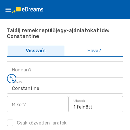
Találj remek repülőjegy-ajánlatokat ide:
Constantine
Visszaút
Hová?
Honnan?
Hová?
Constantine
Utasok
Mikor?
1 felnőtt
Csak közvetlen járatok