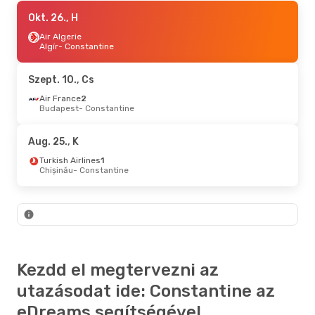
Okt. 24., Szo
Okt. 26., H
- Okt. 26., H
Air Algerie
Air Algerie
Algír
Algír
- Constantine
- Constantine
Air Algerie
Constantine
- Algír
Szept. 10., Cs
Szept. 5., Szo
Air France
2
- Szept. 7., H
Budapest
- Constantine
Air Algerie
Algír
- Constantine
Air Algerie
Aug. 25., K
Constantine
- Algír
Turkish Airlines
1
Chișinău
- Constantine
Kezdd el megtervezni az
utazásodat ide: Constantine az
eDreams segítségével