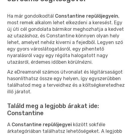
Ha már gondolkodtál
Constantine repülőjegyein
,
most remek alkalom lehet elkezdeni a keresést. Egy
új úti cél gondolata bármikor meghozhatja a kedvet
az utazáshoz, és Constantine könnyen olyan hely
lehet, amelyet nehéz kiverni a fejedből. Legyen szó
egy gyors városlátogatásról, egy pihentető
nyaralásról vagy egy régóta halogatott nagy
utazásról, érdemes időben körülnézni.
Az eDreamsnél számos útvonalat és légitársaságot
hasonlíthatsz össze egy helyen, így egyszerűbben
találhatod meg a terveidhez és a költségkeretedhez
illő járatot.
Találd meg a legjobb árakat ide:
Constantine
A
Constantine repülőjegyei
között sokféle
árkategóriában találhatsz lehetőségeket. A legjobb