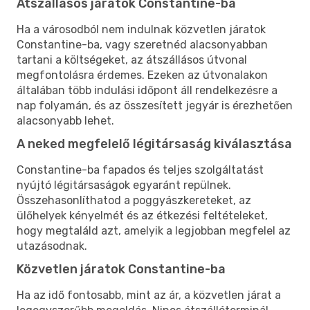
Átszállásos járatok Constantine-ba
Ha a városodból nem indulnak közvetlen járatok
Constantine-ba, vagy szeretnéd alacsonyabban
tartani a költségeket, az átszállásos útvonal
megfontolásra érdemes. Ezeken az útvonalakon
általában több indulási időpont áll rendelkezésre a
nap folyamán, és az összesített jegyár is érezhetően
alacsonyabb lehet.
A neked megfelelő légitársaság kiválasztása
Constantine-ba fapados és teljes szolgáltatást
nyújtó légitársaságok egyaránt repülnek.
Összehasonlíthatod a poggyászkereteket, az
ülőhelyek kényelmét és az étkezési feltételeket,
hogy megtaláld azt, amelyik a legjobban megfelel az
utazásodnak.
Közvetlen járatok Constantine-ba
Ha az idő fontosabb, mint az ár, a közvetlen járat a