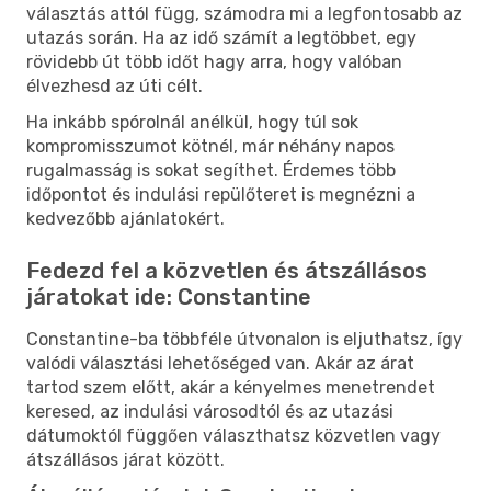
választás attól függ, számodra mi a legfontosabb az
utazás során. Ha az idő számít a legtöbbet, egy
rövidebb út több időt hagy arra, hogy valóban
élvezhesd az úti célt.
Ha inkább spórolnál anélkül, hogy túl sok
kompromisszumot kötnél, már néhány napos
rugalmasság is sokat segíthet. Érdemes több
időpontot és indulási repülőteret is megnézni a
kedvezőbb ajánlatokért.
Fedezd fel a közvetlen és átszállásos
járatokat ide: Constantine
Constantine-ba többféle útvonalon is eljuthatsz, így
valódi választási lehetőséged van. Akár az árat
tartod szem előtt, akár a kényelmes menetrendet
keresed, az indulási városodtól és az utazási
dátumoktól függően választhatsz közvetlen vagy
átszállásos járat között.