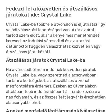
Fedezd fel a közvetlen és átszállásos
járatokat ide: Crystal Lake
Crystal Lake-ba többféle útvonalon is eljuthatsz, így
valódi választási lehetőséged van. Akár az árat
tartod szem előtt, akár a kényelmes menetrendet
keresed, az indulási városodtól és az utazási
dátumoktól függően választhatsz közvetlen vagy
átszállásos járat között.
Átszállásos járatok Crystal Lake-ba
Ha a városodból nem indulnak közvetlen járatok
Crystal Lake-ba, vagy szeretnéd alacsonyabban
tartani a költségeket, az átszállásos útvonal
megfontolásra érdemes. Ezeken az útvonalakon
általában több indulási időpont áll rendelkezésre a
nap folyamán, és az összesített jegyár is érezhetően
alacsonyabb lehet.
A neked megfelelő légitársaság kiválasztása