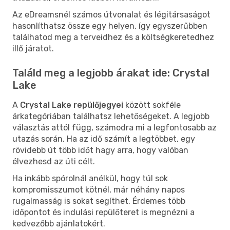
Az eDreamsnél számos útvonalat és légitársaságot
hasonlíthatsz össze egy helyen, így egyszerűbben
találhatod meg a terveidhez és a költségkeretedhez
illő járatot.
Találd meg a legjobb árakat ide: Crystal
Lake
A
Crystal Lake repülőjegyei
között sokféle
árkategóriában találhatsz lehetőségeket. A legjobb
választás attól függ, számodra mi a legfontosabb az
utazás során. Ha az idő számít a legtöbbet, egy
rövidebb út több időt hagy arra, hogy valóban
élvezhesd az úti célt.
Ha inkább spórolnál anélkül, hogy túl sok
kompromisszumot kötnél, már néhány napos
rugalmasság is sokat segíthet. Érdemes több
időpontot és indulási repülőteret is megnézni a
kedvezőbb ajánlatokért.