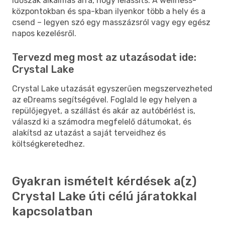
időszak alkalmas arra, hogy lelassíts. A wellness-
központokban és spa-kban ilyenkor több a hely és a
csend – legyen szó egy masszázsról vagy egy egész
napos kezelésről.
Tervezd meg most az utazásodat ide:
Crystal Lake
Crystal Lake utazását egyszerűen megszervezheted
az eDreams segítségével. Foglald le egy helyen a
repülőjegyet, a szállást és akár az autóbérlést is,
válaszd ki a számodra megfelelő dátumokat, és
alakítsd az utazást a saját terveidhez és
költségkeretedhez.
Gyakran ismételt kérdések a(z)
Crystal Lake úti célú járatokkal
kapcsolatban