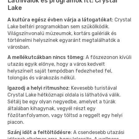
Látnivalók és programok itt: Crystal
Lake
A kultúra egész évben várja a látogatókat
: Crystal
Lake beltéri programokban sem szűkölködik.
Világszínvonalú múzeumok, kortárs galériák és
történelmi helyszínek egyaránt megtalálhatók a
városban.
A mellékutcákban nincs tömeg
: A főszezonon kívüli
utazás egyik előnye, hogy a város kedvelt
helyszíneit saját tempódban fedezheted fel,
tolongás és várakozás nélkül.
Igazodj a helyi ritmushoz
: Kevesebb turistával
Crystal Lake hétköznapi oldala is láthatóvá válik.
Sétálj be egy olyan negyedbe, amelyet a túrák
általában kihagynak, vegyél részt egy
főzőtanfolyamon, vagy töltsd a reggelt egy helyi
piacon.
Szánj időt a feltöltődésre
: A csendesebb utazási