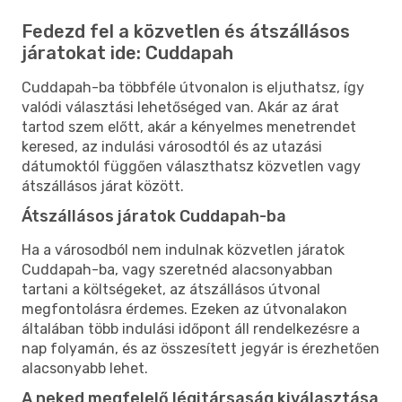
Fedezd fel a közvetlen és átszállásos
járatokat ide: Cuddapah
Cuddapah-ba többféle útvonalon is eljuthatsz, így
valódi választási lehetőséged van. Akár az árat
tartod szem előtt, akár a kényelmes menetrendet
keresed, az indulási városodtól és az utazási
dátumoktól függően választhatsz közvetlen vagy
átszállásos járat között.
Átszállásos járatok Cuddapah-ba
Ha a városodból nem indulnak közvetlen járatok
Cuddapah-ba, vagy szeretnéd alacsonyabban
tartani a költségeket, az átszállásos útvonal
megfontolásra érdemes. Ezeken az útvonalakon
általában több indulási időpont áll rendelkezésre a
nap folyamán, és az összesített jegyár is érezhetően
alacsonyabb lehet.
A neked megfelelő légitársaság kiválasztása