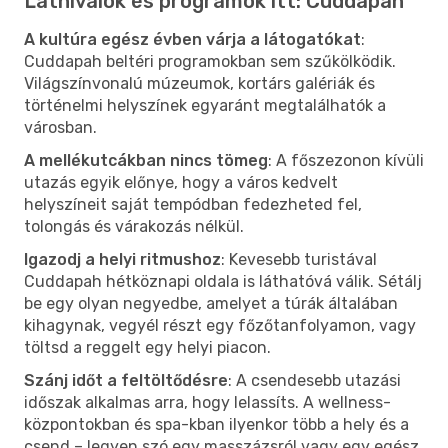
Látnivalók és programok itt: Cuddapah
A kultúra egész évben várja a látogatókat
:
Cuddapah beltéri programokban sem szűkölködik.
Világszínvonalú múzeumok, kortárs galériák és
történelmi helyszínek egyaránt megtalálhatók a
városban.
A mellékutcákban nincs tömeg
: A főszezonon kívüli
utazás egyik előnye, hogy a város kedvelt
helyszíneit saját tempódban fedezheted fel,
tolongás és várakozás nélkül.
Igazodj a helyi ritmushoz
: Kevesebb turistával
Cuddapah hétköznapi oldala is láthatóvá válik. Sétálj
be egy olyan negyedbe, amelyet a túrák általában
kihagynak, vegyél részt egy főzőtanfolyamon, vagy
töltsd a reggelt egy helyi piacon.
Szánj időt a feltöltődésre
: A csendesebb utazási
időszak alkalmas arra, hogy lelassíts. A wellness-
központokban és spa-kban ilyenkor több a hely és a
csend – legyen szó egy masszázsról vagy egy egész