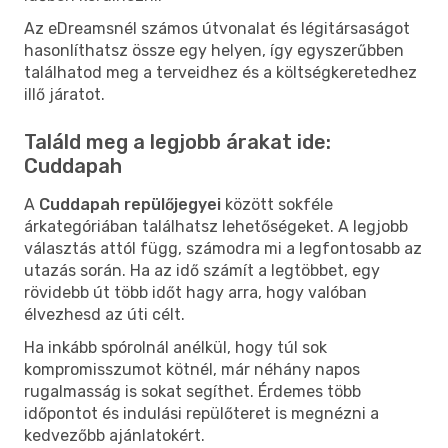
Az eDreamsnél számos útvonalat és légitársaságot
hasonlíthatsz össze egy helyen, így egyszerűbben
találhatod meg a terveidhez és a költségkeretedhez
illő járatot.
Találd meg a legjobb árakat ide:
Cuddapah
A
Cuddapah repülőjegyei
között sokféle
árkategóriában találhatsz lehetőségeket. A legjobb
választás attól függ, számodra mi a legfontosabb az
utazás során. Ha az idő számít a legtöbbet, egy
rövidebb út több időt hagy arra, hogy valóban
élvezhesd az úti célt.
Ha inkább spórolnál anélkül, hogy túl sok
kompromisszumot kötnél, már néhány napos
rugalmasság is sokat segíthet. Érdemes több
időpontot és indulási repülőteret is megnézni a
kedvezőbb ajánlatokért.