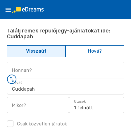
Találj remek repülőjegy-ajánlatokat ide:
Cuddapah
Visszaút
Hová?
Honnan?
Hová?
Cuddapah
Utasok
Mikor?
1 felnőtt
Csak közvetlen járatok