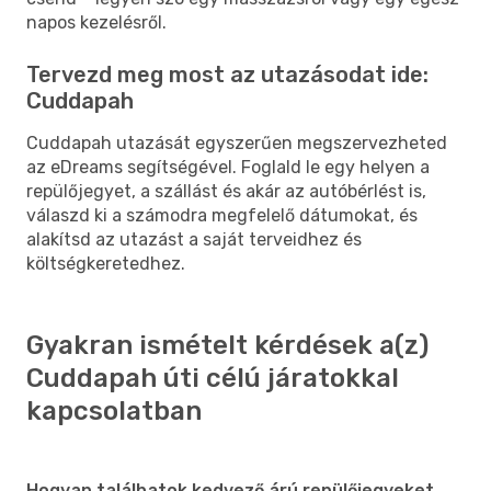
napos kezelésről.
Tervezd meg most az utazásodat ide:
Cuddapah
Cuddapah utazását egyszerűen megszervezheted
az eDreams segítségével. Foglald le egy helyen a
repülőjegyet, a szállást és akár az autóbérlést is,
válaszd ki a számodra megfelelő dátumokat, és
alakítsd az utazást a saját terveidhez és
költségkeretedhez.
Gyakran ismételt kérdések a(z)
Cuddapah úti célú járatokkal
kapcsolatban
Hogyan találhatok kedvező árú repülőjegyeket