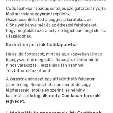
Cuddapah-ba fapados és teljes szolgáltatást nyújtó
légitársaságok egyaránt repülnek.
Összehasonlíthatod a poggyászkereteket, az
ülőhelyek kényelmét és az étkezési feltételeket,
hogy megtaláld azt, amelyik a legjobban megfelel az
utazásodnak.
Közvetlen járatok Cuddapah-ba
Ha az idő fontosabb, mint az ár, a közvetlen járat a
legegyszerűbb megoldás. Nincs átszállóterminál,
nincs várakozás – leszállás után azonnal
folytathatod az utadat.
A keresőnk mindezt egy áttekinthető felületen
jeleníti meg. Rendezhetsz ár, menetidő vagy
légitársaság-értékelés szerint, és néhány
kattintással
lefoglalhatod a Cuddapah-ba szóló
jegyedet
.