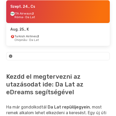
Aug. 27., Cs
Szept. 24., Cs
- Szept. 4., P
Vietjet
ITA Airways
2
Hanoi
Róma
- Da Lat
- Da Lat
Vietjet
Da Lat
- Hanoi
Aug. 25., K
Okt. 12., H
Turkish Airlines
- Okt. 16., P
2
Chișinău
- Da Lat
Klm Royal Dutch Airlines
2
Budapest
- Da Lat
Vietnam Airlines
2
Da Lat
- Budapest
Okt. 3., Szo
- Okt. 7., Sze
Emirates
2
Kezdd el megtervezni az
Budapest
- Da Lat
Vietnam Airlines
2
utazásodat ide: Da Lat az
Da Lat
- Budapest
eDreams segítségével
Ha már gondolkodtál
Da Lat repülőjegyein
, most
remek alkalom lehet elkezdeni a keresést. Egy új úti