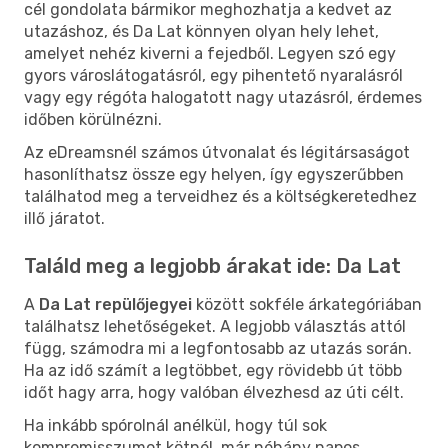
cél gondolata bármikor meghozhatja a kedvet az
utazáshoz, és Da Lat könnyen olyan hely lehet,
amelyet nehéz kiverni a fejedből. Legyen szó egy
gyors városlátogatásról, egy pihentető nyaralásról
vagy egy régóta halogatott nagy utazásról, érdemes
időben körülnézni.
Az eDreamsnél számos útvonalat és légitársaságot
hasonlíthatsz össze egy helyen, így egyszerűbben
találhatod meg a terveidhez és a költségkeretedhez
illő járatot.
Találd meg a legjobb árakat ide: Da Lat
A
Da Lat repülőjegyei
között sokféle árkategóriában
találhatsz lehetőségeket. A legjobb választás attól
függ, számodra mi a legfontosabb az utazás során.
Ha az idő számít a legtöbbet, egy rövidebb út több
időt hagy arra, hogy valóban élvezhesd az úti célt.
Ha inkább spórolnál anélkül, hogy túl sok
kompromisszumot kötnél, már néhány napos