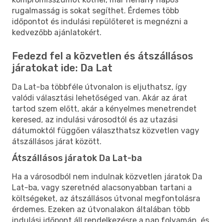
rugalmasság is sokat segíthet. Érdemes több
időpontot és indulási repülőteret is megnézni a
kedvezőbb ajánlatokért.
Fedezd fel a közvetlen és átszállásos
járatokat ide: Da Lat
Da Lat-ba többféle útvonalon is eljuthatsz, így
valódi választási lehetőséged van. Akár az árat
tartod szem előtt, akár a kényelmes menetrendet
keresed, az indulási városodtól és az utazási
dátumoktól függően választhatsz közvetlen vagy
átszállásos járat között.
Átszállásos járatok Da Lat-ba
Ha a városodból nem indulnak közvetlen járatok Da
Lat-ba, vagy szeretnéd alacsonyabban tartani a
költségeket, az átszállásos útvonal megfontolásra
érdemes. Ezeken az útvonalakon általában több
indulási időpont áll rendelkezésre a nap folyamán, és