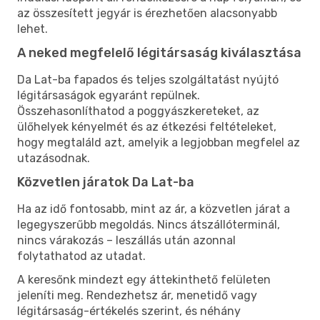
az összesített jegyár is érezhetően alacsonyabb
lehet.
A neked megfelelő légitársaság kiválasztása
Da Lat-ba fapados és teljes szolgáltatást nyújtó
légitársaságok egyaránt repülnek.
Összehasonlíthatod a poggyászkereteket, az
ülőhelyek kényelmét és az étkezési feltételeket,
hogy megtaláld azt, amelyik a legjobban megfelel az
utazásodnak.
Közvetlen járatok Da Lat-ba
Ha az idő fontosabb, mint az ár, a közvetlen járat a
legegyszerűbb megoldás. Nincs átszállóterminál,
nincs várakozás – leszállás után azonnal
folytathatod az utadat.
A keresőnk mindezt egy áttekinthető felületen
jeleníti meg. Rendezhetsz ár, menetidő vagy
légitársaság-értékelés szerint, és néhány