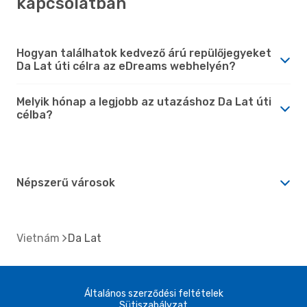
kapcsolatban
Hogyan találhatok kedvező árú repülőjegyeket
Da Lat úti célra az eDreams webhelyén?
Melyik hónap a legjobb az utazáshoz Da Lat úti
célba?
Népszerű városok
Vietnám
Da Lat
Általános szerződési feltételek
Sütiszabályzat