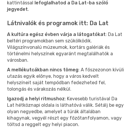
kattintással
lefoglalhatod a Da Lat-ba szóló
jegyedet
.
Látnivalók és programok itt: Da Lat
A kultúra egész évben várja a látogatókat
: Da Lat
beltéri programokban sem szűkölködik.
Világszínvonalú múzeumok, kortárs galériák és
történelmi helyszínek egyaránt megtalálhatók a
városban.
A mellékutcákban nincs tömeg
: A főszezonon kívüli
utazás egyik előnye, hogy a város kedvelt
helyszíneit saját tempódban fedezheted fel,
tolongás és várakozás nélkül.
Igazodj a helyi ritmushoz
: Kevesebb turistával Da
Lat hétköznapi oldala is láthatóvá válik. Sétálj be egy
olyan negyedbe, amelyet a túrák általában
kihagynak, vegyél részt egy főzőtanfolyamon, vagy
töltsd a reggelt egy helyi piacon.