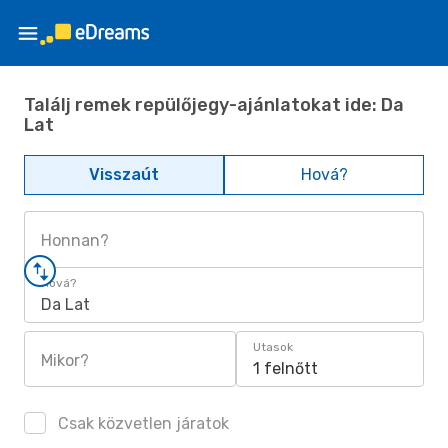
Találj remek repülőjegy-ajánlatokat ide: Da
Lat
Visszaút
Hová?
Honnan?
Hová?
Da Lat
Utasok
Mikor?
1 felnőtt
Csak közvetlen járatok