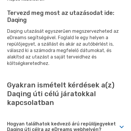
Tervezd meg most az utazásodat ide:
Daqing
Daqing utazását egyszerűen megszervezheted az
eDreams segítségével. Foglald le egy helyen a
repülőjegyet, a szállást és akár az autóbérlést is,
válaszd ki a számodra megfelelő dátumokat, és
alakítsd az utazást a saját terveidhez és
költségkeretedhez.
Gyakran ismételt kérdések a(z)
Daqing úti célú járatokkal
kapcsolatban
Hogyan találhatok kedvező árú repülőjegyeket
Daqing úti célra az eDreams webhelyén?