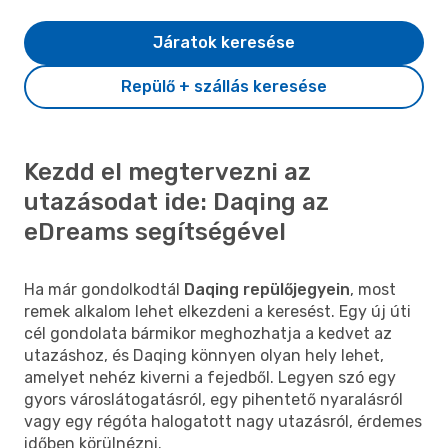
Járatok keresése
Repülő + szállás keresése
Kezdd el megtervezni az
utazásodat ide: Daqing az
eDreams segítségével
Ha már gondolkodtál
Daqing repülőjegyein
, most
remek alkalom lehet elkezdeni a keresést. Egy új úti
cél gondolata bármikor meghozhatja a kedvet az
utazáshoz, és Daqing könnyen olyan hely lehet,
amelyet nehéz kiverni a fejedből. Legyen szó egy
gyors városlátogatásról, egy pihentető nyaralásról
vagy egy régóta halogatott nagy utazásról, érdemes
időben körülnézni.