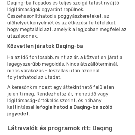
Daqing-ba fapados és teljes szolgáltatást nyújtó
légitársaságok egyaránt repülnek.
Összehasonlíthatod a poggyászkereteket, az
ülőhelyek kényelmét és az étkezési feltételeket,
hogy megtaláld azt, amelyik a legjobban megfelel az
utazásodnak.
Közvetlen járatok Daqing-ba
Ha az idő fontosabb, mint az ár, a közvetlen járat a
legegyszerűbb megoldás. Nincs átszállóterminál,
nincs várakozás – leszállás után azonnal
folytathatod az utadat.
A keresőnk mindezt egy áttekinthető felületen
jeleníti meg. Rendezhetsz ár, menetidő vagy
légitársaság-értékelés szerint, és néhány
kattintással
lefoglalhatod a Daqing-ba szóló
jegyedet
.
Látnivalók és programok itt: Daqing