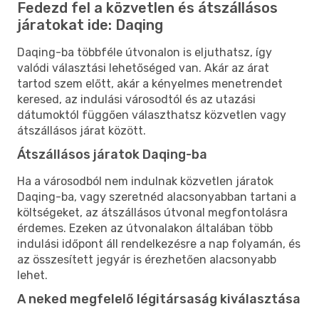
Fedezd fel a közvetlen és átszállásos
járatokat ide: Daqing
Daqing-ba többféle útvonalon is eljuthatsz, így
valódi választási lehetőséged van. Akár az árat
tartod szem előtt, akár a kényelmes menetrendet
keresed, az indulási városodtól és az utazási
dátumoktól függően választhatsz közvetlen vagy
átszállásos járat között.
Átszállásos járatok Daqing-ba
Ha a városodból nem indulnak közvetlen járatok
Daqing-ba, vagy szeretnéd alacsonyabban tartani a
költségeket, az átszállásos útvonal megfontolásra
érdemes. Ezeken az útvonalakon általában több
indulási időpont áll rendelkezésre a nap folyamán, és
az összesített jegyár is érezhetően alacsonyabb
lehet.
A neked megfelelő légitársaság kiválasztása