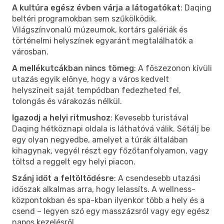
A kultúra egész évben várja a látogatókat
: Daqing
beltéri programokban sem szűkölködik.
Világszínvonalú múzeumok, kortárs galériák és
történelmi helyszínek egyaránt megtalálhatók a
városban.
A mellékutcákban nincs tömeg
: A főszezonon kívüli
utazás egyik előnye, hogy a város kedvelt
helyszíneit saját tempódban fedezheted fel,
tolongás és várakozás nélkül.
Igazodj a helyi ritmushoz
: Kevesebb turistával
Daqing hétköznapi oldala is láthatóvá válik. Sétálj be
egy olyan negyedbe, amelyet a túrák általában
kihagynak, vegyél részt egy főzőtanfolyamon, vagy
töltsd a reggelt egy helyi piacon.
Szánj időt a feltöltődésre
: A csendesebb utazási
időszak alkalmas arra, hogy lelassíts. A wellness-
központokban és spa-kban ilyenkor több a hely és a
csend – legyen szó egy masszázsról vagy egy egész
napos kezelésről.