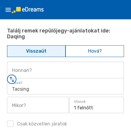
Találj remek repülőjegy-ajánlatokat ide:
Daqing
Visszaút
Hová?
Honnan?
Hová?
Tacsing
Utasok
Mikor?
1 felnőtt
Csak közvetlen járatok