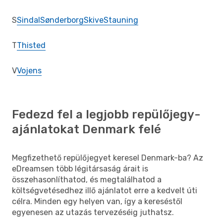
S
Sindal
Sønderborg
Skive
Stauning
T
Thisted
V
Vojens
Fedezd fel a legjobb repülőjegy-
ajánlatokat Denmark felé
Megfizethető repülőjegyet keresel Denmark-ba? Az
eDreamsen több légitársaság árait is
összehasonlíthatod, és megtalálhatod a
költségvetésedhez illő ajánlatot erre a kedvelt úti
célra. Minden egy helyen van, így a kereséstől
egyenesen az utazás tervezéséig juthatsz.