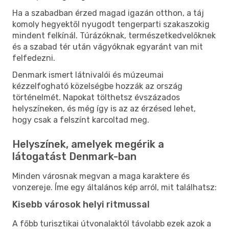
Ha a szabadban érzed magad igazán otthon, a táj
komoly hegyektől nyugodt tengerparti szakaszokig
mindent felkínál. Túrázóknak, természetkedvelőknek
és a szabad tér után vágyóknak egyaránt van mit
felfedezni.
Denmark ismert látnivalói és múzeumai
kézzelfogható közelségbe hozzák az ország
történelmét. Napokat tölthetsz évszázados
helyszíneken, és még így is az az érzésed lehet,
hogy csak a felszínt karcoltad meg.
Helyszínek, amelyek megérik a
látogatást Denmark-ban
Minden városnak megvan a maga karaktere és
vonzereje. Íme egy általános kép arról, mit találhatsz:
Kisebb városok helyi ritmussal
A főbb turisztikai útvonalaktól távolabb ezek azok a