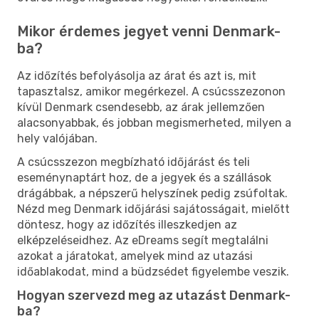
Mikor érdemes jegyet venni Denmark-
ba?
Az időzítés befolyásolja az árat és azt is, mit
tapasztalsz, amikor megérkezel. A csúcsszezonon
kívül Denmark csendesebb, az árak jellemzően
alacsonyabbak, és jobban megismerheted, milyen a
hely valójában.
A csúcsszezon megbízható időjárást és teli
eseménynaptárt hoz, de a jegyek és a szállások
drágábbak, a népszerű helyszínek pedig zsúfoltak.
Nézd meg Denmark időjárási sajátosságait, mielőtt
döntesz, hogy az időzítés illeszkedjen az
elképzeléseidhez. Az eDreams segít megtalálni
azokat a járatokat, amelyek mind az utazási
időablakodat, mind a büdzsédet figyelembe veszik.
Hogyan szervezd meg az utazást Denmark-
ba?