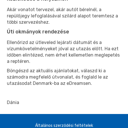
Akár vonatot tervezel, akár autót bérelnél, a
repülőjegy lefoglalásával szilárd alapot teremtesz a
többi szervezéshez.
Úti okmányok rendezése
Ellenőrizd az útleveled lejárati dátumát és a
vízumkövetelményeket jóval az utazás előtt. Ha ezt
időben elintézed, nem érhet kellemetlen meglepetés
a reptéren.
Böngészd az aktuális ajánlatokat, válaszd ki a
számodra megfelelő útvonalat, és foglald le az
utazásodat Denmark-ba az eDreamsen.
Dánia
Általános szerződési feltételek