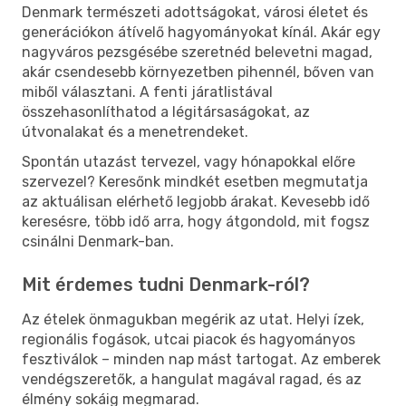
Denmark természeti adottságokat, városi életet és
generációkon átívelő hagyományokat kínál. Akár egy
nagyváros pezsgésébe szeretnéd belevetni magad,
akár csendesebb környezetben pihennél, bőven van
miből választani. A fenti járatlistával
összehasonlíthatod a légitársaságokat, az
útvonalakat és a menetrendeket.
Spontán utazást tervezel, vagy hónapokkal előre
szervezel? Keresőnk mindkét esetben megmutatja
az aktuálisan elérhető legjobb árakat. Kevesebb idő
keresésre, több idő arra, hogy átgondold, mit fogsz
csinálni Denmark-ban.
Mit érdemes tudni Denmark-ról?
Az ételek önmagukban megérik az utat. Helyi ízek,
regionális fogások, utcai piacok és hagyományos
fesztiválok – minden nap mást tartogat. Az emberek
vendégszeretők, a hangulat magával ragad, és az
élmény sokáig megmarad.