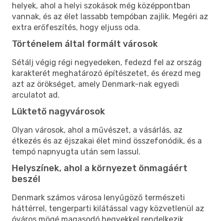
helyek, ahol a helyi szokások még középpontban
vannak, és az élet lassabb tempóban zajlik. Megéri az
extra erőfeszítés, hogy eljuss oda.
Történelem által formált városok
Sétálj végig régi negyedeken, fedezd fel az ország
karakterét meghatározó építészetet, és érezd meg
azt az örökséget, amely Denmark-nak egyedi
arculatot ad.
Lüktető nagyvárosok
Olyan városok, ahol a művészet, a vásárlás, az
étkezés és az éjszakai élet mind összefonódik, és a
tempó napnyugta után sem lassul.
Helyszínek, ahol a környezet önmagáért
beszél
Denmark számos városa lenyűgöző természeti
háttérrel, tengerparti kilátással vagy közvetlenül az
óváros mögé magasodó hegyekkel rendelkezik.