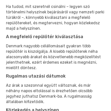
Ha tudod, mit szeretnél csinálni – legyen szó
történelmi helyszínek bejárásáról vagy nemzeti parki
túrákról –, könnyebb kiválasztani a megfelelő
repülőtereket, és megtervezni, hogyan közlekedsz
majd a helyszínen.
A megfelelő repülőtér kiválasztása
Denmark nagyobb célállomásait gyakran több
repülőtér is kiszolgálja. A kisebb repülőterek néha
alacsonyabb árakat és közvetlenebb megközelítést
jelenthetnek, ezért érdemes ezeket is megnézni,
mielőtt döntesz.
Rugalmas utazási dátumok
Az árak a szezonnal együtt változnak, és már
néhány napos eltolással is érezhetően olcsóbb
jegyhez juthatsz Denmark-ba. A rugalmasság
általában kifizetődik.
Közlekedés a helyszínen