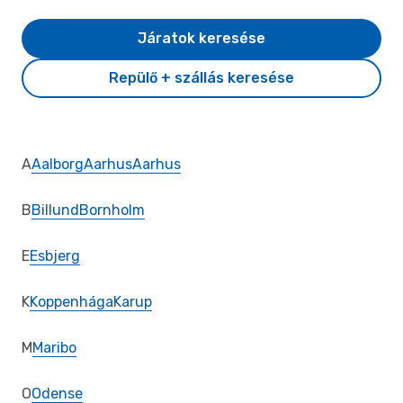
Járatok keresése
Repülő + szállás keresése
A
Aalborg
Aarhus
Aarhus
B
Billund
Bornholm
E
Esbjerg
K
Koppenhága
Karup
M
Maribo
O
Odense