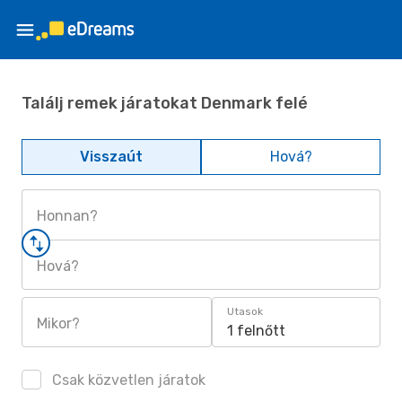
Találj remek járatokat Denmark felé
Visszaút
Hová?
Honnan?
Hová?
Utasok
Mikor?
1 felnőtt
Csak közvetlen járatok