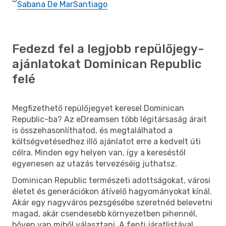
Sabana De Mar
Santiago
Fedezd fel a legjobb repülőjegy-
ajánlatokat Dominican Republic
felé
Megfizethető repülőjegyet keresel Dominican
Republic-ba? Az eDreamsen több légitársaság árait
is összehasonlíthatod, és megtalálhatod a
költségvetésedhez illő ajánlatot erre a kedvelt úti
célra. Minden egy helyen van, így a kereséstől
egyenesen az utazás tervezéséig juthatsz.
Dominican Republic természeti adottságokat, városi
életet és generációkon átívelő hagyományokat kínál.
Akár egy nagyváros pezsgésébe szeretnéd belevetni
magad, akár csendesebb környezetben pihennél,
bőven van miből választani. A fenti járatlistával