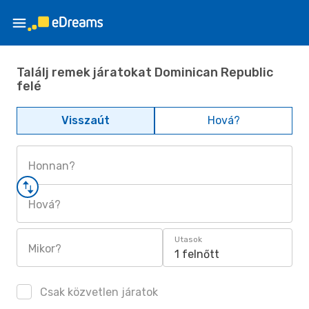
Találj remek járatokat Dominican Republic
felé
Visszaút
Hová?
Honnan?
Hová?
Utasok
Mikor?
1 felnőtt
Csak közvetlen járatok