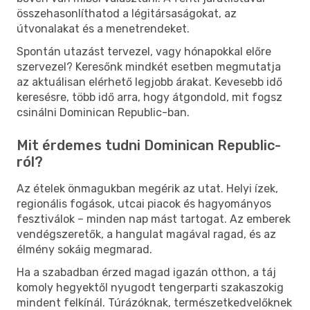
összehasonlíthatod a légitársaságokat, az
útvonalakat és a menetrendeket.
Spontán utazást tervezel, vagy hónapokkal előre
szervezel? Keresőnk mindkét esetben megmutatja
az aktuálisan elérhető legjobb árakat. Kevesebb idő
keresésre, több idő arra, hogy átgondold, mit fogsz
csinálni Dominican Republic-ban.
Mit érdemes tudni Dominican Republic-
ról?
Az ételek önmagukban megérik az utat. Helyi ízek,
regionális fogások, utcai piacok és hagyományos
fesztiválok – minden nap mást tartogat. Az emberek
vendégszeretők, a hangulat magával ragad, és az
élmény sokáig megmarad.
Ha a szabadban érzed magad igazán otthon, a táj
komoly hegyektől nyugodt tengerparti szakaszokig
mindent felkínál. Túrázóknak, természetkedvelőknek