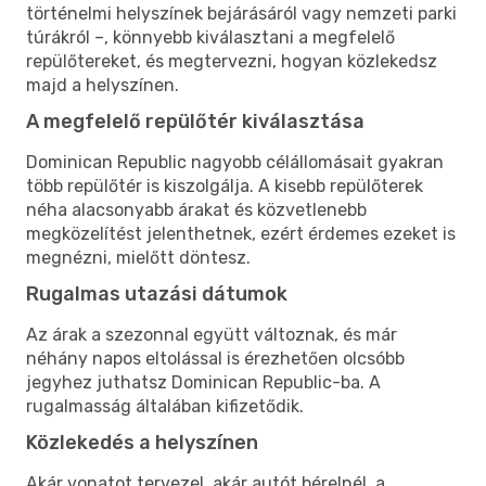
történelmi helyszínek bejárásáról vagy nemzeti parki
túrákról –, könnyebb kiválasztani a megfelelő
repülőtereket, és megtervezni, hogyan közlekedsz
majd a helyszínen.
A megfelelő repülőtér kiválasztása
Dominican Republic nagyobb célállomásait gyakran
több repülőtér is kiszolgálja. A kisebb repülőterek
néha alacsonyabb árakat és közvetlenebb
megközelítést jelenthetnek, ezért érdemes ezeket is
megnézni, mielőtt döntesz.
Rugalmas utazási dátumok
Az árak a szezonnal együtt változnak, és már
néhány napos eltolással is érezhetően olcsóbb
jegyhez juthatsz Dominican Republic-ba. A
rugalmasság általában kifizetődik.
Közlekedés a helyszínen
Akár vonatot tervezel, akár autót bérelnél, a