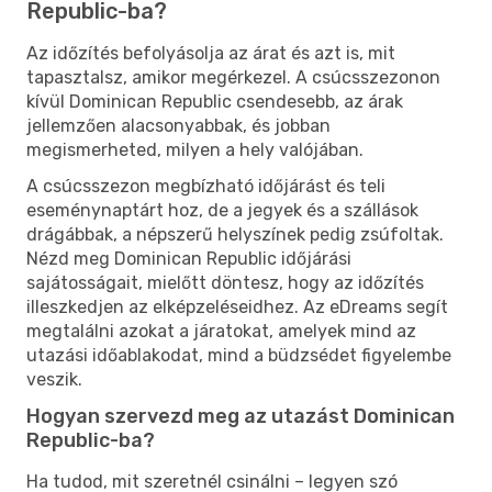
Republic-ba?
Az időzítés befolyásolja az árat és azt is, mit
tapasztalsz, amikor megérkezel. A csúcsszezonon
kívül Dominican Republic csendesebb, az árak
jellemzően alacsonyabbak, és jobban
megismerheted, milyen a hely valójában.
A csúcsszezon megbízható időjárást és teli
eseménynaptárt hoz, de a jegyek és a szállások
drágábbak, a népszerű helyszínek pedig zsúfoltak.
Nézd meg Dominican Republic időjárási
sajátosságait, mielőtt döntesz, hogy az időzítés
illeszkedjen az elképzeléseidhez. Az eDreams segít
megtalálni azokat a járatokat, amelyek mind az
utazási időablakodat, mind a büdzsédet figyelembe
veszik.
Hogyan szervezd meg az utazást Dominican
Republic-ba?
Ha tudod, mit szeretnél csinálni – legyen szó