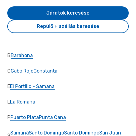
Járatok keresése
Repülő + szállás keresése
B
Barahona
C
Cabo Rojo
Constanța
E
El Portillo - Samana
L
La Romana
P
Puerto Plata
Punta Cana
Samaná
Santo Domingo
Santo Domingo
San Juan
S