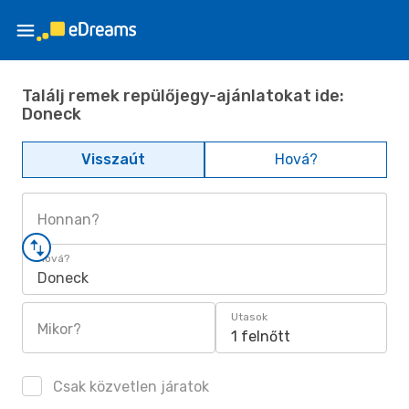
Találj remek repülőjegy-ajánlatokat ide:
Doneck
Visszaút
Hová?
Honnan?
Hová?
Doneck
Utasok
Mikor?
1 felnőtt
Csak közvetlen járatok