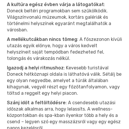
A kultúra egész évben várja a látogatókat
:
Doneck beltéri programokban sem szűkölködik.
Világszínvonalú múzeumok, kortárs galériák és
történelmi helyszínek egyaránt megtalálhatók a
városban.
A mellékutcákban nincs tömeg
: A főszezonon kívüli
utazás egyik előnye, hogy a város kedvelt
helyszíneit saját tempódban fedezheted fel,
tolongás és várakozás nélkül.
Igazodj a helyi ritmushoz
: Kevesebb turistával
Doneck hétköznapi oldala is láthatóvá válik. Sétálj be
egy olyan negyedbe, amelyet a túrák általában
kihagynak, vegyél részt egy főzőtanfolyamon, vagy
töltsd a reggelt egy helyi piacon.
Szánj időt a feltöltődésre
: A csendesebb utazási
időszak alkalmas arra, hogy lelassíts. A wellness-
központokban és spa-kban ilyenkor több a hely és a
csend – legyen szó egy masszázsról vagy egy egész
napos kezelésről.