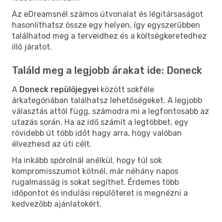
Az eDreamsnél számos útvonalat és légitársaságot
hasonlíthatsz össze egy helyen, így egyszerűbben
találhatod meg a terveidhez és a költségkeretedhez
illő járatot.
Találd meg a legjobb árakat ide: Doneck
A
Doneck repülőjegyei
között sokféle
árkategóriában találhatsz lehetőségeket. A legjobb
választás attól függ, számodra mi a legfontosabb az
utazás során. Ha az idő számít a legtöbbet, egy
rövidebb út több időt hagy arra, hogy valóban
élvezhesd az úti célt.
Ha inkább spórolnál anélkül, hogy túl sok
kompromisszumot kötnél, már néhány napos
rugalmasság is sokat segíthet. Érdemes több
időpontot és indulási repülőteret is megnézni a
kedvezőbb ajánlatokért.