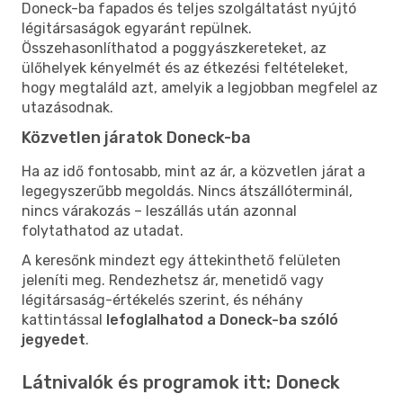
Doneck-ba fapados és teljes szolgáltatást nyújtó
légitársaságok egyaránt repülnek.
Összehasonlíthatod a poggyászkereteket, az
ülőhelyek kényelmét és az étkezési feltételeket,
hogy megtaláld azt, amelyik a legjobban megfelel az
utazásodnak.
Közvetlen járatok Doneck-ba
Ha az idő fontosabb, mint az ár, a közvetlen járat a
legegyszerűbb megoldás. Nincs átszállóterminál,
nincs várakozás – leszállás után azonnal
folytathatod az utadat.
A keresőnk mindezt egy áttekinthető felületen
jeleníti meg. Rendezhetsz ár, menetidő vagy
légitársaság-értékelés szerint, és néhány
kattintással
lefoglalhatod a Doneck-ba szóló
jegyedet
.
Látnivalók és programok itt: Doneck