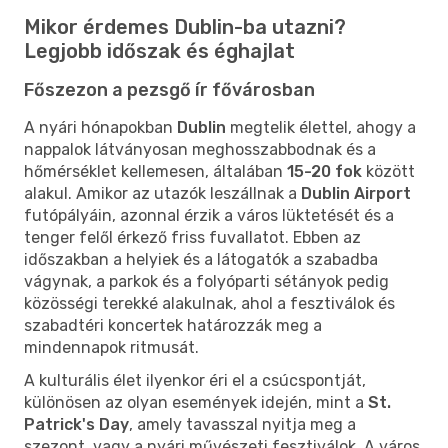
Mikor érdemes Dublin-ba utazni?
Legjobb időszak és éghajlat
Főszezon a pezsgő ír fővárosban
A nyári hónapokban
Dublin
megtelik élettel, ahogy a
nappalok látványosan meghosszabbodnak és a
hőmérséklet kellemesen, általában
15-20 fok
között
alakul. Amikor az utazók leszállnak a
Dublin Airport
futópályáin, azonnal érzik a város lüktetését és a
tenger felől érkező friss fuvallatot. Ebben az
időszakban a helyiek és a látogatók a szabadba
vágynak, a parkok és a folyóparti sétányok pedig
közösségi terekké alakulnak, ahol a fesztiválok és
szabadtéri koncertek határozzák meg a
mindennapok ritmusát.
A kulturális élet ilyenkor éri el a csúcspontját,
különösen az olyan események idején, mint a
St.
Patrick's Day
, amely tavasszal nyitja meg a
szezont, vagy a nyári művészeti fesztiválok. A város