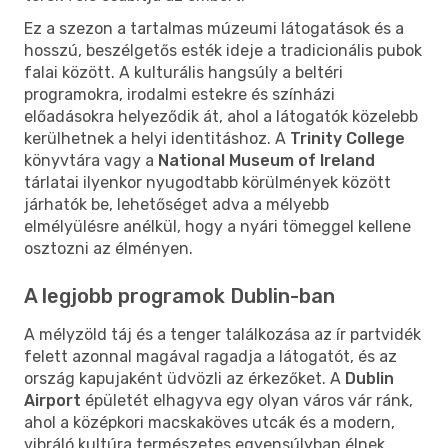
Ez a szezon a tartalmas múzeumi látogatások és a
hosszú, beszélgetős esték ideje a tradicionális pubok
falai között. A kulturális hangsúly a beltéri
programokra, irodalmi estekre és színházi
előadásokra helyeződik át, ahol a látogatók közelebb
kerülhetnek a helyi identitáshoz. A
Trinity College
könyvtára vagy a
National Museum of Ireland
tárlatai ilyenkor nyugodtabb körülmények között
járhatók be, lehetőséget adva a mélyebb
elmélyülésre anélkül, hogy a nyári tömeggel kellene
osztozni az élményen.
A legjobb programok Dublin-ban
A mélyzöld táj és a tenger találkozása az ír partvidék
felett azonnal magával ragadja a látogatót, és az
ország kapujaként üdvözli az érkezőket. A
Dublin
Airport
épületét elhagyva egy olyan város vár ránk,
ahol a középkori macskaköves utcák és a modern,
vibráló kultúra természetes egyensúlyban élnek