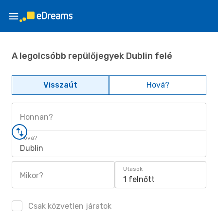
A legolcsóbb repülőjegyek Dublin felé
Visszaút
Hová?
Honnan?
Hová?
Dublin
Utasok
Mikor?
1 felnőtt
Csak közvetlen járatok