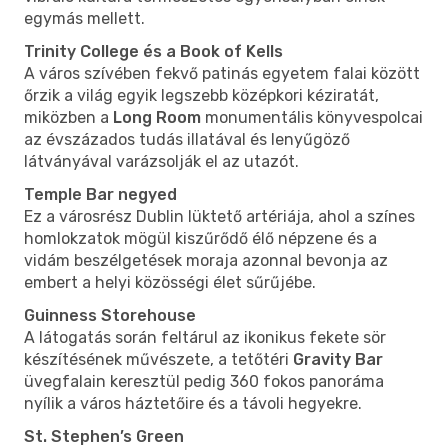
egymás mellett.
Trinity College és a Book of Kells
A város szívében fekvő patinás egyetem falai között
őrzik a világ egyik legszebb középkori kéziratát,
miközben a
Long Room
monumentális könyvespolcai
az évszázados tudás illatával és lenyűgöző
látványával varázsolják el az utazót.
Temple Bar negyed
Ez a városrész Dublin lüktető artériája, ahol a színes
homlokzatok mögül kiszűrődő élő népzene és a
vidám beszélgetések moraja azonnal bevonja az
embert a helyi közösségi élet sűrűjébe.
Guinness Storehouse
A látogatás során feltárul az ikonikus fekete sör
készítésének művészete, a tetőtéri
Gravity Bar
üvegfalain keresztül pedig 360 fokos panoráma
nyílik a város háztetőire és a távoli hegyekre.
St. Stephen’s Green