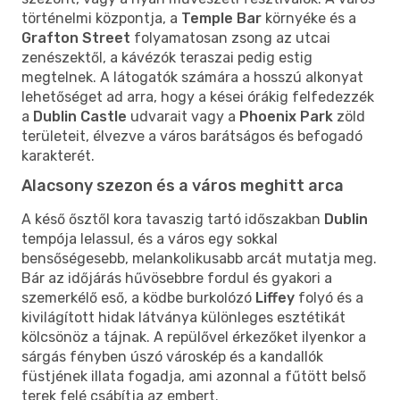
történelmi központja, a
Temple Bar
környéke és a
Grafton Street
folyamatosan zsong az utcai
zenészektől, a kávézók teraszai pedig estig
megtelnek. A látogatók számára a hosszú alkonyat
lehetőséget ad arra, hogy a kései órákig felfedezzék
a
Dublin Castle
udvarait vagy a
Phoenix Park
zöld
területeit, élvezve a város barátságos és befogadó
karakterét.
Alacsony szezon és a város meghitt arca
A késő ősztől kora tavaszig tartó időszakban
Dublin
tempója lelassul, és a város egy sokkal
bensőségesebb, melankolikusabb arcát mutatja meg.
Bár az időjárás hűvösebbre fordul és gyakori a
szemerkélő eső, a ködbe burkolózó
Liffey
folyó és a
kivilágított hidak látványa különleges esztétikát
kölcsönöz a tájnak. A repülővel érkezőket ilyenkor a
sárgás fényben úszó városkép és a kandallók
füstjének illata fogadja, ami azonnal a fűtött belső
terek felé csábítja az embert.