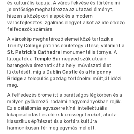
és kulturális kapuja. A város fekvése és történelmi
jelentősége meghatározza az utazási élményt,
hiszen a középkori alapok és a modern
városfejlesztés izgalmas elegyet alkot az ide érkező
felfedezők számára.
A városkép meghatározó elemei közé tartozik a
Trinity College
patinás épületegyüttese, valamint a
St. Patrick's Cathedral
monumentális tornya. A
látogatók a
Temple Bar
negyed szűk utcáin
barangolva érezhetik át a helyi művészeti élet
lüktetését, míg a
Dublin Castle
és a
Ha’penny
Bridge
a település gazdag történelmi múltját idézi
meg.
A felfedezés öröme itt a barátságos légkörben és a
mélyen gyökerező irodalmi hagyományokban rejlik.
Ez a célállomás egyszerre kínál intellektuális
kikapcsolódást és élénk közösségi tereket, ahol a
klasszikus építészet és a kortárs kultúra
harmonikusan fér meg egymás mellett.