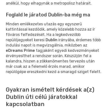
anélkül, hogy elhagynák a metropolisz határait.
Foglald le járatod Dublin-ba még ma
Minden emlékezetes utazás egy egyszerű
kattintással kezdődik, amely közelebb hozza az ír
főváros felfedezését. Ha a legkedvezőbb
repülőjegyeket keresi
Dublin
irányába, érdemes több
indulási napot is megvizsgálnia, miközben az
eDreams Prime
tagjaként egyedi kedvezményeket
érvényesíthet a rendszer során. Készüljön fel a
kalandra, hiszen a zökkenőmentes tervezés után
már csak az a felemelő érzés marad, amikor
repülőgépe ereszkedni kezd a smaragd sziget felett.
Gyakran ismételt kérdések a(z)
Dublin úti célú járatokkal
kapcsolatban