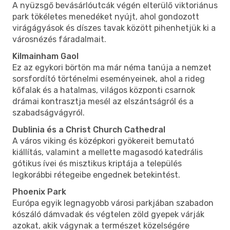
A nyüzsgő bevásárlóutcák végén elterülő viktoriánus
park tökéletes menedéket nyújt, ahol gondozott
virágágyások és díszes tavak között pihenhetjük ki a
városnézés fáradalmait.
Kilmainham Gaol
Ez az egykori börtön ma már néma tanúja a nemzet
sorsfordító történelmi eseményeinek, ahol a rideg
kőfalak és a hatalmas, világos központi csarnok
drámai kontrasztja mesél az elszántságról és a
szabadságvágyról.
Dublinia és a Christ Church Cathedral
A város viking és középkori gyökereit bemutató
kiállítás, valamint a mellette magasodó katedrális
gótikus ívei és misztikus kriptája a település
legkorábbi rétegeibe engednek betekintést.
Phoenix Park
Európa egyik legnagyobb városi parkjában szabadon
kószáló dámvadak és végtelen zöld gyepek várják
azokat, akik vágynak a természet közelségére