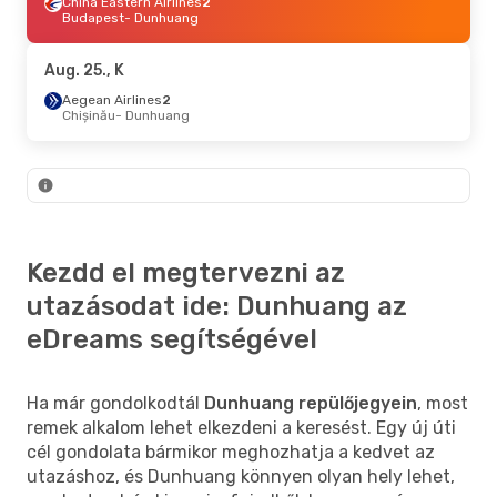
China Eastern Airlines
2
Budapest
- Dunhuang
Aug. 25., K
Aegean Airlines
2
Chișinău
- Dunhuang
Kezdd el megtervezni az
utazásodat ide: Dunhuang az
eDreams segítségével
Ha már gondolkodtál
Dunhuang repülőjegyein
, most
remek alkalom lehet elkezdeni a keresést. Egy új úti
cél gondolata bármikor meghozhatja a kedvet az
utazáshoz, és Dunhuang könnyen olyan hely lehet,