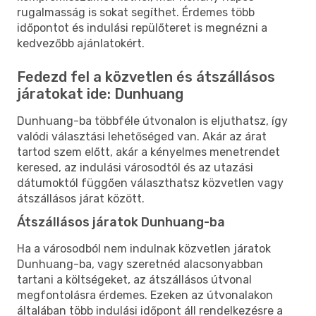
rugalmasság is sokat segíthet. Érdemes több
időpontot és indulási repülőteret is megnézni a
kedvezőbb ajánlatokért.
Fedezd fel a közvetlen és átszállásos
járatokat ide: Dunhuang
Dunhuang-ba többféle útvonalon is eljuthatsz, így
valódi választási lehetőséged van. Akár az árat
tartod szem előtt, akár a kényelmes menetrendet
keresed, az indulási városodtól és az utazási
dátumoktól függően választhatsz közvetlen vagy
átszállásos járat között.
Átszállásos járatok Dunhuang-ba
Ha a városodból nem indulnak közvetlen járatok
Dunhuang-ba, vagy szeretnéd alacsonyabban
tartani a költségeket, az átszállásos útvonal
megfontolásra érdemes. Ezeken az útvonalakon
általában több indulási időpont áll rendelkezésre a