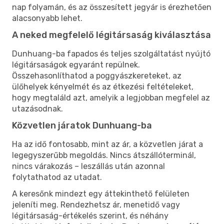
nap folyamán, és az összesített jegyár is érezhetően
alacsonyabb lehet.
A neked megfelelő légitársaság kiválasztása
Dunhuang-ba fapados és teljes szolgáltatást nyújtó
légitársaságok egyaránt repülnek.
Összehasonlíthatod a poggyászkereteket, az
ülőhelyek kényelmét és az étkezési feltételeket,
hogy megtaláld azt, amelyik a legjobban megfelel az
utazásodnak.
Közvetlen járatok Dunhuang-ba
Ha az idő fontosabb, mint az ár, a közvetlen járat a
legegyszerűbb megoldás. Nincs átszállóterminál,
nincs várakozás – leszállás után azonnal
folytathatod az utadat.
A keresőnk mindezt egy áttekinthető felületen
jeleníti meg. Rendezhetsz ár, menetidő vagy
légitársaság-értékelés szerint, és néhány