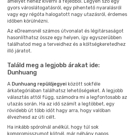
amelyet nehéz kiverni a fejedből. Legyen szó egy
gyors városlátogatásról, egy pihentető nyaralásról
vagy egy régóta halogatott nagy utazásról, érdemes
időben körülnézni.
Az eDreamsnél számos útvonalat és légitársaságot
hasonlíthatsz össze egy helyen, így egyszerűbben
találhatod meg a terveidhez és a költségkeretedhez
illő járatot.
Találd meg a legjobb árakat ide:
Dunhuang
A
Dunhuang repülőjegyei
között sokféle
árkategóriában találhatsz lehetőségeket. A legjobb
választás attól függ, számodra mi a legfontosabb az
utazás során. Ha az idő számít a legtöbbet, egy
rövidebb út több időt hagy arra, hogy valóban
élvezhesd az úti célt.
Ha inkább spórolnál anélkül, hogy túl sok
kompromisszumot kötnél, már néhány napos