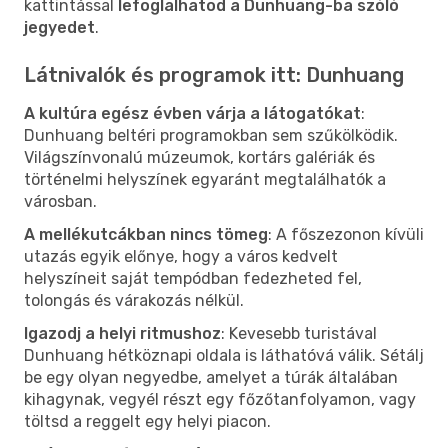
kattintással
lefoglalhatod a Dunhuang-ba szóló
jegyedet
.
Látnivalók és programok itt: Dunhuang
A kultúra egész évben várja a látogatókat
:
Dunhuang beltéri programokban sem szűkölködik.
Világszínvonalú múzeumok, kortárs galériák és
történelmi helyszínek egyaránt megtalálhatók a
városban.
A mellékutcákban nincs tömeg
: A főszezonon kívüli
utazás egyik előnye, hogy a város kedvelt
helyszíneit saját tempódban fedezheted fel,
tolongás és várakozás nélkül.
Igazodj a helyi ritmushoz
: Kevesebb turistával
Dunhuang hétköznapi oldala is láthatóvá válik. Sétálj
be egy olyan negyedbe, amelyet a túrák általában
kihagynak, vegyél részt egy főzőtanfolyamon, vagy
töltsd a reggelt egy helyi piacon.