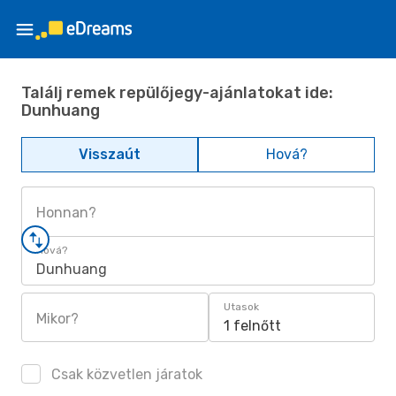
Találj remek repülőjegy-ajánlatokat ide:
Dunhuang
Visszaút
Hová?
Honnan?
Hová?
Dunhuang
Utasok
Mikor?
1 felnőtt
Csak közvetlen járatok