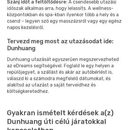
Szánj időt a feltöltődésre
: A csendesebb utazási
időszak alkalmas arra, hogy lelassíts. A wellness-
központokban és spa-kban ilyenkor több a hely és a
csend – legyen szó egy masszázsról vagy egy egész
napos kezelésről.
Tervezd meg most az utazásodat ide:
Dunhuang
Dunhuang utazását egyszerűen megszervezheted
az eDreams segítségével. Foglald le egy helyen a
repülőjegyet, a szállást és akár az autóbérlést is,
válaszd ki a számodra megfelelő dátumokat, és
alakítsd az utazást a saját terveidhez és
költségkeretedhez.
Gyakran ismételt kérdések a(z)
Dunhuang úti célú járatokkal