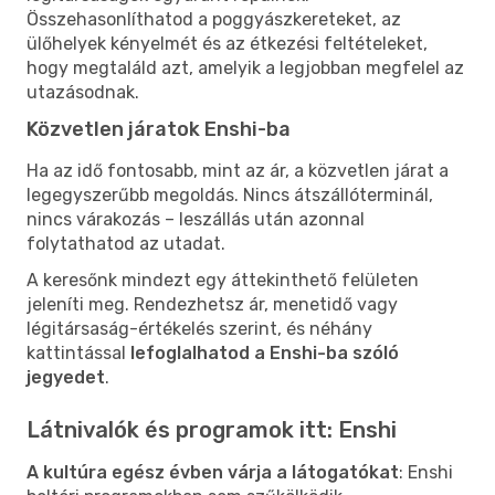
Összehasonlíthatod a poggyászkereteket, az
ülőhelyek kényelmét és az étkezési feltételeket,
hogy megtaláld azt, amelyik a legjobban megfelel az
utazásodnak.
Közvetlen járatok Enshi-ba
Ha az idő fontosabb, mint az ár, a közvetlen járat a
legegyszerűbb megoldás. Nincs átszállóterminál,
nincs várakozás – leszállás után azonnal
folytathatod az utadat.
A keresőnk mindezt egy áttekinthető felületen
jeleníti meg. Rendezhetsz ár, menetidő vagy
légitársaság-értékelés szerint, és néhány
kattintással
lefoglalhatod a Enshi-ba szóló
jegyedet
.
Látnivalók és programok itt: Enshi
A kultúra egész évben várja a látogatókat
: Enshi