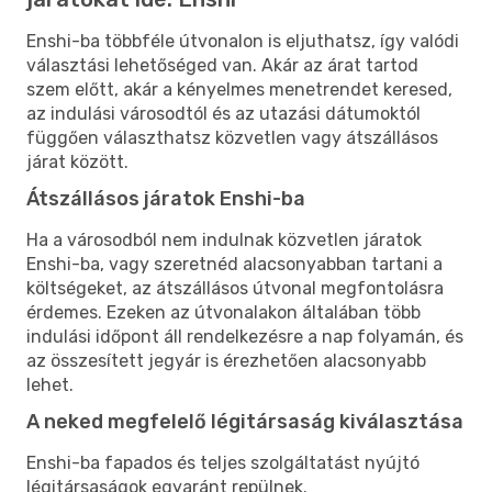
Enshi-ba többféle útvonalon is eljuthatsz, így valódi
választási lehetőséged van. Akár az árat tartod
szem előtt, akár a kényelmes menetrendet keresed,
az indulási városodtól és az utazási dátumoktól
függően választhatsz közvetlen vagy átszállásos
járat között.
Átszállásos járatok Enshi-ba
Ha a városodból nem indulnak közvetlen járatok
Enshi-ba, vagy szeretnéd alacsonyabban tartani a
költségeket, az átszállásos útvonal megfontolásra
érdemes. Ezeken az útvonalakon általában több
indulási időpont áll rendelkezésre a nap folyamán, és
az összesített jegyár is érezhetően alacsonyabb
lehet.
A neked megfelelő légitársaság kiválasztása
Enshi-ba fapados és teljes szolgáltatást nyújtó
légitársaságok egyaránt repülnek.