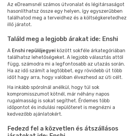
Az eDreamsnél számos útvonalat és légitársaságot
hasonlíthatsz össze egy helyen, így egyszerűbben
találhatod meg a terveidhez és a költségkeretedhez
illő járatot.
Találd meg a legjobb árakat ide: Enshi
A
Enshi repülőjegyei
között sokféle árkategóriában
találhatsz lehetőségeket. A legjobb választás attól
függ, számodra mi a legfontosabb az utazás során.
Ha az idő számít a legtöbbet, egy rövidebb út több
időt hagy arra, hogy valóban élvezhesd az úti célt.
Ha inkább spórolnál anélkül, hogy túl sok
kompromisszumot kötnél, már néhány napos
rugalmasság is sokat segíthet. Érdemes több
időpontot és indulási repülőteret is megnézni a
kedvezőbb ajánlatokért.
Fedezd fel a közvetlen és átszállásos
járatokat ide: Enshi