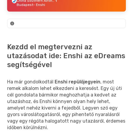
China Southern Airlines
1
Budapest
- Enshi
Kezdd el megtervezni az
utazásodat ide: Enshi az eDreams
segítségével
Ha már gondolkodtál
Enshi repülőjegyein
, most
remek alkalom lehet elkezdeni a keresést. Egy új úti
cél gondolata bármikor meghozhatja a kedvet az
utazáshoz, és Enshi könnyen olyan hely lehet,
amelyet nehéz kiverni a fejedből. Legyen szó egy
gyors városlátogatásról, egy pihentető nyaralásról
vagy egy régóta halogatott nagy utazásról, érdemes
időben körülnézni.