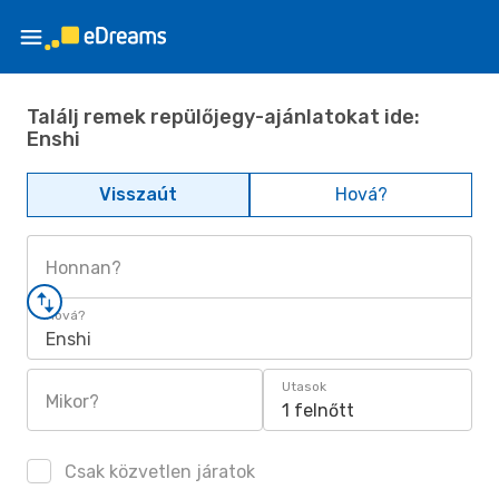
Találj remek repülőjegy-ajánlatokat ide:
Enshi
Visszaút
Hová?
Honnan?
Hová?
Enshi
Utasok
Mikor?
1 felnőtt
Csak közvetlen járatok