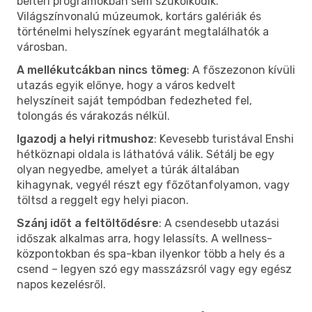
beltéri programokban sem szűkölködik.
Világszínvonalú múzeumok, kortárs galériák és
történelmi helyszínek egyaránt megtalálhatók a
városban.
A mellékutcákban nincs tömeg
: A főszezonon kívüli
utazás egyik előnye, hogy a város kedvelt
helyszíneit saját tempódban fedezheted fel,
tolongás és várakozás nélkül.
Igazodj a helyi ritmushoz
: Kevesebb turistával Enshi
hétköznapi oldala is láthatóvá válik. Sétálj be egy
olyan negyedbe, amelyet a túrák általában
kihagynak, vegyél részt egy főzőtanfolyamon, vagy
töltsd a reggelt egy helyi piacon.
Szánj időt a feltöltődésre
: A csendesebb utazási
időszak alkalmas arra, hogy lelassíts. A wellness-
központokban és spa-kban ilyenkor több a hely és a
csend – legyen szó egy masszázsról vagy egy egész
napos kezelésről.