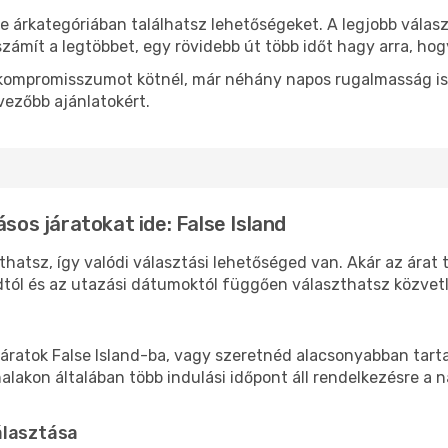
e árkategóriában találhatsz lehetőségeket. A legjobb válas
zámít a legtöbbet, egy rövidebb út több időt hagy arra, hog
ok kompromisszumot kötnél, már néhány napos rugalmasság is
vezőbb ajánlatokért.
ásos járatokat ide: False Island
uthatsz, így valódi választási lehetőséged van. Akár az árat
tól és az utazási dátumoktól függően választhatsz közvetle
áratok False Island-ba, vagy szeretnéd alacsonyabban tartan
akon általában több indulási időpont áll rendelkezésre a na
álasztása