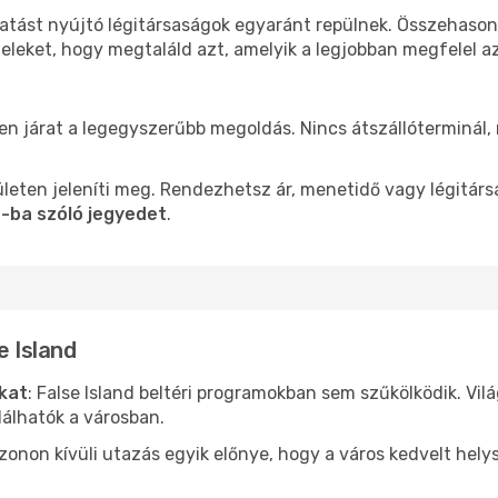
ltatást nyújtó légitársaságok egyaránt repülnek. Összehaso
teleket, hogy megtaláld azt, amelyik a legjobban megfelel 
len járat a legegyszerűbb megoldás. Nincs átszállóterminál,
leten jeleníti meg. Rendezhetsz ár, menetidő vagy légitárs
d-ba szóló jegyedet
.
e Island
ókat
: False Island beltéri programokban sem szűkölködik. Vi
álhatók a városban.
ezonon kívüli utazás egyik előnye, hogy a város kedvelt hel