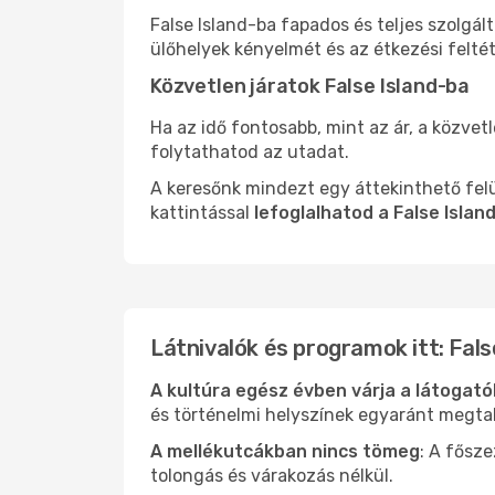
False Island-ba fapados és teljes szolgá
ülőhelyek kényelmét és az étkezési felté
Közvetlen járatok False Island-ba
Ha az idő fontosabb, mint az ár, a közvet
folytathatod az utadat.
A keresőnk mindezt egy áttekinthető felü
kattintással
lefoglalhatod a False Islan
Látnivalók és programok itt: Fals
A kultúra egész évben várja a látogat
és történelmi helyszínek egyaránt megtal
A mellékutcákban nincs tömeg
: A fősz
tolongás és várakozás nélkül.