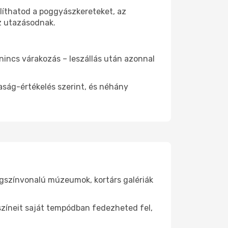
nlíthatod a poggyászkereteket, az
az utazásodnak.
 nincs várakozás – leszállás után azonnal
aság-értékelés szerint, és néhány
lágszínvonalú múzeumok, kortárs galériák
yszíneit saját tempódban fedezheted fel,