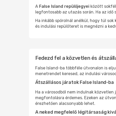
A
False Island repülőjegyei
között sokfél
legfontosabb az utazás során. Ha az idő s
Ha inkább spórolnál anélkül, hogy túl s
és indulási repülőteret is megnézni a ked
Fedezd fel a közvetlen és átszáll
False Island-ba többféle útvonalon is elj
menetrendet keresed, az indulási városod
Átszállásos járatok False Island-ba
Ha a városodból nem indulnak közvetlen j
megfontolásra érdemes. Ezeken az útvonal
érezhetően alacsonyabb lehet.
A neked megfelelő légitársaság kiv