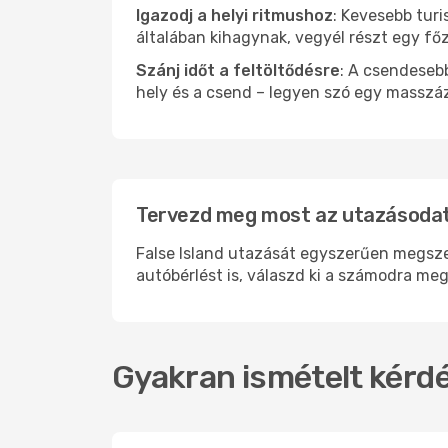
Igazodj a helyi ritmushoz
: Kevesebb turi
általában kihagynak, vegyél részt egy fő
Szánj időt a feltöltődésre
: A csendesebb
hely és a csend – legyen szó egy masszáz
Tervezd meg most az utazásodat i
False Island utazását egyszerűen megszer
autóbérlést is, válaszd ki a számodra meg
Gyakran ismételt kérdés