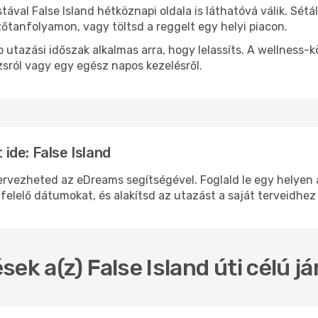
stával False Island hétköznapi oldala is láthatóvá válik. Sét
zőtanfolyamon, vagy töltsd a reggelt egy helyi piacon.
 utazási időszak alkalmas arra, hogy lelassíts. A wellness-
sról vagy egy egész napos kezelésről.
de: False Island
vezheted az eDreams segítségével. Foglald le egy helyen a 
felelő dátumokat, és alakítsd az utazást a saját terveidhez
ek a(z) False Island úti célú 