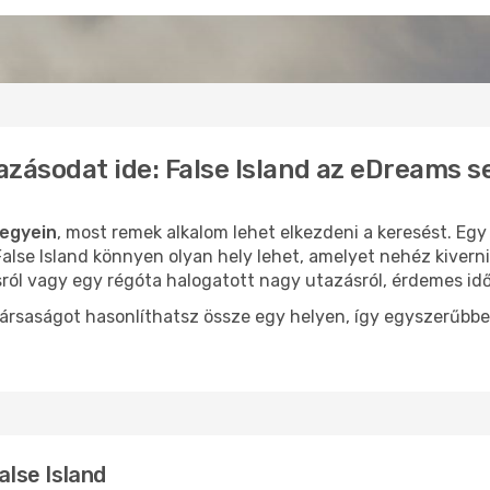
azásodat ide: False Island az eDreams s
jegyein
, most remek alkalom lehet elkezdeni a keresést. Egy
lse Island könnyen olyan hely lehet, amelyet nehéz kiverni
sról vagy egy régóta halogatott nagy utazásról, érdemes id
ársaságot hasonlíthatsz össze egy helyen, így egyszerűbbe
alse Island