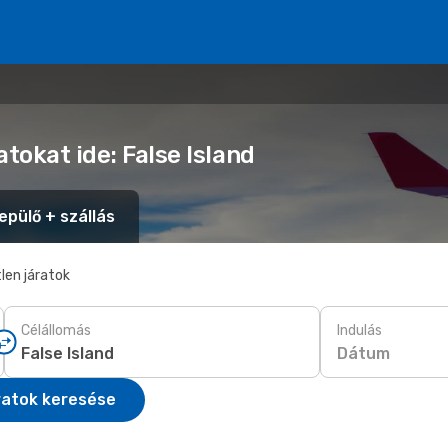
tokat ide: False Island
epülő + szállás
len járatok
Célállomás
Indulás
Dátum
ratok keresése