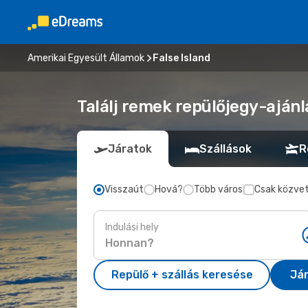
Amerikai Egyesült Államok
False Island
Találj remek repülőjegy-ajánla
Járatok
Szállások
R
Visszaút
Hová?
Több város
Csak közvet
Indulási hely
Repülő + szállás keresése
Já