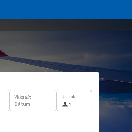
Utasok
Visszaút
Dátum
1