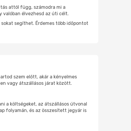
ztás attól függ, számodra mi a
y valóban élvezhesd az úti célt.
 sokat segíthet. Érdemes több időpontot
 tartod szem előtt, akár a kényelmes
n vagy átszállásos járat között.
i a költségeket, az átszállásos útvonal
p folyamán, és az összesített jegyár is