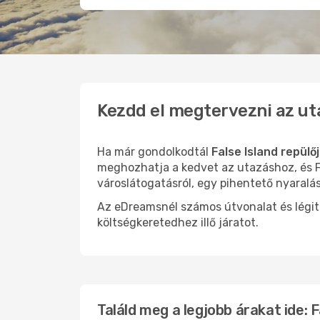
Kezdd el megtervezni az ut
Ha már gondolkodtál
False Island repülő
meghozhatja a kedvet az utazáshoz, és Fa
városlátogatásról, egy pihentető nyaralá
Az eDreamsnél számos útvonalat és légit
költségkeretedhez illő járatot.
Találd meg a legjobb árakat ide: F