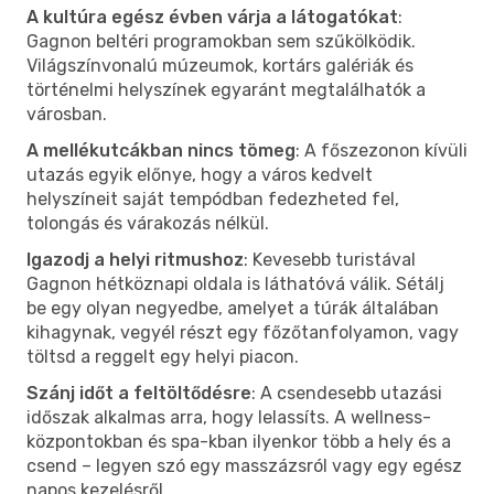
A kultúra egész évben várja a látogatókat
:
Gagnon beltéri programokban sem szűkölködik.
Világszínvonalú múzeumok, kortárs galériák és
történelmi helyszínek egyaránt megtalálhatók a
városban.
A mellékutcákban nincs tömeg
: A főszezonon kívüli
utazás egyik előnye, hogy a város kedvelt
helyszíneit saját tempódban fedezheted fel,
tolongás és várakozás nélkül.
Igazodj a helyi ritmushoz
: Kevesebb turistával
Gagnon hétköznapi oldala is láthatóvá válik. Sétálj
be egy olyan negyedbe, amelyet a túrák általában
kihagynak, vegyél részt egy főzőtanfolyamon, vagy
töltsd a reggelt egy helyi piacon.
Szánj időt a feltöltődésre
: A csendesebb utazási
időszak alkalmas arra, hogy lelassíts. A wellness-
központokban és spa-kban ilyenkor több a hely és a
csend – legyen szó egy masszázsról vagy egy egész
napos kezelésről.