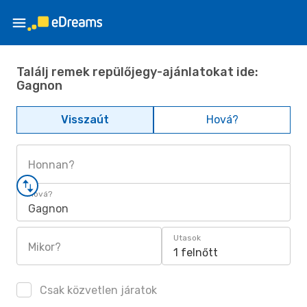
Találj remek repülőjegy-ajánlatokat ide:
Gagnon
Visszaút
Hová?
Honnan?
Hová?
Gagnon
Utasok
Mikor?
1 felnőtt
Csak közvetlen járatok