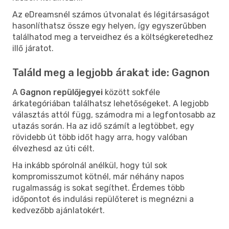
Az eDreamsnél számos útvonalat és légitársaságot
hasonlíthatsz össze egy helyen, így egyszerűbben
találhatod meg a terveidhez és a költségkeretedhez
illő járatot.
Találd meg a legjobb árakat ide: Gagnon
A
Gagnon repülőjegyei
között sokféle
árkategóriában találhatsz lehetőségeket. A legjobb
választás attól függ, számodra mi a legfontosabb az
utazás során. Ha az idő számít a legtöbbet, egy
rövidebb út több időt hagy arra, hogy valóban
élvezhesd az úti célt.
Ha inkább spórolnál anélkül, hogy túl sok
kompromisszumot kötnél, már néhány napos
rugalmasság is sokat segíthet. Érdemes több
időpontot és indulási repülőteret is megnézni a
kedvezőbb ajánlatokért.