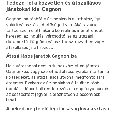
Fedezd fel a közvetlen és átszállásos
járatokat ide: Gagnon
Gagnon-ba többféle útvonalon is eljuthatsz, így
valódi választási lehetőséged van. Akár az árat
tartod szem előtt, akár a kényelmes menetrendet
keresed, az indulási városodtól és az utazási
dátumoktól függően választhatsz közvetlen vagy
átszállásos járat között.
Átszállásos járatok Gagnon-ba
Ha a városodból nem indulnak közvetlen járatok
Gagnon-ba, vagy szeretnéd alacsonyabban tartani a
költségeket, az átszállásos útvonal megfontolásra
érdemes. Ezeken az útvonalakon általában több
indulási időpont áll rendelkezésre a nap folyamán, és
az összesített jegyár is érezhetően alacsonyabb
lehet.
A neked megfelelő légitársaság kiválasztása