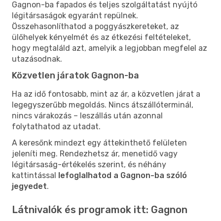
Gagnon-ba fapados és teljes szolgáltatást nyújtó
légitársaságok egyaránt repülnek.
Összehasonlíthatod a poggyászkereteket, az
ülőhelyek kényelmét és az étkezési feltételeket,
hogy megtaláld azt, amelyik a legjobban megfelel az
utazásodnak.
Közvetlen járatok Gagnon-ba
Ha az idő fontosabb, mint az ár, a közvetlen járat a
legegyszerűbb megoldás. Nincs átszállóterminál,
nincs várakozás – leszállás után azonnal
folytathatod az utadat.
A keresőnk mindezt egy áttekinthető felületen
jeleníti meg. Rendezhetsz ár, menetidő vagy
légitársaság-értékelés szerint, és néhány
kattintással
lefoglalhatod a Gagnon-ba szóló
jegyedet
.
Látnivalók és programok itt: Gagnon