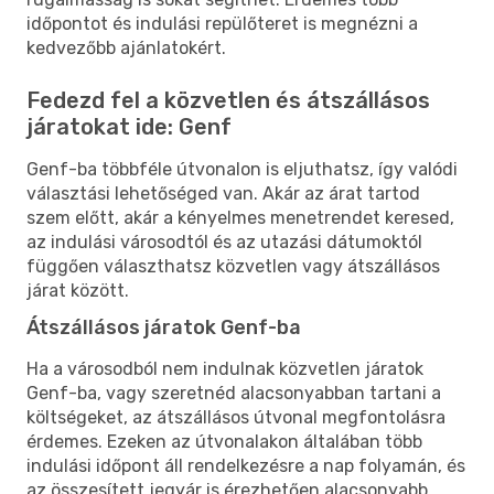
időpontot és indulási repülőteret is megnézni a
kedvezőbb ajánlatokért.
Fedezd fel a közvetlen és átszállásos
járatokat ide: Genf
Genf-ba többféle útvonalon is eljuthatsz, így valódi
választási lehetőséged van. Akár az árat tartod
szem előtt, akár a kényelmes menetrendet keresed,
az indulási városodtól és az utazási dátumoktól
függően választhatsz közvetlen vagy átszállásos
járat között.
Átszállásos járatok Genf-ba
Ha a városodból nem indulnak közvetlen járatok
Genf-ba, vagy szeretnéd alacsonyabban tartani a
költségeket, az átszállásos útvonal megfontolásra
érdemes. Ezeken az útvonalakon általában több
indulási időpont áll rendelkezésre a nap folyamán, és
az összesített jegyár is érezhetően alacsonyabb