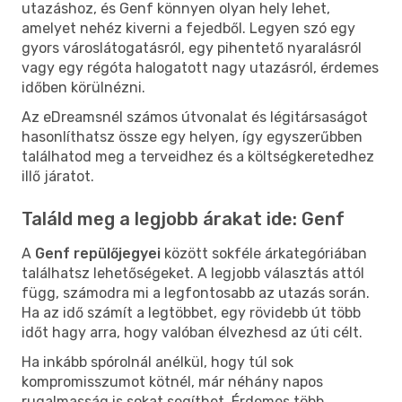
utazáshoz, és Genf könnyen olyan hely lehet,
amelyet nehéz kiverni a fejedből. Legyen szó egy
gyors városlátogatásról, egy pihentető nyaralásról
vagy egy régóta halogatott nagy utazásról, érdemes
időben körülnézni.
Az eDreamsnél számos útvonalat és légitársaságot
hasonlíthatsz össze egy helyen, így egyszerűbben
találhatod meg a terveidhez és a költségkeretedhez
illő járatot.
Találd meg a legjobb árakat ide: Genf
A
Genf repülőjegyei
között sokféle árkategóriában
találhatsz lehetőségeket. A legjobb választás attól
függ, számodra mi a legfontosabb az utazás során.
Ha az idő számít a legtöbbet, egy rövidebb út több
időt hagy arra, hogy valóban élvezhesd az úti célt.
Ha inkább spórolnál anélkül, hogy túl sok
kompromisszumot kötnél, már néhány napos
rugalmasság is sokat segíthet. Érdemes több