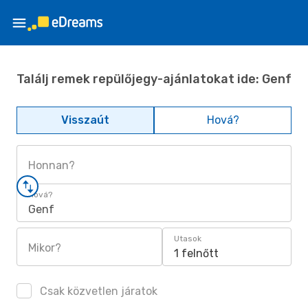
Találj remek repülőjegy-ajánlatokat ide: Genf
Visszaút
Hová?
Honnan?
Hová?
Genf
Utasok
Mikor?
1 felnőtt
Csak közvetlen járatok