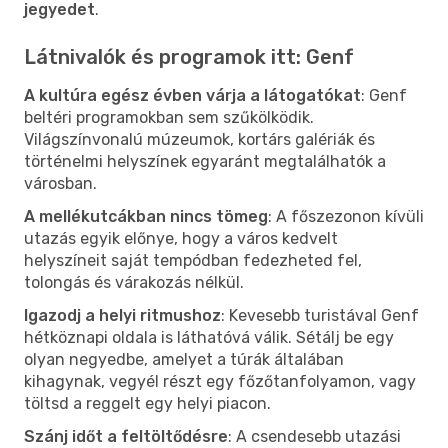
jegyedet
.
Látnivalók és programok itt: Genf
A kultúra egész évben várja a látogatókat
: Genf
beltéri programokban sem szűkölködik.
Világszínvonalú múzeumok, kortárs galériák és
történelmi helyszínek egyaránt megtalálhatók a
városban.
A mellékutcákban nincs tömeg
: A főszezonon kívüli
utazás egyik előnye, hogy a város kedvelt
helyszíneit saját tempódban fedezheted fel,
tolongás és várakozás nélkül.
Igazodj a helyi ritmushoz
: Kevesebb turistával Genf
hétköznapi oldala is láthatóvá válik. Sétálj be egy
olyan negyedbe, amelyet a túrák általában
kihagynak, vegyél részt egy főzőtanfolyamon, vagy
töltsd a reggelt egy helyi piacon.
Szánj időt a feltöltődésre
: A csendesebb utazási