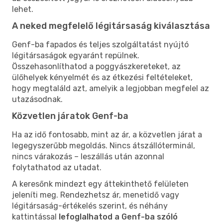
lehet.
A neked megfelelő légitársaság kiválasztása
Genf-ba fapados és teljes szolgáltatást nyújtó
légitársaságok egyaránt repülnek.
Összehasonlíthatod a poggyászkereteket, az
ülőhelyek kényelmét és az étkezési feltételeket,
hogy megtaláld azt, amelyik a legjobban megfelel az
utazásodnak.
Közvetlen járatok Genf-ba
Ha az idő fontosabb, mint az ár, a közvetlen járat a
legegyszerűbb megoldás. Nincs átszállóterminál,
nincs várakozás – leszállás után azonnal
folytathatod az utadat.
A keresőnk mindezt egy áttekinthető felületen
jeleníti meg. Rendezhetsz ár, menetidő vagy
légitársaság-értékelés szerint, és néhány
kattintással
lefoglalhatod a Genf-ba szóló