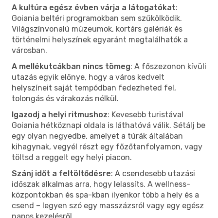
A kultúra egész évben várja a látogatókat
:
Goiania beltéri programokban sem szűkölködik.
Világszínvonalú múzeumok, kortárs galériák és
történelmi helyszínek egyaránt megtalálhatók a
városban.
A mellékutcákban nincs tömeg
: A főszezonon kívüli
utazás egyik előnye, hogy a város kedvelt
helyszíneit saját tempódban fedezheted fel,
tolongás és várakozás nélkül.
Igazodj a helyi ritmushoz
: Kevesebb turistával
Goiania hétköznapi oldala is láthatóvá válik. Sétálj be
egy olyan negyedbe, amelyet a túrák általában
kihagynak, vegyél részt egy főzőtanfolyamon, vagy
töltsd a reggelt egy helyi piacon.
Szánj időt a feltöltődésre
: A csendesebb utazási
időszak alkalmas arra, hogy lelassíts. A wellness-
központokban és spa-kban ilyenkor több a hely és a
csend – legyen szó egy masszázsról vagy egy egész
napos kezelésről.