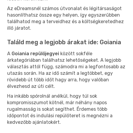
Az eDreamsnél számos útvonalat és légitársaságot
hasonlíthatsz össze egy helyen, így egyszerűbben
találhatod meg a terveidhez és a költségkeretedhez
illő járatot.
Találd meg a legjobb árakat ide: Goiania
A
Goiania repülőjegyei
között sokféle
árkategóriában találhatsz lehetőségeket. A legjobb
választás attól függ, számodra mi a legfontosabb az
utazás során. Ha az idő számít a legtöbbet, egy
rövidebb út több időt hagy arra, hogy valóban
élvezhesd az úti célt.
Ha inkább spórolnál anélkül, hogy túl sok
kompromisszumot kötnél, már néhány napos
rugalmasság is sokat segíthet. Érdemes több
időpontot és indulási repülőteret is megnézni a
kedvezőbb ajánlatokért.