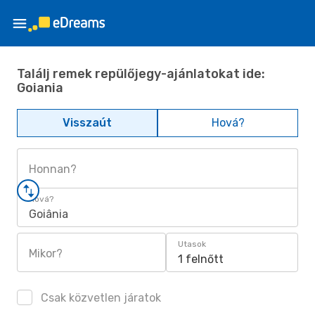
Találj remek repülőjegy-ajánlatokat ide:
Goiania
Visszaút
Hová?
Honnan?
Hová?
Goiânia
Utasok
Mikor?
1 felnőtt
Csak közvetlen járatok