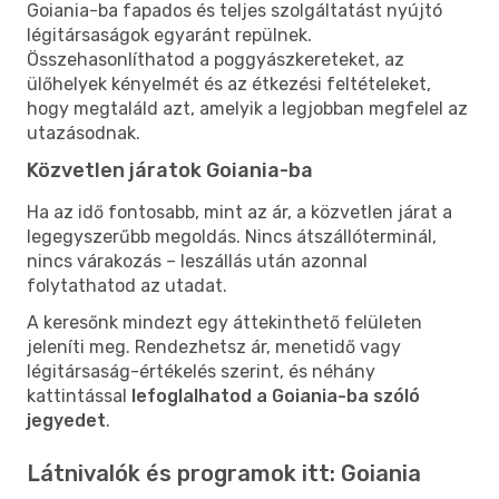
Goiania-ba fapados és teljes szolgáltatást nyújtó
légitársaságok egyaránt repülnek.
Összehasonlíthatod a poggyászkereteket, az
ülőhelyek kényelmét és az étkezési feltételeket,
hogy megtaláld azt, amelyik a legjobban megfelel az
utazásodnak.
Közvetlen járatok Goiania-ba
Ha az idő fontosabb, mint az ár, a közvetlen járat a
legegyszerűbb megoldás. Nincs átszállóterminál,
nincs várakozás – leszállás után azonnal
folytathatod az utadat.
A keresőnk mindezt egy áttekinthető felületen
jeleníti meg. Rendezhetsz ár, menetidő vagy
légitársaság-értékelés szerint, és néhány
kattintással
lefoglalhatod a Goiania-ba szóló
jegyedet
.
Látnivalók és programok itt: Goiania