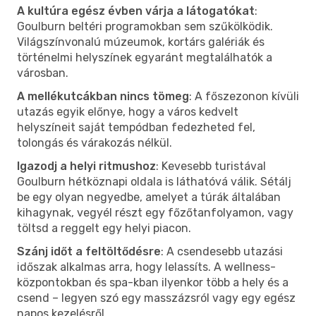
A kultúra egész évben várja a látogatókat
:
Goulburn beltéri programokban sem szűkölködik.
Világszínvonalú múzeumok, kortárs galériák és
történelmi helyszínek egyaránt megtalálhatók a
városban.
A mellékutcákban nincs tömeg
: A főszezonon kívüli
utazás egyik előnye, hogy a város kedvelt
helyszíneit saját tempódban fedezheted fel,
tolongás és várakozás nélkül.
Igazodj a helyi ritmushoz
: Kevesebb turistával
Goulburn hétköznapi oldala is láthatóvá válik. Sétálj
be egy olyan negyedbe, amelyet a túrák általában
kihagynak, vegyél részt egy főzőtanfolyamon, vagy
töltsd a reggelt egy helyi piacon.
Szánj időt a feltöltődésre
: A csendesebb utazási
időszak alkalmas arra, hogy lelassíts. A wellness-
központokban és spa-kban ilyenkor több a hely és a
csend – legyen szó egy masszázsról vagy egy egész
napos kezelésről.