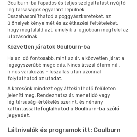
Goulburn-ba fapados és teljes szolgáltatást nyújtó
légitársaságok egyaránt repülnek.
Összehasonlíthatod a poggyászkereteket, az
ülőhelyek kényelmét és az étkezési feltételeket,
hogy megtaláld azt, amelyik a legjobban megfelel az
utazásodnak.
Közvetlen járatok Goulburn-ba
Ha az idő fontosabb, mint az ár, a közvetlen járat a
legegyszerűbb megoldás. Nincs átszállóterminál,
nincs várakozás – leszállás után azonnal
folytathatod az utadat.
A keresőnk mindezt egy áttekinthető felületen
jeleníti meg. Rendezhetsz ár, menetidő vagy
légitársaság-értékelés szerint, és néhány
kattintással
lefoglalhatod a Goulburn-ba szóló
jegyedet
.
Látnivalók és programok itt: Goulburn