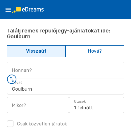
Találj remek repülőjegy-ajánlatokat ide:
Goulburn
Visszaút
Hová?
Honnan?
Hová?
Goulburn
Utasok
Mikor?
1 felnőtt
Csak közvetlen járatok