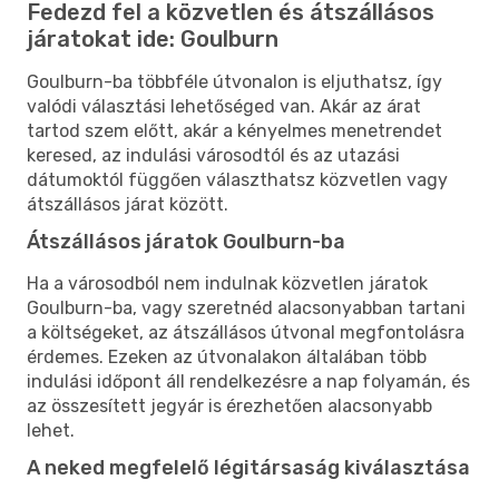
Fedezd fel a közvetlen és átszállásos
járatokat ide: Goulburn
Goulburn-ba többféle útvonalon is eljuthatsz, így
valódi választási lehetőséged van. Akár az árat
tartod szem előtt, akár a kényelmes menetrendet
keresed, az indulási városodtól és az utazási
dátumoktól függően választhatsz közvetlen vagy
átszállásos járat között.
Átszállásos járatok Goulburn-ba
Ha a városodból nem indulnak közvetlen járatok
Goulburn-ba, vagy szeretnéd alacsonyabban tartani
a költségeket, az átszállásos útvonal megfontolásra
érdemes. Ezeken az útvonalakon általában több
indulási időpont áll rendelkezésre a nap folyamán, és
az összesített jegyár is érezhetően alacsonyabb
lehet.
A neked megfelelő légitársaság kiválasztása