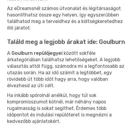
Az eDreamsnél számos útvonalat és légitársaságot
hasonlíthatsz össze egy helyen, így egyszerűbben
találhatod meg a terveidhez és a költségkeretedhez
illő járatot.
Találd meg a legjobb árakat ide: Goulburn
A
Goulburn repülőjegyei
között sokféle
árkategóriában találhatsz lehetőségeket. A legjobb
választás attól függ, számodra mi a legfontosabb az
utazás során. Ha az idő számít a legtöbbet, egy
rövidebb út több időt hagy arra, hogy valóban
élvezhesd az úti célt.
Ha inkább spórolnál anélkül, hogy túl sok
kompromisszumot kötnél, már néhány napos
rugalmasság is sokat segíthet. Érdemes több
időpontot és indulási repülőteret is megnézni a
kedvezőbb ajánlatokért.