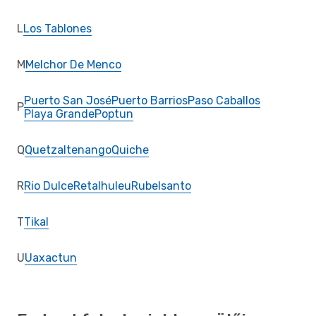
L
Los Tablones
M
Melchor De Menco
Puerto San José
Puerto Barrios
Paso Caballos
P
Playa Grande
Poptun
Q
Quetzaltenango
Quiche
R
Rio Dulce
Retalhuleu
Rubelsanto
T
Tikal
U
Uaxactun