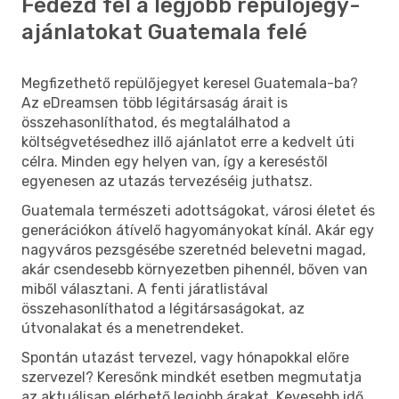
Fedezd fel a legjobb repülőjegy-
ajánlatokat Guatemala felé
Megfizethető repülőjegyet keresel Guatemala-ba?
Az eDreamsen több légitársaság árait is
összehasonlíthatod, és megtalálhatod a
költségvetésedhez illő ajánlatot erre a kedvelt úti
célra. Minden egy helyen van, így a kereséstől
egyenesen az utazás tervezéséig juthatsz.
Guatemala természeti adottságokat, városi életet és
generációkon átívelő hagyományokat kínál. Akár egy
nagyváros pezsgésébe szeretnéd belevetni magad,
akár csendesebb környezetben pihennél, bőven van
miből választani. A fenti járatlistával
összehasonlíthatod a légitársaságokat, az
útvonalakat és a menetrendeket.
Spontán utazást tervezel, vagy hónapokkal előre
szervezel? Keresőnk mindkét esetben megmutatja
az aktuálisan elérhető legjobb árakat. Kevesebb idő