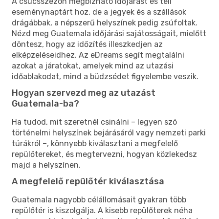
A csúcsszezon megbízható időjárást és teli
eseménynaptárt hoz, de a jegyek és a szállások
drágábbak, a népszerű helyszínek pedig zsúfoltak.
Nézd meg Guatemala időjárási sajátosságait, mielőtt
döntesz, hogy az időzítés illeszkedjen az
elképzeléseidhez. Az eDreams segít megtalálni
azokat a járatokat, amelyek mind az utazási
időablakodat, mind a büdzsédet figyelembe veszik.
Hogyan szervezd meg az utazást
Guatemala-ba?
Ha tudod, mit szeretnél csinálni – legyen szó
történelmi helyszínek bejárásáról vagy nemzeti parki
túrákról –, könnyebb kiválasztani a megfelelő
repülőtereket, és megtervezni, hogyan közlekedsz
majd a helyszínen.
A megfelelő repülőtér kiválasztása
Guatemala nagyobb célállomásait gyakran több
repülőtér is kiszolgálja. A kisebb repülőterek néha