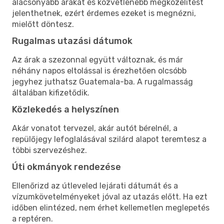
alacsonyabb árakat és közvetlenebb megközelítést
jelenthetnek, ezért érdemes ezeket is megnézni,
mielőtt döntesz.
Rugalmas utazási dátumok
Az árak a szezonnal együtt változnak, és már
néhány napos eltolással is érezhetően olcsóbb
jegyhez juthatsz Guatemala-ba. A rugalmasság
általában kifizetődik.
Közlekedés a helyszínen
Akár vonatot tervezel, akár autót bérelnél, a
repülőjegy lefoglalásával szilárd alapot teremtesz a
többi szervezéshez.
Úti okmányok rendezése
Ellenőrizd az útleveled lejárati dátumát és a
vízumkövetelményeket jóval az utazás előtt. Ha ezt
időben elintézed, nem érhet kellemetlen meglepetés
a reptéren.