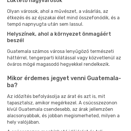
Lüktető nagyvárosok
Olyan városok, ahol a művészet, a vásárlás, az
étkezés és az éjszakai élet mind összefonódik, és a
tempó napnyugta után sem lassul.
Helyszínek, ahol a környezet önmagáért
beszél
Guatemala számos városa lenyűgöző természeti
háttérrel, tengerparti kilátással vagy közvetlenül az
óváros mögé magasodó hegyekkel rendelkezik.
Mikor érdemes jegyet venni Guatemala-
ba?
Az időzítés befolyásolja az árat és azt is, mit
tapasztalsz, amikor megérkezel. A csúcsszezonon
kívül Guatemala csendesebb, az árak jellemzően
alacsonyabbak, és jobban megismerheted, milyen a
hely valójában.