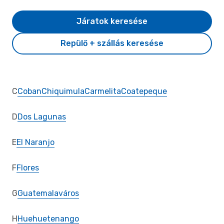
Járatok keresése
Repülő + szállás keresése
C
Coban
Chiquimula
Carmelita
Coatepeque
D
Dos Lagunas
E
El Naranjo
F
Flores
G
Guatemalaváros
H
Huehuetenango