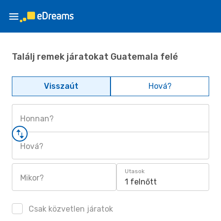
Találj remek járatokat Guatemala felé
Visszaút
Hová?
Honnan?
Hová?
Utasok
Mikor?
1 felnőtt
Csak közvetlen járatok