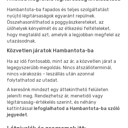
Hambantota-ba fapados és teljes szolgáltatást
nyújtó légitársaságok egyaránt repülnek.
Összehasonlíthatod a poggyászkereteket, az
ülőhelyek kényelmét és az étkezési feltételeket,
hogy megtaláld azt, amelyik a legjobban megfelel az
utazásodnak.
Közvetlen járatok Hambantota-ba
Ha az idő fontosabb, mint az ár, a közvetlen járat a
legegyszerűbb megoldás. Nincs átszállóterminál,
nincs várakozás – leszállás után azonnal
folytathatod az utadat.
A keresőnk mindezt egy áttekinthető felületen
jeleníti meg. Rendezhetsz ár, menetidő vagy
légitársaság-értékelés szerint, és néhány
kattintással
lefoglalhatod a Hambantota-ba szóló
jegyedet
.