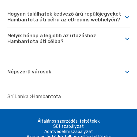
Hogyan találhatok kedvező árú repülőjegyeket
Hambantota úti célra az eDreams webhelyén?
Melyik hónap a legjobb az utazáshoz
Hambantota úti célba?
Népszerű városok
Srí Lanka
Hambantota
Általános szerződési feltételek
Sütiszabályzat
Adatvédelmi szabályzat
A promóciós kódok felhasználási feltételei