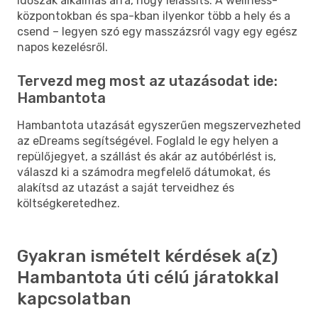
időszak alkalmas arra, hogy lelassíts. A wellness-
központokban és spa-kban ilyenkor több a hely és a
csend – legyen szó egy masszázsról vagy egy egész
napos kezelésről.
Tervezd meg most az utazásodat ide:
Hambantota
Hambantota utazását egyszerűen megszervezheted
az eDreams segítségével. Foglald le egy helyen a
repülőjegyet, a szállást és akár az autóbérlést is,
válaszd ki a számodra megfelelő dátumokat, és
alakítsd az utazást a saját terveidhez és
költségkeretedhez.
Gyakran ismételt kérdések a(z)
Hambantota úti célú járatokkal
kapcsolatban