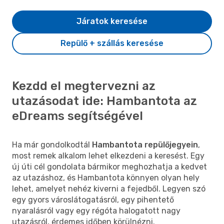
Járatok keresése
Repülő + szállás keresése
Kezdd el megtervezni az
utazásodat ide: Hambantota az
eDreams segítségével
Ha már gondolkodtál
Hambantota repülőjegyein
,
most remek alkalom lehet elkezdeni a keresést. Egy
új úti cél gondolata bármikor meghozhatja a kedvet
az utazáshoz, és Hambantota könnyen olyan hely
lehet, amelyet nehéz kiverni a fejedből. Legyen szó
egy gyors városlátogatásról, egy pihentető
nyaralásról vagy egy régóta halogatott nagy
utazásról, érdemes időben körülnézni.