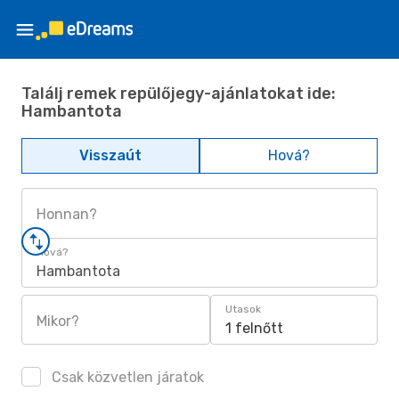
Találj remek repülőjegy-ajánlatokat ide:
Hambantota
Visszaút
Hová?
Honnan?
Hová?
Hambantota
Utasok
Mikor?
1 felnőtt
Csak közvetlen járatok