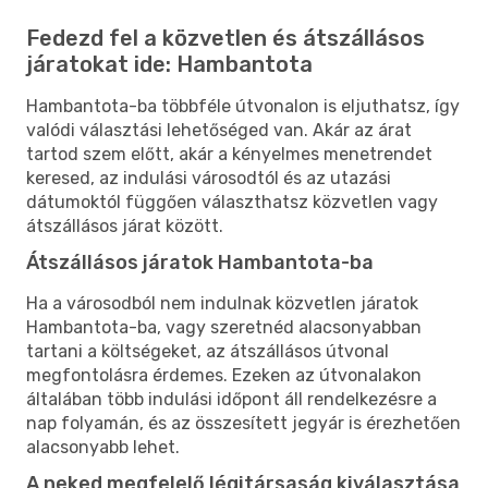
Fedezd fel a közvetlen és átszállásos
járatokat ide: Hambantota
Hambantota-ba többféle útvonalon is eljuthatsz, így
valódi választási lehetőséged van. Akár az árat
tartod szem előtt, akár a kényelmes menetrendet
keresed, az indulási városodtól és az utazási
dátumoktól függően választhatsz közvetlen vagy
átszállásos járat között.
Átszállásos járatok Hambantota-ba
Ha a városodból nem indulnak közvetlen járatok
Hambantota-ba, vagy szeretnéd alacsonyabban
tartani a költségeket, az átszállásos útvonal
megfontolásra érdemes. Ezeken az útvonalakon
általában több indulási időpont áll rendelkezésre a
nap folyamán, és az összesített jegyár is érezhetően
alacsonyabb lehet.
A neked megfelelő légitársaság kiválasztása