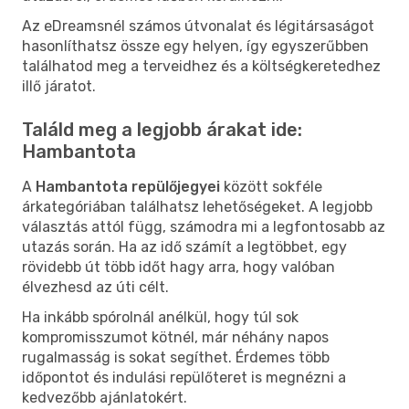
Az eDreamsnél számos útvonalat és légitársaságot
hasonlíthatsz össze egy helyen, így egyszerűbben
találhatod meg a terveidhez és a költségkeretedhez
illő járatot.
Találd meg a legjobb árakat ide:
Hambantota
A
Hambantota repülőjegyei
között sokféle
árkategóriában találhatsz lehetőségeket. A legjobb
választás attól függ, számodra mi a legfontosabb az
utazás során. Ha az idő számít a legtöbbet, egy
rövidebb út több időt hagy arra, hogy valóban
élvezhesd az úti célt.
Ha inkább spórolnál anélkül, hogy túl sok
kompromisszumot kötnél, már néhány napos
rugalmasság is sokat segíthet. Érdemes több
időpontot és indulási repülőteret is megnézni a
kedvezőbb ajánlatokért.