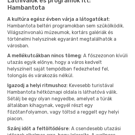
Látnivalók és programok itt:
Hambantota
A kultúra egész évben várja a látogatókat
:
Hambantota beltéri programokban sem szűkölködik.
Világszínvonalú múzeumok, kortárs galériák és
történelmi helyszínek egyaránt megtalálhatók a
városban.
A mellékutcákban nincs tömeg
: A főszezonon kívüli
utazás egyik előnye, hogy a város kedvelt
helyszíneit saját tempódban fedezheted fel,
tolongás és várakozás nélkül.
Igazodj a helyi ritmushoz
: Kevesebb turistával
Hambantota hétköznapi oldala is láthatóvá válik.
Sétálj be egy olyan negyedbe, amelyet a túrák
általában kihagynak, vegyél részt egy
főzőtanfolyamon, vagy töltsd a reggelt egy helyi
piacon.
Szánj időt a feltöltődésre
: A csendesebb utazási