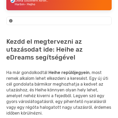
China Southern Airlines
Harbin
- Hejho
Kezdd el megtervezni az
utazásodat ide: Heihe az
eDreams segítségével
Ha már gondolkodtál
Heihe repülőjegyein
, most
remek alkalom lehet elkezdeni a keresést. Egy új úti
cél gondolata bármikor meghozhatja a kedvet az
utazáshoz, és Heihe könnyen olyan hely lehet,
amelyet nehéz kiverni a fejedből. Legyen szó egy
gyors városlátogatásról, egy pihentető nyaralásról
vagy egy régóta halogatott nagy utazásról, érdemes
időben körülnézni.