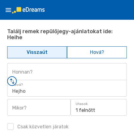
Találj remek repülőjegy-ajánlatokat ide:
Heihe
Visszaút
Hová?
Honnan?
Hová?
Hejho
Utasok
Mikor?
1 felnőtt
Csak közvetlen járatok