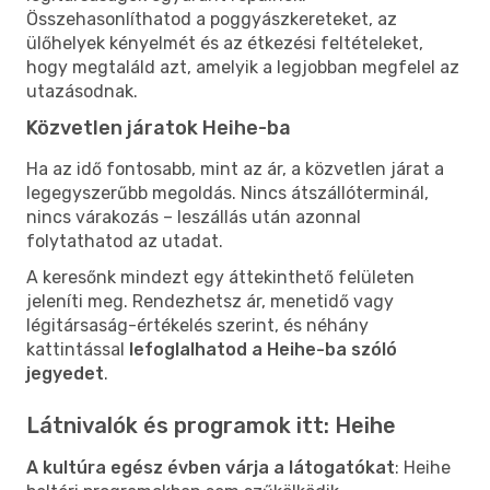
Összehasonlíthatod a poggyászkereteket, az
ülőhelyek kényelmét és az étkezési feltételeket,
hogy megtaláld azt, amelyik a legjobban megfelel az
utazásodnak.
Közvetlen járatok Heihe-ba
Ha az idő fontosabb, mint az ár, a közvetlen járat a
legegyszerűbb megoldás. Nincs átszállóterminál,
nincs várakozás – leszállás után azonnal
folytathatod az utadat.
A keresőnk mindezt egy áttekinthető felületen
jeleníti meg. Rendezhetsz ár, menetidő vagy
légitársaság-értékelés szerint, és néhány
kattintással
lefoglalhatod a Heihe-ba szóló
jegyedet
.
Látnivalók és programok itt: Heihe
A kultúra egész évben várja a látogatókat
: Heihe