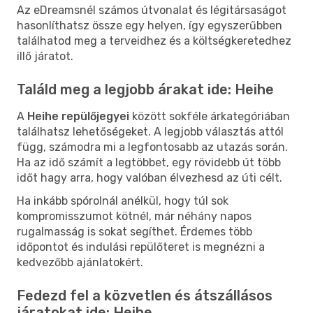
Az eDreamsnél számos útvonalat és légitársaságot
hasonlíthatsz össze egy helyen, így egyszerűbben
találhatod meg a terveidhez és a költségkeretedhez
illő járatot.
Találd meg a legjobb árakat ide: Heihe
A
Heihe repülőjegyei
között sokféle árkategóriában
találhatsz lehetőségeket. A legjobb választás attól
függ, számodra mi a legfontosabb az utazás során.
Ha az idő számít a legtöbbet, egy rövidebb út több
időt hagy arra, hogy valóban élvezhesd az úti célt.
Ha inkább spórolnál anélkül, hogy túl sok
kompromisszumot kötnél, már néhány napos
rugalmasság is sokat segíthet. Érdemes több
időpontot és indulási repülőteret is megnézni a
kedvezőbb ajánlatokért.
Fedezd fel a közvetlen és átszállásos
járatokat ide: Heihe