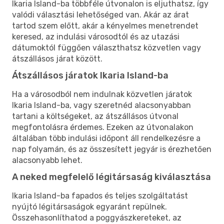
Ikaria Island-ba többféle útvonalon is eljuthatsz, így
valódi választási lehetőséged van. Akár az árat
tartod szem előtt, akár a kényelmes menetrendet
keresed, az indulási városodtól és az utazási
dátumoktól függően választhatsz közvetlen vagy
átszállásos járat között.
Átszállásos járatok Ikaria Island-ba
Ha a városodból nem indulnak közvetlen járatok
Ikaria Island-ba, vagy szeretnéd alacsonyabban
tartani a költségeket, az átszállásos útvonal
megfontolásra érdemes. Ezeken az útvonalakon
általában több indulási időpont áll rendelkezésre a
nap folyamán, és az összesített jegyár is érezhetően
alacsonyabb lehet.
A neked megfelelő légitársaság kiválasztása
Ikaria Island-ba fapados és teljes szolgáltatást
nyújtó légitársaságok egyaránt repülnek.
Összehasonlíthatod a poggyászkereteket, az