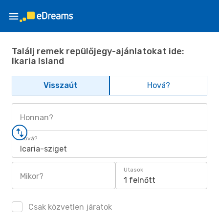
Találj remek repülőjegy-ajánlatokat ide:
Ikaria Island
Visszaút
Hová?
Honnan?
Hová?
Icaria-sziget
Utasok
Mikor?
1 felnőtt
Csak közvetlen járatok