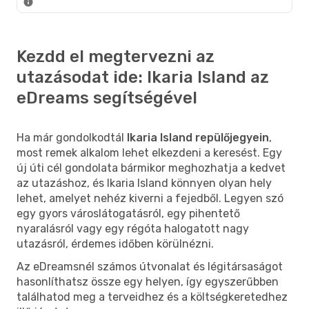
Kezdd el megtervezni az
utazásodat ide: Ikaria Island az
eDreams segítségével
Ha már gondolkodtál
Ikaria Island repülőjegyein
,
most remek alkalom lehet elkezdeni a keresést. Egy
új úti cél gondolata bármikor meghozhatja a kedvet
az utazáshoz, és Ikaria Island könnyen olyan hely
lehet, amelyet nehéz kiverni a fejedből. Legyen szó
egy gyors városlátogatásról, egy pihentető
nyaralásról vagy egy régóta halogatott nagy
utazásról, érdemes időben körülnézni.
Az eDreamsnél számos útvonalat és légitársaságot
hasonlíthatsz össze egy helyen, így egyszerűbben
találhatod meg a terveidhez és a költségkeretedhez