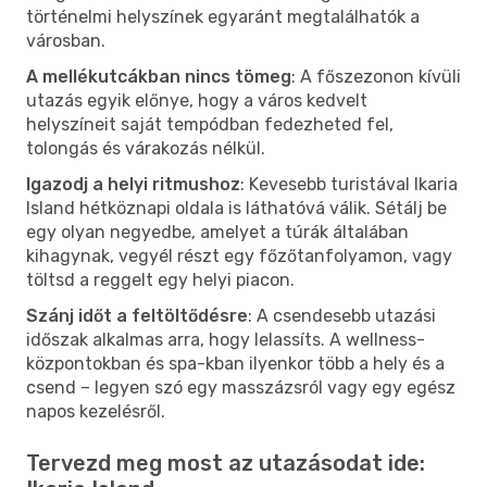
történelmi helyszínek egyaránt megtalálhatók a
városban.
A mellékutcákban nincs tömeg
: A főszezonon kívüli
utazás egyik előnye, hogy a város kedvelt
helyszíneit saját tempódban fedezheted fel,
tolongás és várakozás nélkül.
Igazodj a helyi ritmushoz
: Kevesebb turistával Ikaria
Island hétköznapi oldala is láthatóvá válik. Sétálj be
egy olyan negyedbe, amelyet a túrák általában
kihagynak, vegyél részt egy főzőtanfolyamon, vagy
töltsd a reggelt egy helyi piacon.
Szánj időt a feltöltődésre
: A csendesebb utazási
időszak alkalmas arra, hogy lelassíts. A wellness-
központokban és spa-kban ilyenkor több a hely és a
csend – legyen szó egy masszázsról vagy egy egész
napos kezelésről.
Tervezd meg most az utazásodat ide: