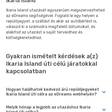
Ikaria Island
Ikaria Island utazását egyszerűen megszervezheted
az eDreams segítségével. Foglald le egy helyen a
repülőjegyet, a szállást és akár az autóbérlést is,
válaszd ki a számodra megfelelő dátumokat, és
alakítsd az utazást a saját terveidhez és
költségkeretedhez.
Gyakran ismételt kérdések a(z)
Ikaria Island úti célú járatokkal
kapcsolatban
Hogyan találhatok kedvező árú repülőjegyeket
Ikaria Island úti célra az eDreams webhelyén?
Melyik hónap a legjobb az utazáshoz Ikaria
Island úti célba?