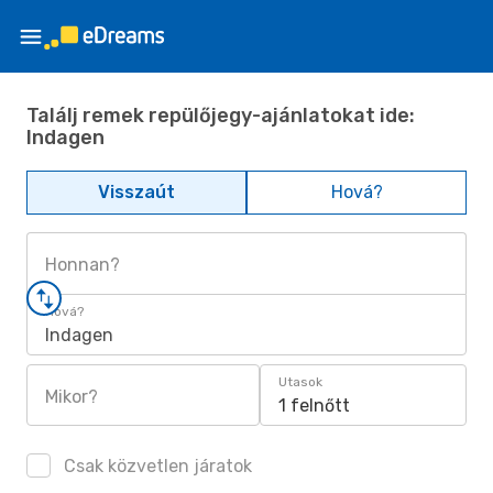
Találj remek repülőjegy-ajánlatokat ide:
Indagen
Visszaút
Hová?
Honnan?
Hová?
Indagen
Utasok
Mikor?
1 felnőtt
Csak közvetlen járatok