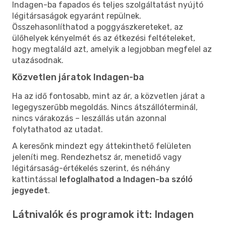
Indagen-ba fapados és teljes szolgáltatást nyújtó
légitársaságok egyaránt repülnek.
Összehasonlíthatod a poggyászkereteket, az
ülőhelyek kényelmét és az étkezési feltételeket,
hogy megtaláld azt, amelyik a legjobban megfelel az
utazásodnak.
Közvetlen járatok Indagen-ba
Ha az idő fontosabb, mint az ár, a közvetlen járat a
legegyszerűbb megoldás. Nincs átszállóterminál,
nincs várakozás – leszállás után azonnal
folytathatod az utadat.
A keresőnk mindezt egy áttekinthető felületen
jeleníti meg. Rendezhetsz ár, menetidő vagy
légitársaság-értékelés szerint, és néhány
kattintással
lefoglalhatod a Indagen-ba szóló
jegyedet
.
Látnivalók és programok itt: Indagen