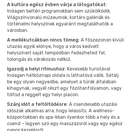
A kultúra egész évben várja a látogatókat
:
Indagen beltéri programokban sem szűkölködik.
Világszínvonalú múzeumok, kortárs galériák és
történelmi helyszínek egyaránt megtalálhatók a
városban.
A mellékutcákban nincs tömeg
: A főszezonon kívüli
utazás egyik előnye, hogy a város kedvelt
helyszíneit saját tempódban fedezheted fel,
tolongás és várakozás nélkül.
Igazodj a helyi ritmushoz
: Kevesebb turistával
Indagen hétköznapi oldala is láthatóvá válik. Sétálj
be egy olyan negyedbe, amelyet a túrák általában
kihagynak, vegyél részt egy főzőtanfolyamon, vagy
töltsd a reggelt egy helyi piacon.
Szánj időt a feltöltődésre
: A csendesebb utazási
időszak alkalmas arra, hogy lelassíts. A wellness-
központokban és spa-kban ilyenkor több a hely és a
csend – legyen szó egy masszázsról vagy egy egész
napos kezelésről.