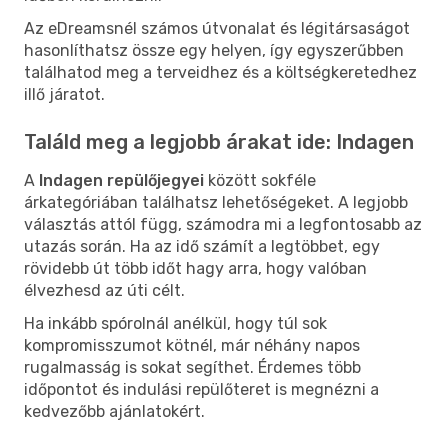
Az eDreamsnél számos útvonalat és légitársaságot
hasonlíthatsz össze egy helyen, így egyszerűbben
találhatod meg a terveidhez és a költségkeretedhez
illő járatot.
Találd meg a legjobb árakat ide: Indagen
A
Indagen repülőjegyei
között sokféle
árkategóriában találhatsz lehetőségeket. A legjobb
választás attól függ, számodra mi a legfontosabb az
utazás során. Ha az idő számít a legtöbbet, egy
rövidebb út több időt hagy arra, hogy valóban
élvezhesd az úti célt.
Ha inkább spórolnál anélkül, hogy túl sok
kompromisszumot kötnél, már néhány napos
rugalmasság is sokat segíthet. Érdemes több
időpontot és indulási repülőteret is megnézni a
kedvezőbb ajánlatokért.