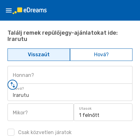
Találj remek repülőjegy-ajánlatokat ide:
Irarutu
Visszaút
Hová?
Honnan?
Hová?
Irarutu
Utasok
Mikor?
1 felnőtt
Csak közvetlen járatok