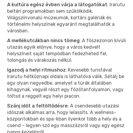
A kultúra egész évben várja a látogatókat
: Irarutu
beltéri programokban sem szűkölködik.
Világszínvonalú múzeumok, kortárs galériák és
történelmi helyszínek egyaránt megtalálhatók a
városban.
A mellékutcákban nincs tömeg
: A főszezonon kívüli
utazás egyik előnye, hogy a város kedvelt
helyszíneit saját tempódban fedezheted fel,
tolongás és várakozás nélkül.
Igazodj a helyi ritmushoz
: Kevesebb turistával
Irarutu hétköznapi oldala is láthatóvá válik. Sétálj be
egy olyan negyedbe, amelyet a túrák általában
kihagynak, vegyél részt egy főzőtanfolyamon, vagy
töltsd a reggelt egy helyi piacon.
Szánj időt a feltöltődésre
: A csendesebb utazási
időszak alkalmas arra, hogy lelassíts. A wellness-
központokban és spa-kban ilyenkor több a hely és a
csend – legyen szó egy masszázsról vagy egy egész
napos kezelésről.