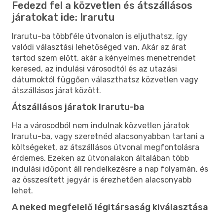
Fedezd fel a közvetlen és átszállásos
járatokat ide: Irarutu
Irarutu-ba többféle útvonalon is eljuthatsz, így
valódi választási lehetőséged van. Akár az árat
tartod szem előtt, akár a kényelmes menetrendet
keresed, az indulási városodtól és az utazási
dátumoktól függően választhatsz közvetlen vagy
átszállásos járat között.
Átszállásos járatok Irarutu-ba
Ha a városodból nem indulnak közvetlen járatok
Irarutu-ba, vagy szeretnéd alacsonyabban tartani a
költségeket, az átszállásos útvonal megfontolásra
érdemes. Ezeken az útvonalakon általában több
indulási időpont áll rendelkezésre a nap folyamán, és
az összesített jegyár is érezhetően alacsonyabb
lehet.
A neked megfelelő légitársaság kiválasztása