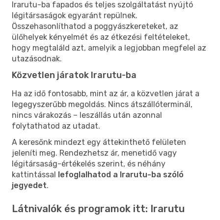
Irarutu-ba fapados és teljes szolgáltatást nyújtó
légitársaságok egyaránt repülnek.
Összehasonlíthatod a poggyászkereteket, az
ülőhelyek kényelmét és az étkezési feltételeket,
hogy megtaláld azt, amelyik a legjobban megfelel az
utazásodnak.
Közvetlen járatok Irarutu-ba
Ha az idő fontosabb, mint az ár, a közvetlen járat a
legegyszerűbb megoldás. Nincs átszállóterminál,
nincs várakozás – leszállás után azonnal
folytathatod az utadat.
A keresőnk mindezt egy áttekinthető felületen
jeleníti meg. Rendezhetsz ár, menetidő vagy
légitársaság-értékelés szerint, és néhány
kattintással
lefoglalhatod a Irarutu-ba szóló
jegyedet
.
Látnivalók és programok itt: Irarutu