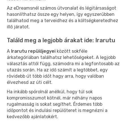
Az eDreamsnél számos útvonalat és légitársaságot
hasonlíthatsz össze egy helyen, így egyszerűbben
találhatod meg a terveidhez és a költségkeretedhez
illő járatot.
Találd meg a legjobb árakat ide: Irarutu
A
Irarutu repülőjegyei
között sokféle
árkategóriában találhatsz lehetőségeket. A legjobb
választás attól függ, számodra mi a legfontosabb az
utazás során. Ha az idő számít a legtöbbet, egy
rövidebb út több időt hagy arra, hogy valóban
élvezhesd az úti célt.
Ha inkább spórolnál anélkül, hogy túl sok
kompromisszumot kötnél, már néhány napos
rugalmasság is sokat segíthet. Érdemes több
időpontot és indulási repülőteret is megnézni a
kedvezőbb ajánlatokért.