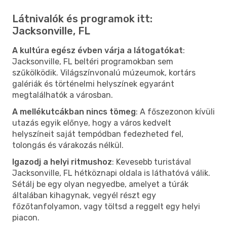
Látnivalók és programok itt:
Jacksonville, FL
A kultúra egész évben várja a látogatókat
:
Jacksonville, FL beltéri programokban sem
szűkölködik. Világszínvonalú múzeumok, kortárs
galériák és történelmi helyszínek egyaránt
megtalálhatók a városban.
A mellékutcákban nincs tömeg
: A főszezonon kívüli
utazás egyik előnye, hogy a város kedvelt
helyszíneit saját tempódban fedezheted fel,
tolongás és várakozás nélkül.
Igazodj a helyi ritmushoz
: Kevesebb turistával
Jacksonville, FL hétköznapi oldala is láthatóvá válik.
Sétálj be egy olyan negyedbe, amelyet a túrák
általában kihagynak, vegyél részt egy
főzőtanfolyamon, vagy töltsd a reggelt egy helyi
piacon.