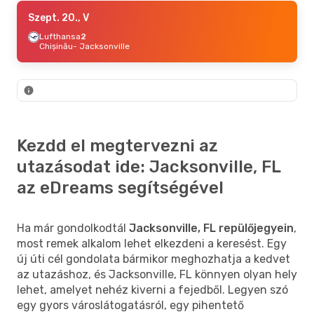
Aug. 24., H
Szept. 20., V
- Aug. 27., Cs
American Airlines
Lufthansa
2
1
Newark
Chișinău
- Jacksonville
- Jacksonville
Frontier Airlines
1
Jacksonville
- Newark
Szept. 5., Szo
- Szept. 11., P
American Airlines
1
Spokane
- Jacksonville
American Airlines
1
Kezdd el megtervezni az
Jacksonville
- Spokane
utazásodat ide: Jacksonville, FL
az eDreams segítségével
Ha már gondolkodtál
Jacksonville, FL repülőjegyein
,
most remek alkalom lehet elkezdeni a keresést. Egy
új úti cél gondolata bármikor meghozhatja a kedvet
az utazáshoz, és Jacksonville, FL könnyen olyan hely
lehet, amelyet nehéz kiverni a fejedből. Legyen szó
egy gyors városlátogatásról, egy pihentető