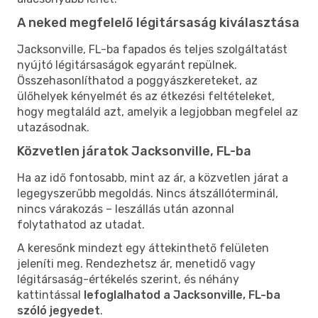
A neked megfelelő légitársaság kiválasztása
Jacksonville, FL-ba fapados és teljes szolgáltatást
nyújtó légitársaságok egyaránt repülnek.
Összehasonlíthatod a poggyászkereteket, az
ülőhelyek kényelmét és az étkezési feltételeket,
hogy megtaláld azt, amelyik a legjobban megfelel az
utazásodnak.
Közvetlen járatok Jacksonville, FL-ba
Ha az idő fontosabb, mint az ár, a közvetlen járat a
legegyszerűbb megoldás. Nincs átszállóterminál,
nincs várakozás – leszállás után azonnal
folytathatod az utadat.
A keresőnk mindezt egy áttekinthető felületen
jeleníti meg. Rendezhetsz ár, menetidő vagy
légitársaság-értékelés szerint, és néhány
kattintással
lefoglalhatod a Jacksonville, FL-ba
szóló jegyedet
.