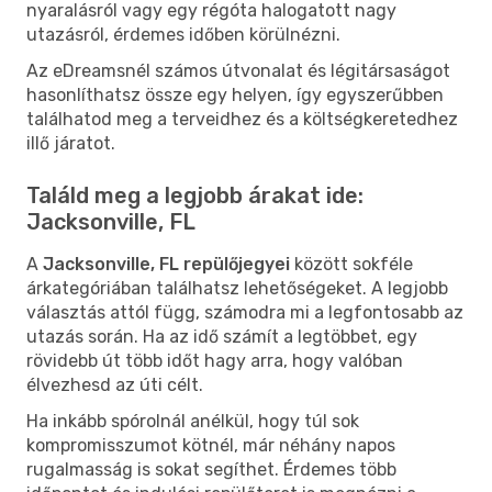
nyaralásról vagy egy régóta halogatott nagy
utazásról, érdemes időben körülnézni.
Az eDreamsnél számos útvonalat és légitársaságot
hasonlíthatsz össze egy helyen, így egyszerűbben
találhatod meg a terveidhez és a költségkeretedhez
illő járatot.
Találd meg a legjobb árakat ide:
Jacksonville, FL
A
Jacksonville, FL repülőjegyei
között sokféle
árkategóriában találhatsz lehetőségeket. A legjobb
választás attól függ, számodra mi a legfontosabb az
utazás során. Ha az idő számít a legtöbbet, egy
rövidebb út több időt hagy arra, hogy valóban
élvezhesd az úti célt.
Ha inkább spórolnál anélkül, hogy túl sok
kompromisszumot kötnél, már néhány napos
rugalmasság is sokat segíthet. Érdemes több