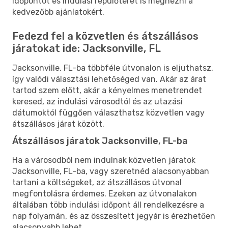
időpontot és indulási repülőteret is megnézni a
kedvezőbb ajánlatokért.
Fedezd fel a közvetlen és átszállásos
járatokat ide: Jacksonville, FL
Jacksonville, FL-ba többféle útvonalon is eljuthatsz,
így valódi választási lehetőséged van. Akár az árat
tartod szem előtt, akár a kényelmes menetrendet
keresed, az indulási városodtól és az utazási
dátumoktól függően választhatsz közvetlen vagy
átszállásos járat között.
Átszállásos járatok Jacksonville, FL-ba
Ha a városodból nem indulnak közvetlen járatok
Jacksonville, FL-ba, vagy szeretnéd alacsonyabban
tartani a költségeket, az átszállásos útvonal
megfontolásra érdemes. Ezeken az útvonalakon
általában több indulási időpont áll rendelkezésre a
nap folyamán, és az összesített jegyár is érezhetően
alacsonyabb lehet.