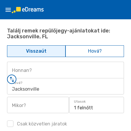
Találj remek repülőjegy-ajánlatokat ide:
Jacksonville, FL
Visszaút
Hová?
Honnan?
Hová?
Jacksonville
Utasok
Mikor?
1 felnőtt
Csak közvetlen járatok