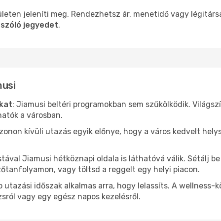
leten jeleníti meg. Rendezhetsz ár, menetidő vagy légitárs
 szóló jegyedet
.
musi
ókat
: Jiamusi beltéri programokban sem szűkölködik. Világs
hatók a városban.
ezonon kívüli utazás egyik előnye, hogy a város kedvelt hel
stával Jiamusi hétköznapi oldala is láthatóvá válik. Sétálj 
zőtanfolyamon, vagy töltsd a reggelt egy helyi piacon.
 utazási időszak alkalmas arra, hogy lelassíts. A wellness-
sról vagy egy egész napos kezelésről.