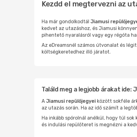
Kezdd el megtervezni az ut
Ha már gondolkodtál
Jiamusi repülőjegy
kedvet az utazáshoz, és Jiamusi könnyen 
pihentető nyaralásról vagy egy régóta ha
Az eDreamsnél számos útvonalat és légit
költségkeretedhez illő járatot.
Találd meg a legjobb árakat ide: 
A
Jiamusi repülőjegyei
között sokféle ár
az utazás során. Ha az idő számít a legtö
Ha inkább spórolnál anélkül, hogy túl s
és indulási repülőteret is megnézni a ked