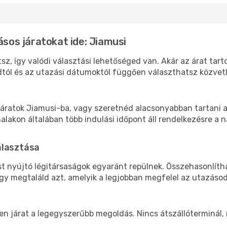
ásos járatokat ide: Jiamusi
sz, így valódi választási lehetőséged van. Akár az árat tar
tól és az utazási dátumoktól függően választhatsz közvetle
áratok Jiamusi-ba, vagy szeretnéd alacsonyabban tartani a 
akon általában több indulási időpont áll rendelkezésre a na
álasztása
st nyújtó légitársaságok egyaránt repülnek. Összehasonlít
ogy megtaláld azt, amelyik a legjobban megfelel az utazáso
len járat a legegyszerűbb megoldás. Nincs átszállóterminál,