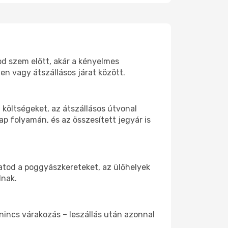
tod szem előtt, akár a kényelmes
n vagy átszállásos járat között.
költségeket, az átszállásos útvonal
p folyamán, és az összesített jegyár is
hatod a poggyászkereteket, az ülőhelyek
dnak.
 nincs várakozás – leszállás után azonnal