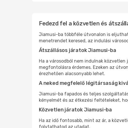
Fedezd fel a közvetlen és átszáll
Jiamusi-ba többféle útvonalon is eljuthat
menetrendet keresed, az indulási városod
Átszállásos járatok Jiamusi-ba
Ha a városodból nem indulnak közvetlen j
megfontolásra érdemes. Ezeken az útvonal
érezhetően alacsonyabb lehet.
A neked megfelelő légitársaság kiv
Jiamusi-ba fapados és teljes szolgáltatá
kényelmét és az étkezési feltételeket, h
Közvetlen járatok Jiamusi-ba
Ha az idő fontosabb, mint az ár, a közvet
folytathatod az utadat.