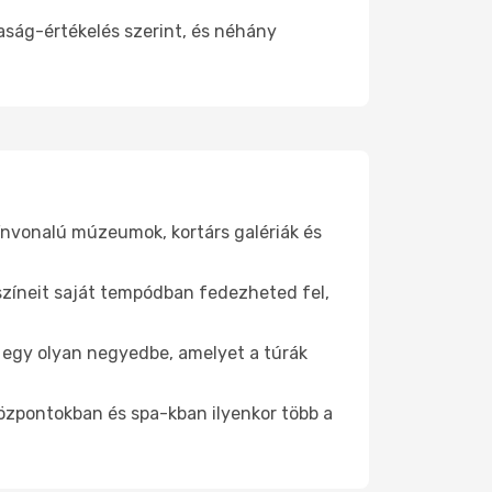
aság-értékelés szerint, és néhány
zínvonalú múzeumok, kortárs galériák és
yszíneit saját tempódban fedezheted fel,
be egy olyan negyedbe, amelyet a túrák
központokban és spa-kban ilyenkor több a