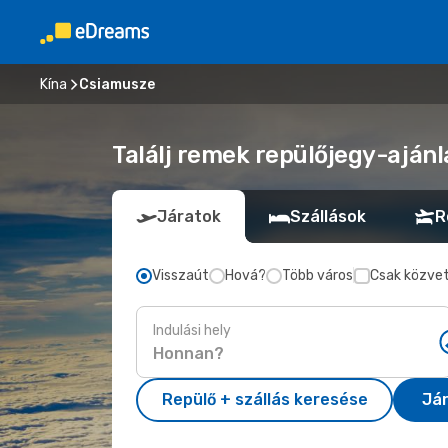
Kína
Csiamusze
Találj remek repülőjegy-ajánl
Járatok
Szállások
R
Visszaút
Hová?
Több város
Csak közvet
Indulási hely
Repülő + szállás keresése
Já