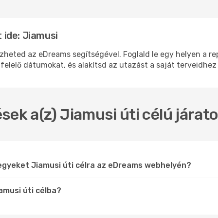
ide: Jiamusi
ted az eDreams segítségével. Foglald le egy helyen a repü
felelő dátumokat, és alakítsd az utazást a saját terveidhez
sek a(z) Jiamusi úti célú jára
egyeket Jiamusi úti célra az eDreams webhelyén?
amusi úti célba?