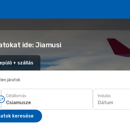
atokat ide: Jiamusi
epülő + szállás
len járatok
Célállomás
Indulás
Dátum
ratok keresése