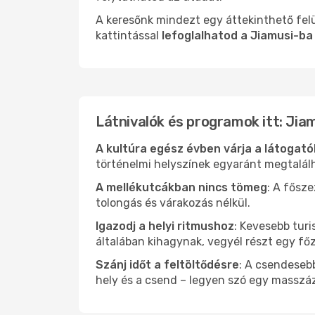
A keresőnk mindezt egy áttekinthető felü
kattintással
lefoglalhatod a Jiamusi-ba
Látnivalók és programok itt: Jia
A kultúra egész évben várja a látogat
történelmi helyszínek egyaránt megtalál
A mellékutcákban nincs tömeg
: A fősz
tolongás és várakozás nélkül.
Igazodj a helyi ritmushoz
: Kevesebb turi
általában kihagynak, vegyél részt egy fő
Szánj időt a feltöltődésre
: A csendesebb
hely és a csend – legyen szó egy masszáz