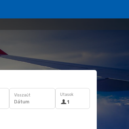
Utasok
Visszaút
Dátum
1