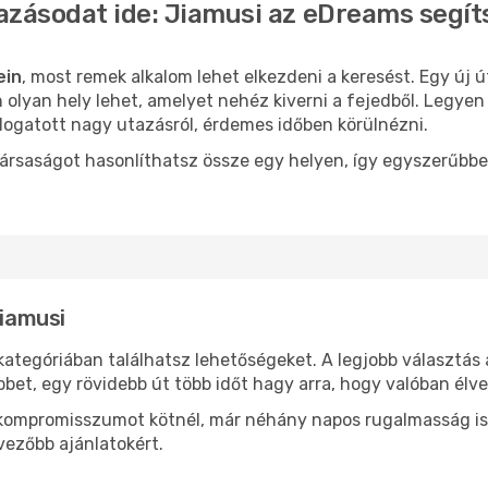
azásodat ide: Jiamusi az eDreams segít
ein
, most remek alkalom lehet elkezdeni a keresést. Egy új 
olyan hely lehet, amelyet nehéz kiverni a fejedből. Legyen
logatott nagy utazásról, érdemes időben körülnézni.
ársaságot hasonlíthatsz össze egy helyen, így egyszerűbbe
Jiamusi
kategóriában találhatsz lehetőségeket. A legjobb választás
bbet, egy rövidebb út több időt hagy arra, hogy valóban élve
ok kompromisszumot kötnél, már néhány napos rugalmasság is
vezőbb ajánlatokért.