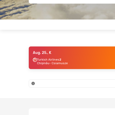
Aug. 25., K
Turkish Airlines
2
Chișinău
- Csiamusze