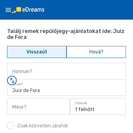
Találj remek repülőjegy-ajánlatokat ide: Juiz
de Fora
Visszaút
Hová?
Honnan?
Hová?
Juiz de Fora
Utasok
Mikor?
1 felnőtt
Csak közvetlen járatok