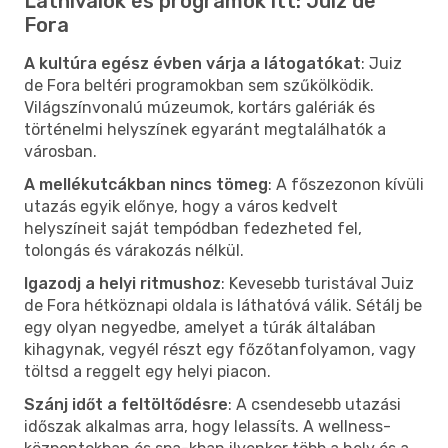
Látnivalók és programok itt: Juiz de
Fora
A kultúra egész évben várja a látogatókat
: Juiz
de Fora beltéri programokban sem szűkölködik.
Világszínvonalú múzeumok, kortárs galériák és
történelmi helyszínek egyaránt megtalálhatók a
városban.
A mellékutcákban nincs tömeg
: A főszezonon kívüli
utazás egyik előnye, hogy a város kedvelt
helyszíneit saját tempódban fedezheted fel,
tolongás és várakozás nélkül.
Igazodj a helyi ritmushoz
: Kevesebb turistával Juiz
de Fora hétköznapi oldala is láthatóvá válik. Sétálj be
egy olyan negyedbe, amelyet a túrák általában
kihagynak, vegyél részt egy főzőtanfolyamon, vagy
töltsd a reggelt egy helyi piacon.
Szánj időt a feltöltődésre
: A csendesebb utazási
időszak alkalmas arra, hogy lelassíts. A wellness-