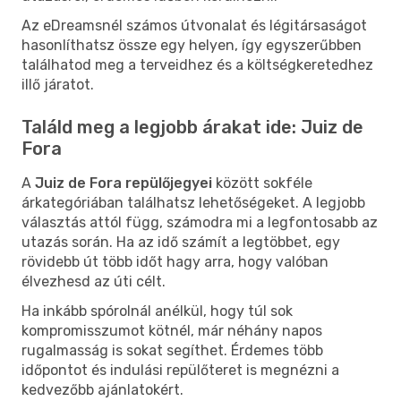
Az eDreamsnél számos útvonalat és légitársaságot
hasonlíthatsz össze egy helyen, így egyszerűbben
találhatod meg a terveidhez és a költségkeretedhez
illő járatot.
Találd meg a legjobb árakat ide: Juiz de
Fora
A
Juiz de Fora repülőjegyei
között sokféle
árkategóriában találhatsz lehetőségeket. A legjobb
választás attól függ, számodra mi a legfontosabb az
utazás során. Ha az idő számít a legtöbbet, egy
rövidebb út több időt hagy arra, hogy valóban
élvezhesd az úti célt.
Ha inkább spórolnál anélkül, hogy túl sok
kompromisszumot kötnél, már néhány napos
rugalmasság is sokat segíthet. Érdemes több
időpontot és indulási repülőteret is megnézni a
kedvezőbb ajánlatokért.