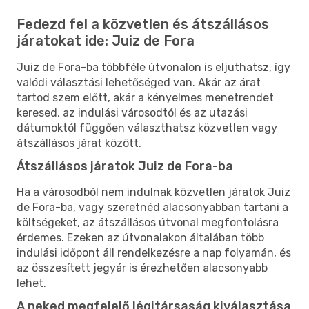
Fedezd fel a közvetlen és átszállásos
járatokat ide: Juiz de Fora
Juiz de Fora-ba többféle útvonalon is eljuthatsz, így
valódi választási lehetőséged van. Akár az árat
tartod szem előtt, akár a kényelmes menetrendet
keresed, az indulási városodtól és az utazási
dátumoktól függően választhatsz közvetlen vagy
átszállásos járat között.
Átszállásos járatok Juiz de Fora-ba
Ha a városodból nem indulnak közvetlen járatok Juiz
de Fora-ba, vagy szeretnéd alacsonyabban tartani a
költségeket, az átszállásos útvonal megfontolásra
érdemes. Ezeken az útvonalakon általában több
indulási időpont áll rendelkezésre a nap folyamán, és
az összesített jegyár is érezhetően alacsonyabb
lehet.
A neked megfelelő légitársaság kiválasztása