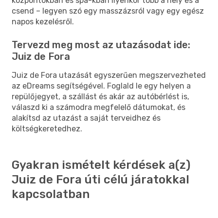
központokban és spa-kban ilyenkor több a hely és a
csend – legyen szó egy masszázsról vagy egy egész
napos kezelésről.
Tervezd meg most az utazásodat ide:
Juiz de Fora
Juiz de Fora utazását egyszerűen megszervezheted
az eDreams segítségével. Foglald le egy helyen a
repülőjegyet, a szállást és akár az autóbérlést is,
válaszd ki a számodra megfelelő dátumokat, és
alakítsd az utazást a saját terveidhez és
költségkeretedhez.
Gyakran ismételt kérdések a(z)
Juiz de Fora úti célú járatokkal
kapcsolatban