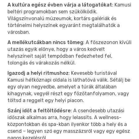
A kultúra egész évben várja a látogatókat
: Kamusi
beltéri programokban sem szűkölködik.
Világszínvonalú múzeumok, kortárs galériák és
történelmi helyszínek egyaránt megtalálhatók a
városban.
A mellékutcákban nincs tömeg
: A főszezonon kívüli
utazás egyik előnye, hogy a város kedvelt
helyszíneit saját tempódban fedezheted fel,
tolongás és várakozás nélkül.
Igazodj a helyi ritmushoz
: Kevesebb turistával
Kamusi hétköznapi oldala is láthatóvá válik. Sétálj be
egy olyan negyedbe, amelyet a túrák általában
kihagynak, vegyél részt egy főzőtanfolyamon, vagy
töltsd a reggelt egy helyi piacon.
Szánj időt a feltöltődésre
: A csendesebb utazási
időszak alkalmas arra, hogy lelassíts. A wellness-
központokban és spa-kban ilyenkor több a hely és a
csend – legyen szó egy masszázsról vagy egy egész
napos kezelésről.