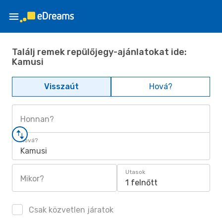
Találj remek repülőjegy-ajánlatokat ide:
Kamusi
Visszaút
Hová?
Honnan?
Hová?
Kamusi
Utasok
Mikor?
1 felnőtt
Csak közvetlen járatok