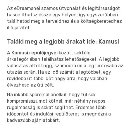
Az eDreamsnél számos útvonalat és légitársaságot
hasonlíthatsz össze egy helyen, így egyszerűbben
találhatod meg a terveidhez és a költségkeretedhez
illő járatot.
Találd meg a legjobb árakat ide: Kamusi
A
Kamusi repülőjegyei
között sokféle
árkategóriában találhatsz lehetőségeket. A legjobb
választás attól függ, számodra mi a legfontosabb az
utazás során. Ha az idő számít a legtöbbet, egy
rövidebb út több időt hagy arra, hogy valóban
élvezhesd az úti célt.
Ha inkább spórolnál anélkül, hogy túl sok
kompromisszumot kötnél, már néhány napos
rugalmasság is sokat segíthet. Érdemes több
időpontot és indulási repülőteret is megnézni a
kedvezőbb ajánlatokért.