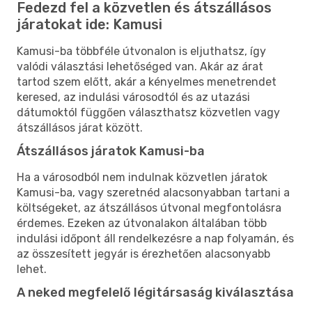
Fedezd fel a közvetlen és átszállásos
járatokat ide: Kamusi
Kamusi-ba többféle útvonalon is eljuthatsz, így
valódi választási lehetőséged van. Akár az árat
tartod szem előtt, akár a kényelmes menetrendet
keresed, az indulási városodtól és az utazási
dátumoktól függően választhatsz közvetlen vagy
átszállásos járat között.
Átszállásos járatok Kamusi-ba
Ha a városodból nem indulnak közvetlen járatok
Kamusi-ba, vagy szeretnéd alacsonyabban tartani a
költségeket, az átszállásos útvonal megfontolásra
érdemes. Ezeken az útvonalakon általában több
indulási időpont áll rendelkezésre a nap folyamán, és
az összesített jegyár is érezhetően alacsonyabb
lehet.
A neked megfelelő légitársaság kiválasztása