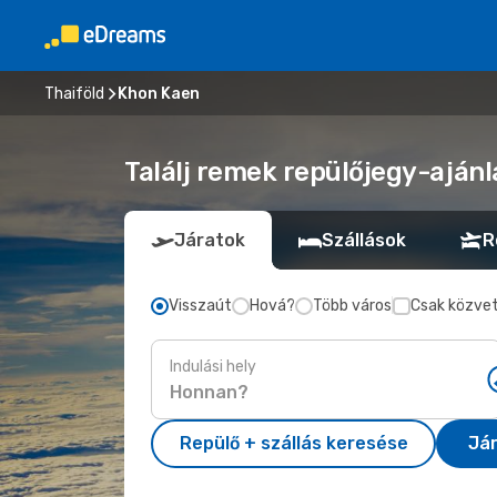
Thaiföld
Khon Kaen
Találj remek repülőjegy-ajánl
Járatok
Szállások
R
Visszaút
Hová?
Több város
Csak közvet
Indulási hely
Repülő + szállás keresése
Já