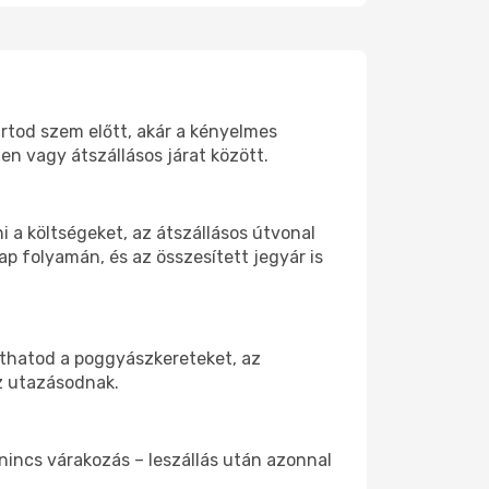
artod szem előtt, akár a kényelmes
n vagy átszállásos járat között.
 a költségeket, az átszállásos útvonal
p folyamán, és az összesített jegyár is
íthatod a poggyászkereteket, az
az utazásodnak.
 nincs várakozás – leszállás után azonnal