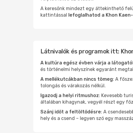
A keresőnk mindezt egy áttekinthető felü
kattintással
lefoglalhatod a Khon Kaen-
Látnivalók és programok itt: Kho
A kultúra egész évben várja a látogat
és történelmi helyszínek egyaránt megtal
A mellékutcákban nincs tömeg
: A fősz
tolongás és várakozás nélkül.
Igazodj a helyi ritmushoz
: Kevesebb turi
általában kihagynak, vegyél részt egy fő
Szánj időt a feltöltődésre
: A csendesebb
hely és a csend – legyen szó egy masszáz