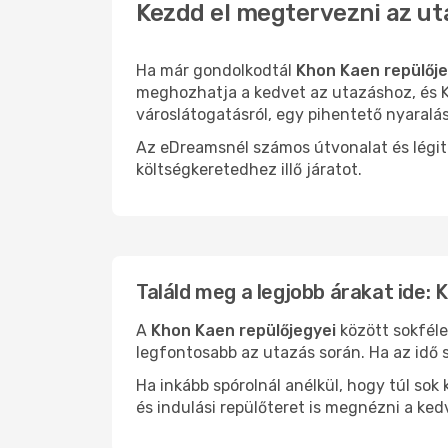
Kezdd el megtervezni az ut
Ha már gondolkodtál
Khon Kaen repülőj
meghozhatja a kedvet az utazáshoz, és K
városlátogatásról, egy pihentető nyaralá
Az eDreamsnél számos útvonalat és légit
költségkeretedhez illő járatot.
Találd meg a legjobb árakat ide:
A
Khon Kaen repülőjegyei
között sokféle
legfontosabb az utazás során. Ha az idő s
Ha inkább spórolnál anélkül, hogy túl s
és indulási repülőteret is megnézni a ked