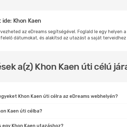
 ide: Khon Kaen
zheted az eDreams segítségével. Foglald le egy helyen a re
felelő dátumokat, és alakítsd az utazást a saját terveidhez
sek a(z) Khon Kaen úti célú já
jegyeket Khon Kaen úti célra az eDreams webhelyén?
hon Kaen úti célba?
s egy Khon Kaen utazáshoz?