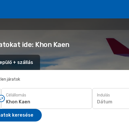
atokat ide: Khon Kaen
epülő + szállás
len járatok
Célállomás
Indulás
Dátum
ratok keresése