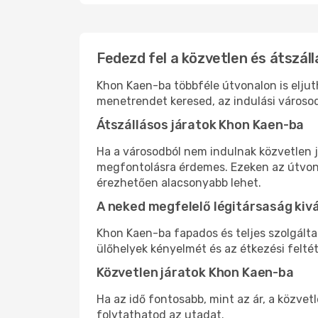
Fedezd fel a közvetlen és átszál
Khon Kaen-ba többféle útvonalon is eljuth
menetrendet keresed, az indulási városod
Átszállásos járatok Khon Kaen-ba
Ha a városodból nem indulnak közvetlen j
megfontolásra érdemes. Ezeken az útvonal
érezhetően alacsonyabb lehet.
A neked megfelelő légitársaság kiv
Khon Kaen-ba fapados és teljes szolgált
ülőhelyek kényelmét és az étkezési felté
Közvetlen járatok Khon Kaen-ba
Ha az idő fontosabb, mint az ár, a közvet
folytathatod az utadat.