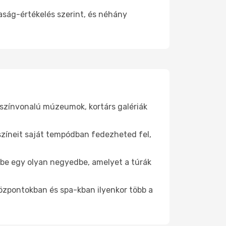
aság-értékelés szerint, és néhány
gszínvonalú múzeumok, kortárs galériák
yszíneit saját tempódban fedezheted fel,
j be egy olyan negyedbe, amelyet a túrák
központokban és spa-kban ilyenkor több a