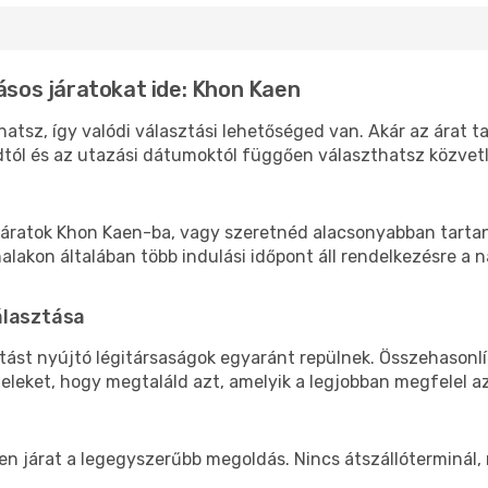
lásos járatokat ide: Khon Kaen
atsz, így valódi választási lehetőséged van. Akár az árat t
tól és az utazási dátumoktól függően választhatsz közvetle
áratok Khon Kaen-ba, vagy szeretnéd alacsonyabban tartani
akon általában több indulási időpont áll rendelkezésre a na
álasztása
atást nyújtó légitársaságok egyaránt repülnek. Összehasonl
teleket, hogy megtaláld azt, amelyik a legjobban megfelel 
len járat a legegyszerűbb megoldás. Nincs átszállóterminál,