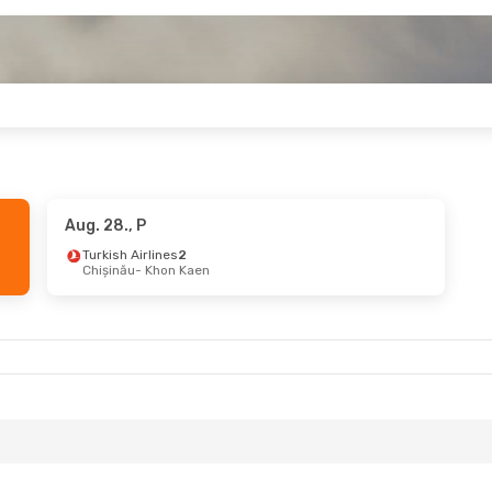
Aug. 28., P
Turkish Airlines
2
Chișinău
- Khon Kaen