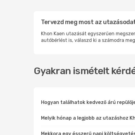
Tervezd meg most az utazásodat
Khon Kaen utazását egyszerűen megszerve
autóbérlést is, válaszd ki a számodra meg
Gyakran ismételt kérdé
Hogyan találhatok kedvező árú repülő
Melyik hónap a legjobb az utazáshoz K
Mekkora egy ésszerű napi költségveté