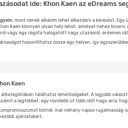
azásodat ide: Khon Kaen az eDreams se
egyein
, most remek alkalom lehet elkezdeni a keresést. Egy ú
hon Kaen könnyen olyan hely lehet, amelyet nehéz kiverni 
sról vagy egy régóta halogatott nagy utazásról, érdemes id
ársaságot hasonlíthatsz össze egy helyen, így egyszerűbbe
 Khon Kaen
 árkategóriában találhatsz lehetőségeket. A legjobb válasz
zámít a legtöbbet, egy rövidebb út több időt hagy arra, hog
ok kompromisszumot kötnél, már néhány napos rugalmasság is
vezőbb ajánlatokért.