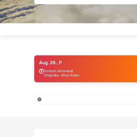
Aug. 28., P
Turkish Airlines
2
Chișinău
- Khon Kaen