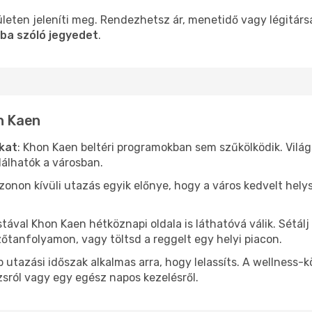
leten jeleníti meg. Rendezhetsz ár, menetidő vagy légitárs
ba szóló jegyedet
.
n Kaen
ókat
: Khon Kaen beltéri programokban sem szűkölködik. Vilá
álhatók a városban.
ezonon kívüli utazás egyik előnye, hogy a város kedvelt hel
stával Khon Kaen hétköznapi oldala is láthatóvá válik. Sétál
zőtanfolyamon, vagy töltsd a reggelt egy helyi piacon.
 utazási időszak alkalmas arra, hogy lelassíts. A wellness-
sról vagy egy egész napos kezelésről.