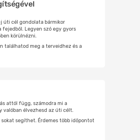
gítségével
j úti cél gondolata bármikor
a fejedből. Legyen szó egy gyors
őben körülnézni.
n találhatod meg a terveidhez és a
tás attól függ, számodra mi a
y valóban élvezhesd az úti célt.
 sokat segíthet. Érdemes több időpontot