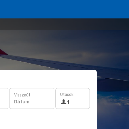
Utasok
Visszaút
Dátum
1