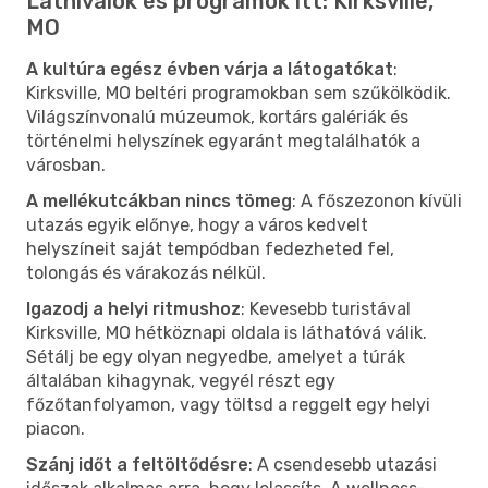
Látnivalók és programok itt: Kirksville,
MO
A kultúra egész évben várja a látogatókat
:
Kirksville, MO beltéri programokban sem szűkölködik.
Világszínvonalú múzeumok, kortárs galériák és
történelmi helyszínek egyaránt megtalálhatók a
városban.
A mellékutcákban nincs tömeg
: A főszezonon kívüli
utazás egyik előnye, hogy a város kedvelt
helyszíneit saját tempódban fedezheted fel,
tolongás és várakozás nélkül.
Igazodj a helyi ritmushoz
: Kevesebb turistával
Kirksville, MO hétköznapi oldala is láthatóvá válik.
Sétálj be egy olyan negyedbe, amelyet a túrák
általában kihagynak, vegyél részt egy
főzőtanfolyamon, vagy töltsd a reggelt egy helyi
piacon.
Szánj időt a feltöltődésre
: A csendesebb utazási