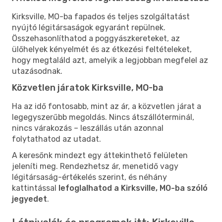
Kirksville, MO-ba fapados és teljes szolgáltatást
nyújtó légitársaságok egyaránt repülnek.
Összehasonlíthatod a poggyászkereteket, az
ülőhelyek kényelmét és az étkezési feltételeket,
hogy megtaláld azt, amelyik a legjobban megfelel az
utazásodnak.
Közvetlen járatok Kirksville, MO-ba
Ha az idő fontosabb, mint az ár, a közvetlen járat a
legegyszerűbb megoldás. Nincs átszállóterminál,
nincs várakozás – leszállás után azonnal
folytathatod az utadat.
A keresőnk mindezt egy áttekinthető felületen
jeleníti meg. Rendezhetsz ár, menetidő vagy
légitársaság-értékelés szerint, és néhány
kattintással
lefoglalhatod a Kirksville, MO-ba szóló
jegyedet
.