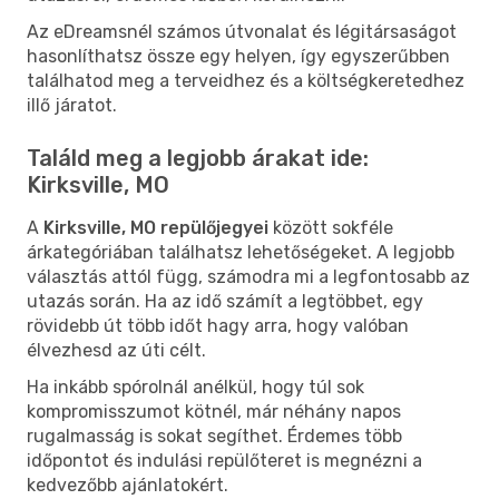
Az eDreamsnél számos útvonalat és légitársaságot
hasonlíthatsz össze egy helyen, így egyszerűbben
találhatod meg a terveidhez és a költségkeretedhez
illő járatot.
Találd meg a legjobb árakat ide:
Kirksville, MO
A
Kirksville, MO repülőjegyei
között sokféle
árkategóriában találhatsz lehetőségeket. A legjobb
választás attól függ, számodra mi a legfontosabb az
utazás során. Ha az idő számít a legtöbbet, egy
rövidebb út több időt hagy arra, hogy valóban
élvezhesd az úti célt.
Ha inkább spórolnál anélkül, hogy túl sok
kompromisszumot kötnél, már néhány napos
rugalmasság is sokat segíthet. Érdemes több
időpontot és indulási repülőteret is megnézni a
kedvezőbb ajánlatokért.