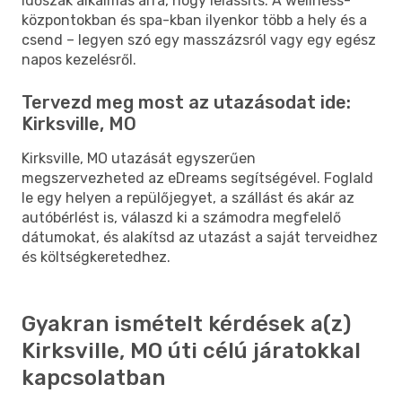
időszak alkalmas arra, hogy lelassíts. A wellness-
központokban és spa-kban ilyenkor több a hely és a
csend – legyen szó egy masszázsról vagy egy egész
napos kezelésről.
Tervezd meg most az utazásodat ide:
Kirksville, MO
Kirksville, MO utazását egyszerűen
megszervezheted az eDreams segítségével. Foglald
le egy helyen a repülőjegyet, a szállást és akár az
autóbérlést is, válaszd ki a számodra megfelelő
dátumokat, és alakítsd az utazást a saját terveidhez
és költségkeretedhez.
Gyakran ismételt kérdések a(z)
Kirksville, MO úti célú járatokkal
kapcsolatban