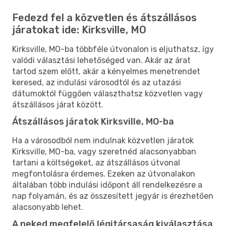
Fedezd fel a közvetlen és átszállásos
járatokat ide: Kirksville, MO
Kirksville, MO-ba többféle útvonalon is eljuthatsz, így
valódi választási lehetőséged van. Akár az árat
tartod szem előtt, akár a kényelmes menetrendet
keresed, az indulási városodtól és az utazási
dátumoktól függően választhatsz közvetlen vagy
átszállásos járat között.
Átszállásos járatok Kirksville, MO-ba
Ha a városodból nem indulnak közvetlen járatok
Kirksville, MO-ba, vagy szeretnéd alacsonyabban
tartani a költségeket, az átszállásos útvonal
megfontolásra érdemes. Ezeken az útvonalakon
általában több indulási időpont áll rendelkezésre a
nap folyamán, és az összesített jegyár is érezhetően
alacsonyabb lehet.
A neked megfelelő légitársaság kiválasztása