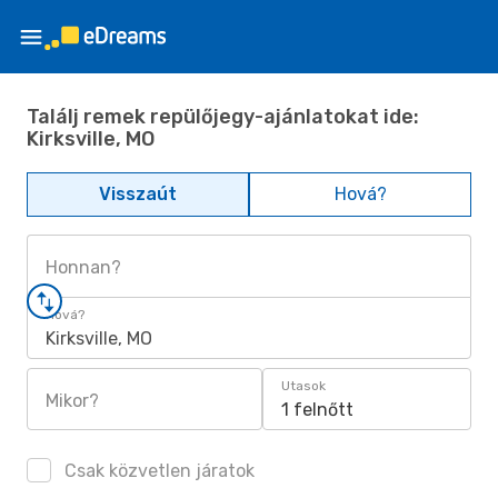
Találj remek repülőjegy-ajánlatokat ide:
Kirksville, MO
Visszaút
Hová?
Honnan?
Hová?
Kirksville, MO
Utasok
Mikor?
1 felnőtt
Csak közvetlen járatok